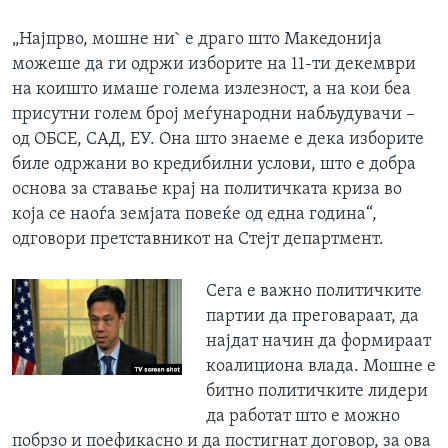
„Најпрво, мошне ни` е драго што Македонија
можеше да ги одржи изборите на 11-ти декември
на коишто имаше голема излезност, а на кои беа
присутни голем број меѓународни набљудувачи –
од ОБСЕ, САД, ЕУ. Она што знаеме е дека изборите
биле одржани во кредибилни услови, што е добра
основа за ставање крај на политичката криза во
која се наоѓа земјата повеќе од една година“,
одговори претставникот на Стејт департмент.
Сега е важно политичките
партии да преговараат, да
најдат начин да формираат
коалициона влада. Мошне е
битно политичките лидери
да работат што е можно
побрзо и поефикасно и да постигнат договор, за ова