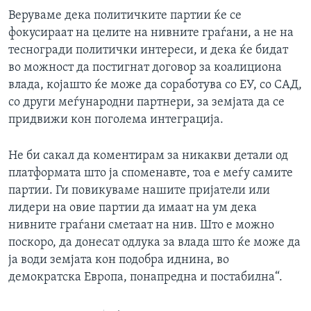
Веруваме дека политичките партии ќе се
фокусираат на целите на нивните граѓани, а не на
тесногради политички интереси, и дека ќе бидат
во можност да постигнат договор за коалициона
влада, којашто ќе може да соработува со ЕУ, со САД,
со други меѓународни партнери, за земјата да се
придвижи кон поголема интеграција.
Не би сакал да коментирам за никакви детали од
платформата што ја споменавте, тоа е меѓу самите
партии. Ги повикуваме нашите пријатели или
лидери на овие партии да имаат на ум дека
нивните граѓани сметаат на нив. Што е можно
поскоро, да донесат одлука за влада што ќе може да
ја води земјата кон подобра иднина, во
демократска Европа, понапредна и постабилна“.