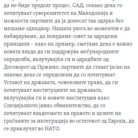
да не биде предолг процес. САД, секако дека го
почитуваат суверенитетот на Македонија и
можноста партиите да ја донесат таа одлука без
мешање однадвор. Нашата улога во моментов е да
набљудуваме, да понудиме совет за одредени
принципи – како на пример, сметаме дека е важно
новата влада да ги поддржува меѓународните
определби, вклучувајќи ги и одредбите од
Договорот од Пржино; партиите да стават јасно на
знаење дека се определени да го почитуваат
Уставот на државата, човековите права, да ги
почитуваат институциите на државата,
вклучувајќи ги и новите институции како
Специјалното јавно обвинителство, да го
почитуваат владеењето на правото и целите на
граѓаните за интеграција во остатокот од Европа, да
се приклучат во НАТО.