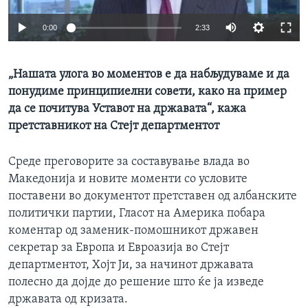
ИНТЕРВЈУА
Јазици
0:00
2:33
„Нашата улога во моментов е да набљудуваме и да
понудиме принципиелни совети, како на пример
да се почитува Уставот на државата“, кажа
претставникот на Стејт департментот
Среде преговорите за составување влада во
Македонија и новите моменти со условите
поставени во документот претставен од албанските
политички партии, Гласот на Америка побара
коментар од заменик-помошникот државен
секретар за Европа и Евроазија во Стејт
департментот, Хојт Ји, за начинот државата
полесно да дојде до решение што ќе ја изведе
државата од кризата.