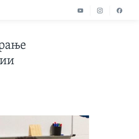
ирање
ции