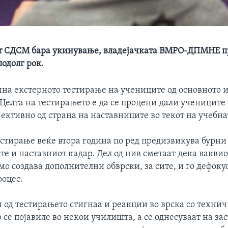
т СДСМ бара укинување, владејачката ВМРО-ДПМНЕ п
подолг рок.
чна екстерното тестирање на учениците од основното и
Целта на тестирањето е да се процени дали учениците
ективно од страна на наставниците во текот на учебна
естирање веќе втора година по ред предизвикува бурн
е и наставниот кадар. Дел од нив сметаат дека вакви
о создава дополнителни обврски, за сите, и го дефоку
роцес.
 од тестирањето стигнаа и реакции во врска со техни
се појавиле во некои училишта, а се однесуваат на за