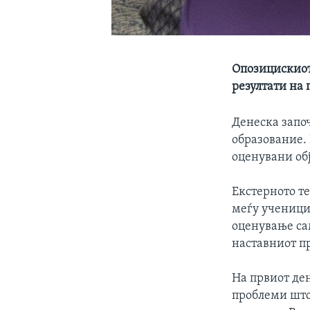
Опозицискио
резултати на 
Денеска запо
образование. 
оценувани обј
Екстерното т
меѓу ученицит
оценување сам
наставниот п
На првиот ден
проблеми што 