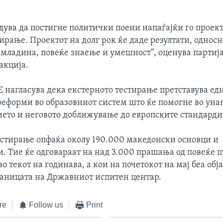
дува да постигне политички поени напаѓајќи го проект
ирање. Проектот на долг рок ќе даде резултати, односн
 младина, повеќе знаење и умешност“, оценува партија
акција.
агласува дека екстерното тестирање претставува едн
реформи во образовниот систем што ќе помогне во ун
ието и неговото доближување до европските стандарди
естирање опфаќа околу 190.000 македонски основци и
. Тие ќе одговараат на над 3.000 прашања од повеќе 
во текот на годинава, а кои на почетокот на мај беа обј
аницата на Државниот испитен центар.
те
Follow us
Print