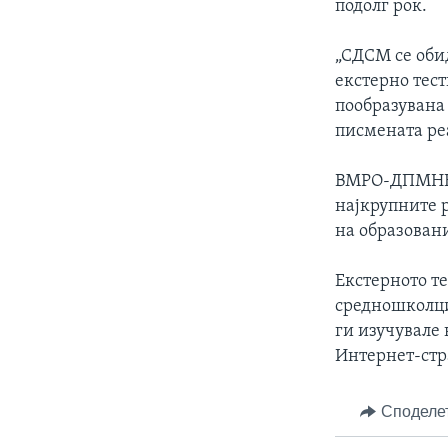
подолг рок.
„СДСМ се оби
екстерно тест
пообразувана
писмената ре
ВМРО-ДПМНЕ н
најкрупните 
на образован
Екстерното т
средношколци
ги изучувале 
Интернет-стр
Споделе