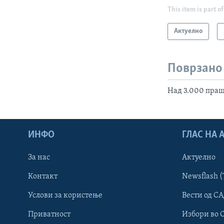
This item is part of
Актуелно
Поврзано
Над 3.000 пра
ИНФО
ГЛАС НА
За нас
Актуелно
Контакт
Newsflash (
Learning English
Услови за користење
Вести од СА
Приватност
Избори во 
НАКУСО...