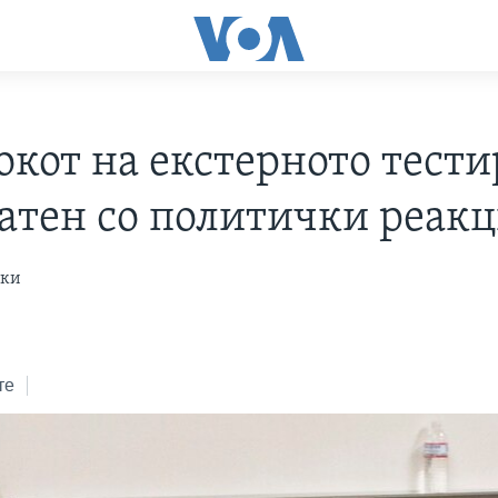
окот на екстерното тест
атен со политички реак
ски
те