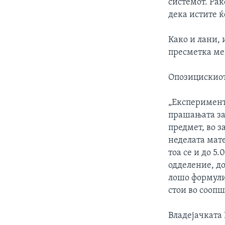
системот. Рак
дека истите 
Како и лани, 
пресметка меѓ
Опозицискиот
„Експеримент
прашањата за 
предмет, во з
неделата мат
тоа се и до 5
одделение, до
лошо формули
стои во сооп
Владејачката