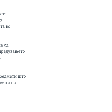
от за
о
та во
а од
апредувањето
.
предмети што
авени на