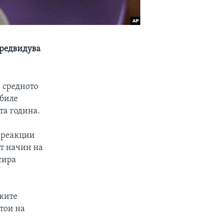
редвидува
 средното
 биле
та година.
и реакции
от начин на
сира
чките
стои на