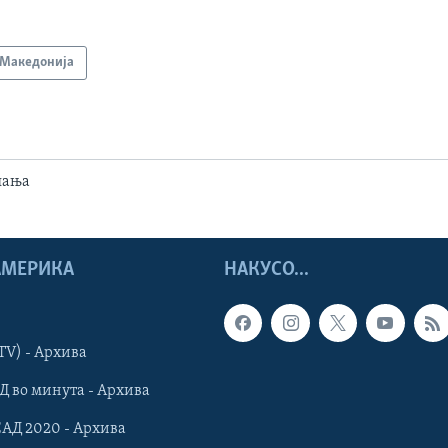
Македонија
шања
 АМЕРИКА
НАКУСО...
TV) - Архива
Д во минута - Архива
САД 2020 - Архива