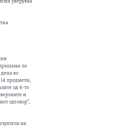
леми уверуваа
ичка
ени
 прашања по
 дена во
 14 предмети,
алите од 4-то
оверзните и
от одговор“,
езултати на