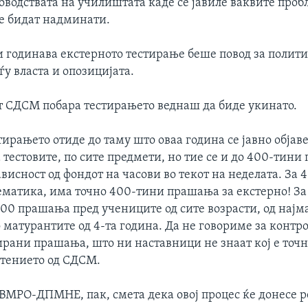
оводствата на училиштата каде се јавиле ваквите проб
ќе бидат надминати.
и годинава екстерното тестирање беше повод за полит
у власта и опозицијата.
 СДСМ побара тестирањето веднаш да биде укинато.
ирањето отиде до таму што оваа година се јавно објав
тестовите, по сите предмети, но тие се и до 400-тини
ависност од фондот на часови во текот на неделата. За 4
ематика, има точно 400-тини прашања за екстерно! За
.000 прашања пред учениците од сите возрасти, од најм
 матурантите од 4-та година. Да не говориме за контр
рани прашања, што ни наставници не знаат кој е точни
штението од СДСМ.
 ВМРО-ДПМНЕ, пак, смета дека овој процес ќе донесе р