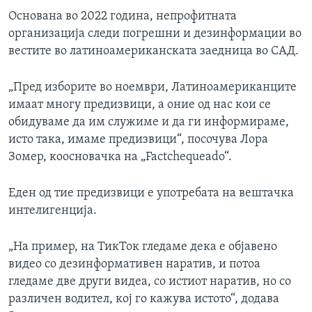
Основана во 2022 година, непрофитната
организација следи погрешни и дезинформации во
вестите во латиноамериканската заедница во САД.
„Пред изборите во ноември, Латиноамериканците
имаат многу предизвици, а оние од нас кои се
обидуваме да им служиме и да ги информираме,
исто така, имаме предизвици“, посочува Лора
Зомер, коосновачка на „Factchequeado“.
Еден од тие предизвици е употребата на вештачка
интелигенција.
„На пример, на ТикТок гледаме дека е објавено
видео со дезинформативен наратив, и потоа
гледаме две други видеа, со истиот наратив, но со
различен водител, кој го кажува истото“, додава