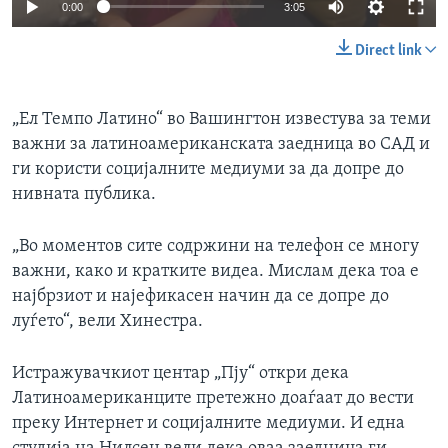
0:00
3:05
Direct link
„Ел Темпо Латино“ во Вашингтон известува за теми
важни за латиноамериканската заедница во САД и
ги користи социјалните медиуми за да допре до
нивната публика.
„Во моментов сите содржини на телефон се многу
важни, како и кратките видеа. Мислам дека тоа е
најбрзиот и најефикасен начин да се допре до
луѓето“, вели Хинестра.
Истражувачкиот центар „Пју“ откри дека
Латиноамериканците претежно доаѓаат до вести
преку Интернет и социјалните медиуми. И една