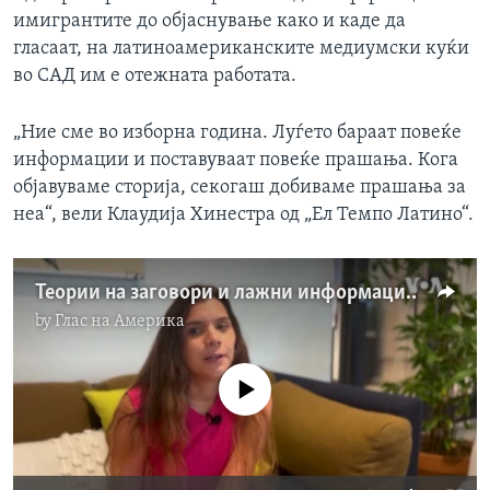
имигрантите до објаснување како и каде да
гласаат, на латиноамериканските медиумски куќи
во САД им е отежната работата.
„Ние сме во изборна година. Луѓето бараат повеќе
информации и поставуваат повеќе прашања. Кога
објавуваме сторија, секогаш добиваме прашања за
неа“, вели Клаудија Хинестра од „Ел Темпо Латино“.
Теории на заговори и лажни информации се шират низ латино заедницата во САД
by
Глас на Америка
No media source currently available