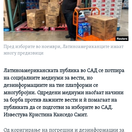
ИНТЕРВЈУА
Јазици
Пред изборите во ноември, Латиноамериканците имаат
многу предизвици
Латиноамериканската публика во САД се потпира
на социјалните медиуми за вести, но
дезинформациите на тие платформи се
многубројни. Одредени медиуми наоѓаат начини
за борба против лажните вести и ѝ помагаат на
публиката да се подготви за изборите во САД.
Известува Кристина Каиседо Смит.
Од коригирање на погрешни и дезинформации за