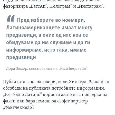
студија на Нилсен вели дека оваа заедница ги
фаворизира „ВатсАп“, „Телеграм“ и „Инстаграм“.
Пред изборите во ноември,
Латиноамериканците имаат многу
предизвици, а оние од нас кои се
обидуваме да им служиме и да ги
информираме, исто така, имаме
предизвици
Лора Зомер, коосновачка на „Factchequeado“
Публиката сака одговори, вели Хинстра. За да ѝ ги
обезбеди на публиката потребните информации.
„Ел Темпо Латино“ користи алатки за проверка на
факти или бара помош од својот партнер
„Фактчекиедо“.