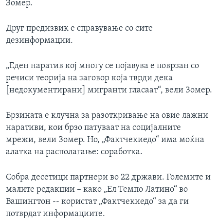
Зомер.
Друг предизвик е справување со сите
дезинформации.
„Еден наратив кој многу се појавува е поврзан со
речиси теорија на заговор која тврди дека
[недокументирани] мигранти гласаат“, вели Зомер.
Брзината е клучна за разоткривање на овие лажни
наративи, кои брзо патуваат на социјалните
мрежи, вели Зомер. Но, „Фактчекиедо“ има моќна
алатка на располагање: соработка.
Собра десетици партнери во 22 држави. Големите и
малите редакции – како „Ел Темпо Латино“ во
Вашингтон -- користат „Фактчекиедо“ за да ги
потврдат информациите.