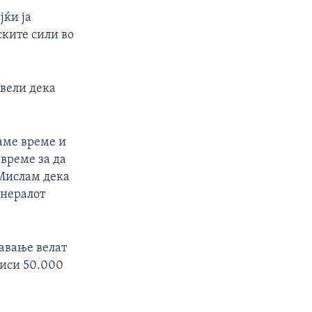
јќи ја
ските сили во
 вели дека
px
width
аме време и
 време за да
 Мислам дека
енералот
авање велат
чиси 50.000