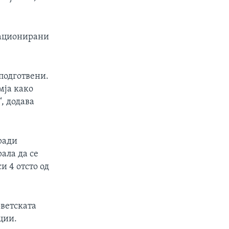
тационирани
подготвени.
мја како
“, додава
ради
ала да се
и 4 отсто од
оветската
ции.