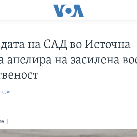
дата на САД во Источна
а апелира на засилена во
твеност
гадзе
те