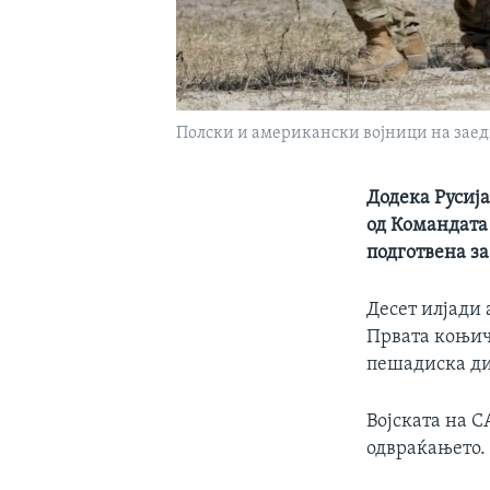
Полски и американски војници на заедн
Додека Русија
од Командата
подготвена з
Десет илјади 
Првата коњич
пешадиска ди
Војската на С
одвраќањето.