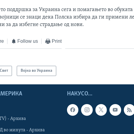
то поддршка за Украина сега и помагањето во обуката
војници се знаци дека Полска избира да ги примени л
и за да избегне страдање од нови.
те
Follow us
Print
Свет
Војна во Украина
 АМЕРИКА
НАКУСО...
TV) - Архива
Д во минута - Архива