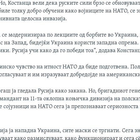
Но, Костанца вели дека руските сили брзо се обновуваат
биле толку добро обучени како војниците на НАТО, се 
нивната целосна инвазија.
а се модернизираа по лекциите од борбите во Украина,
с на Запад, бидејќи Украина користи западна опрема.
ки. Русија учи како да го победи тоа“, додава Констан
тинско чувство на итност НАТО да биде подготвена. По
огласуваат и им изразуваат добредојде на американски
гаш ја гледала Русија како закана. Но, бригадниот ген
омандант на 11-та оклопна коњичка дивизија на полска
е сојузници на НАТО сега ја препознаваат сериозноста 
сија ја нападна Украина, сите маски се тргнати. Сега з
ваат како размислуваат, како функционираат и сега сè 