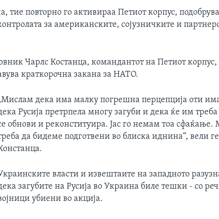
а, тие повторно го активираа Петиот корпус, подобрува
контролата за американските, сојузничките и партнер
овник Чарлс Костанца, командантот на Петиот корпус,
авува краткорочна закана за НАТО.
„Мислам дека има малку погрешна перцепција оти им
дека Русија претрпела многу загуби и дека ќе им треба
се обнови и реконституира. Јас го немам тоа сфаќање.
треба да бидеме подготвени во блиска иднина“, вели г
Констанца.
Украинските власти и извештаите на западното разузн
дека загубите на Русија во Украина биле тешки - со ре
војници убиени во акција.