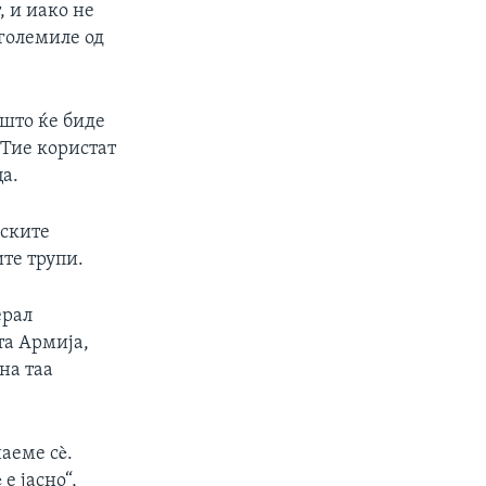
, и иако не
зголемиле од
 што ќе биде
 Тие користат
ца.
лските
те трупи.
ерал
та Армија,
на таа
наеме сè.
е јасно“,