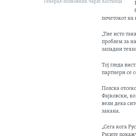
Генерал-полковник Чарлс Костанца
почетокот на 
„Тие исто так
проблем за на
западни техни
Тој гледа вис
партнери се с
Полска отсеко
Фајковски, к
вели дека сит
закана.
„Сега кога Ру
Русите покажу