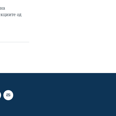
 на
екциите од