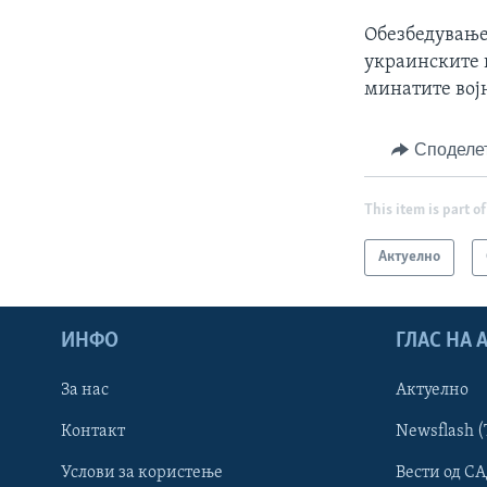
Обезбедување
украинските 
минатите војн
Споделе
This item is part of
Актуелно
ИНФО
ГЛАС НА
За нас
Актуелно
Контакт
Newsflash (
Learning English
Услови за користење
Вести од СА