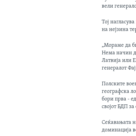
вели генерало
Тој нагласув
на нејзина те
„Мораме да б
Нема начин да
Латвија или Е
генералот Фа
Полските вое
географска ло
бори прва - е
својот БДП за
Сеќавањата на
доминација во