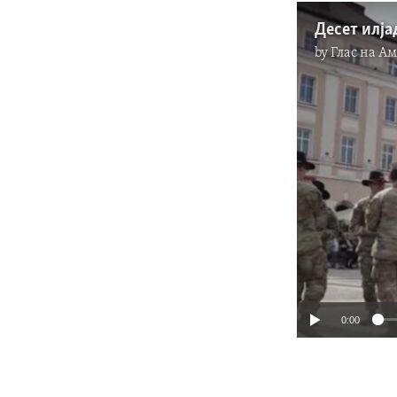
by
Глас на А
0:00