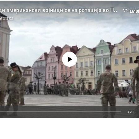
Десет илјади американски војници се на ротација во Полска
EMB
мерика
No media source currently available
3:23
EMBED