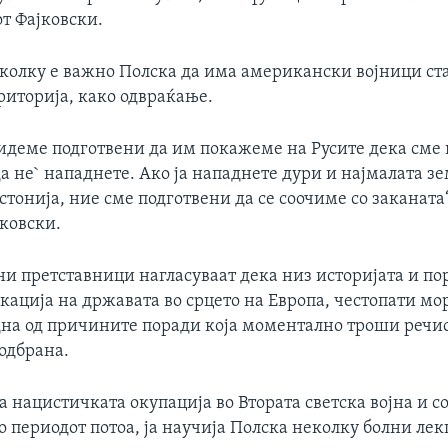
т Фајковски.
а колку е важно Полска да има американски војници с
риторија, како одвраќање.
идеме подготвени да им покажеме на Русите дека сме 
 не` нападнете. Ако ја нападнете дури и најмалата зе
стонија, ние сме подготвени да се соочиме со заканата
јковски.
ни претставници нагласуваат дека низ историјата и по
кација на државата во срцето на Европа, честопати мор
дна од причините поради која моментално троши речис
 одбрана.
 нацистичката окупација во Втората светска војна и с
 периодот потоа, ја научија Полска неколку болни лек