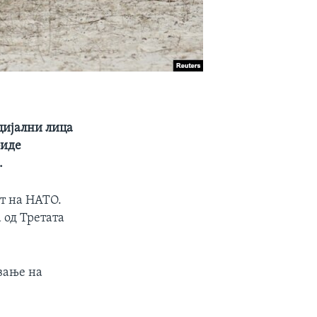
ицијални лица
биде
.
от на НАТО.
 од Третата
ување на