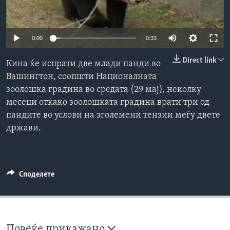
ИНТЕРВЈУА
Јазици
0:00
0:33
Direct link
Кина ќе испрати две млади панди во
Вашингтон, соопшти Националната
зоолошка градина во средата (29 мај), неколку
месеци откако зоолошката градина врати три од
пандите во услови на зголемени тензии меѓу двете
држави.
Споделете
Повеќе прикажано