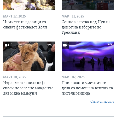
МАРТ 12, 2025
МАРТ 11, 2025
Индиските вдовици го
Сонце изгрева над Нук на
слават фестивалот Холи
денот на изборите во
Гренланд
МАРТ 10, 2025
МАРТ 07, 2025
Израелската полиција
Прикажани уметнички
спаси нелегално младенче
дела со помош на вештачка
лав и два мајмуни
интелигенција
Сите епизоди