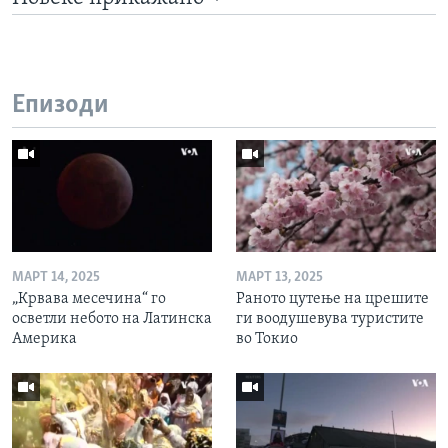
Епизоди
МАРТ 14, 2025
МАРТ 13, 2025
„Крвава месечина“ го
Раното цутење на црешите
осветли небото на Латинска
ги воодушевува туристите
Америка
во Токио