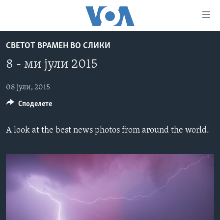
Линкови
за
пристапност
СВЕТОТ ВРАМЕН ВО СЛИКИ
ДОМА
Премини
8 - ми јули 2015
на
РУБРИКИ
главната
ФОТОГАЛЕРИИ
08 јули, 2015
САД
содржина
Споделете
Премини
ДОКУМЕНТАРЦИ
МАКЕДОНИЈА
до
АРХИВИРАНА ПРОГРАМА
СВЕТ
страната
A look at the best news photos from around the world.
ЗА НАС
за
ЕКОНОМИЈА
NEWSFLASH - АРХИВА
навигација
ПОЛИТИКА
ВЕСТИ ОД САД ВО МИНУТА - АРХИВА
Пребарувај
Learning English
ЗДРАВЈЕ
ИЗБОРИ ВО САД 2020 - АРХИВА
НАКУСО...
НАУКА
УМЕТНОСТ И ЗАБАВА