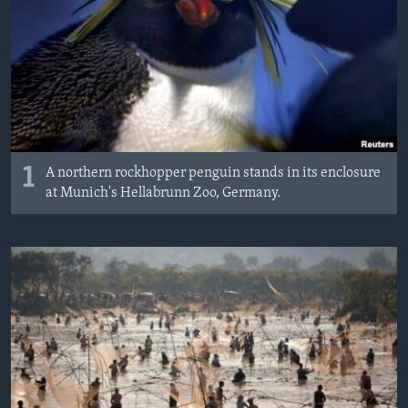
ИНТЕРВЈУА
Јазици
1
A northern rockhopper penguin stands in its enclosure
at Munich's Hellabrunn Zoo, Germany.