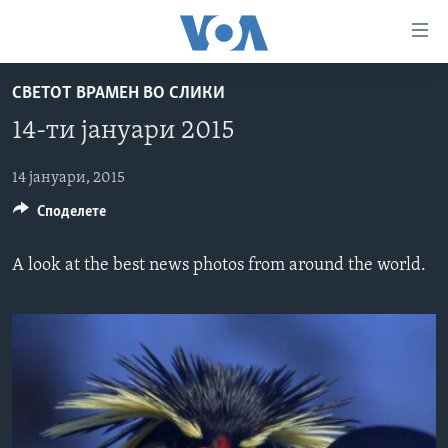
Линкови
за
пристапност
СВЕТОТ ВРАМЕН ВО СЛИКИ
ДОМА
Премини
14-ти јануари 2015
на
РУБРИКИ
главната
ФОТОГАЛЕРИИ
14 јануари, 2015
САД
содржина
Споделете
Премини
ДОКУМЕНТАРЦИ
МАКЕДОНИЈА
до
АРХИВИРАНА ПРОГРАМА
СВЕТ
страната
A look at the best news photos from around the world.
ЗА НАС
за
ЕКОНОМИЈА
NEWSFLASH - АРХИВА
навигација
ПОЛИТИКА
ВЕСТИ ОД САД ВО МИНУТА - АРХИВА
Пребарувај
Learning English
ЗДРАВЈЕ
ИЗБОРИ ВО САД 2020 - АРХИВА
НАКУСО...
НАУКА
УМЕТНОСТ И ЗАБАВА