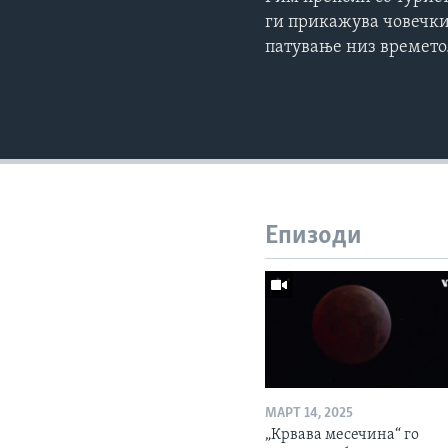
ги прикажува човечки
патување низ времето
Епизоди
МАРТ 14, 2025
„Крвава месечина“ го