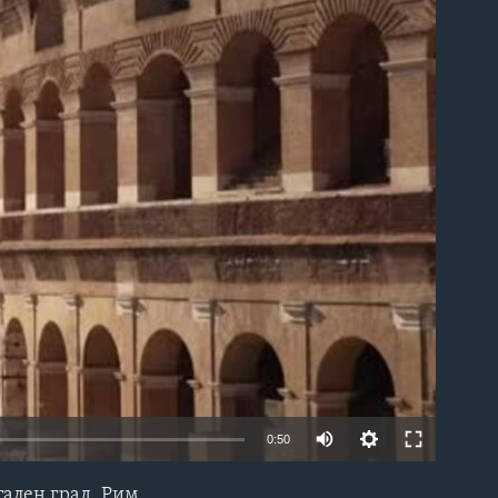
able
0:50
тален град, Рим