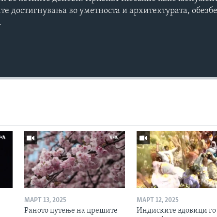
те достигнувања во уметноста и архитектурата, обезб
.
МАРТ 13, 2025
МАРТ 12, 2025
Раното цутење на црешите
Индиските вдовици го