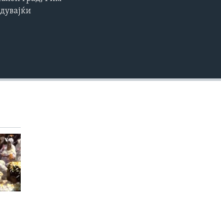
EMBED
едувајќи