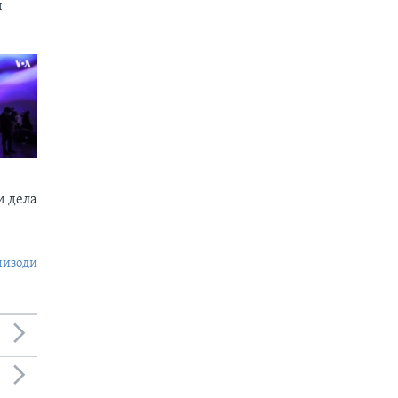
и
 дела
пизоди