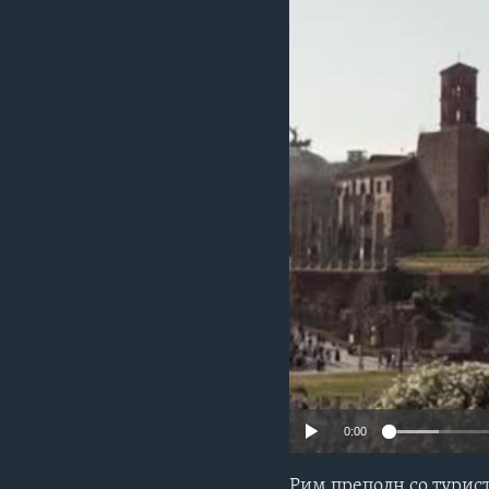
ИНТЕРВЈУА
0:00
Рим преполн со турис