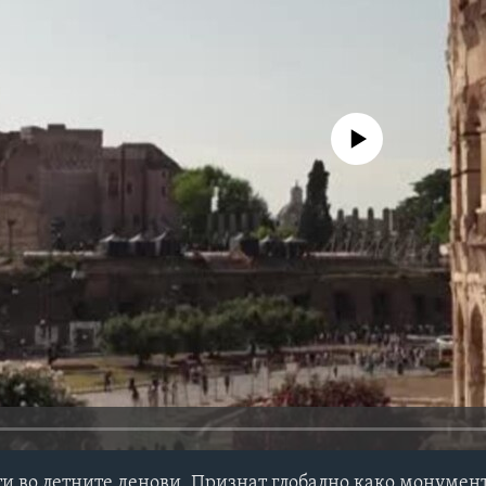
No media source currently avail
ти во летните денови. Признат глобално како монумен