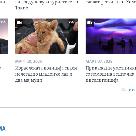
ска
ги воодушевува туристите во
слават фестивалот Хол
Токио
МАРТ 10, 2025
МАРТ 07, 2025
а
Израелската полиција спаси
Прикажани уметнички
нелегално младенче лав и
со помош на вештачка
два мајмуни
интелигенција
Сите е
МА