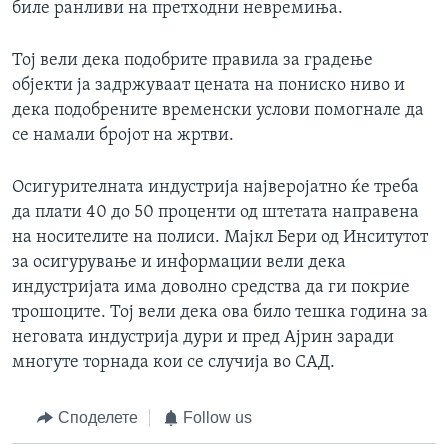
биле ранливи на претходни невремиња.
Тој вели дека подобрите правила за градење
објекти ја задржуваат цената на пониско ниво и
дека подобрените временски услови помогнале да
се намали бројот на жртви.
Осигурителната индустрија најверојатно ќе треба
да плати 40 до 50 проценти од штетата направена
на носителите на полиси. Мајкл Бери од Инситутот
за осигурување и информации вели дека
индустријата има доволно средства да ги покрие
трошоците. Тој вели дека ова било тешка година за
неговата индустрија дури и пред Ајрин заради
многуте торнада кои се случија во САД.
Споделете
Follow us