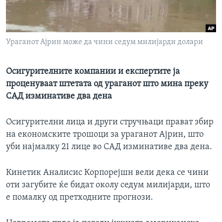
ИНТЕРВЈУА
Јазици
Ураганот Ајрин може да чини седум милијарди долари
Осигурителните компании и експертите ја
проценуваат штетата од ураганот што мина преку
САД изминативе два дена
Осигурителни лица и други стручњаци прават збир
на економските трошоци за ураганот Ајрин, што
уби најмалку 21 лице во САД изминативе два дена.
Кинетик Аналисис Корпорејшн вели дека се чини
оти загубите ќе бидат околу седум милијарди, што
е помалку од претходните прогнози.