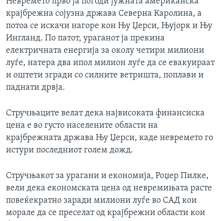
Невремето прво ја погоди јужната американска
крајбрежна сојузна држава Северна Каролина, а
потоа се искачи нагоре кон Њу Џерси, Њујорк и Њу
Ингланд. По патот, ураганот ја прекина
електричната енергија за околу четири милиони
луѓе, натера два ипол милион луѓе да се евакуираат
и оштети згради со силните ветришта, поплави и
паднати дрвја.
Стручњаците велат дека највисоката финансиска
цена е во густо населените области на
крајбрежната држава Њу Џерси, каде невремето го
истури последниот голем дожд.
Стручњакот за урагани и економија, Роџер Пилке,
вели дека економската цена од невремињата расте
повеќекратно заради милиони луѓе во САД кои
морале да се преселат од крајбрежни области кои