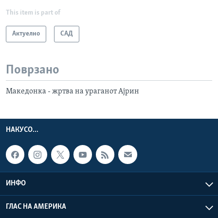
This item is part of
Актуелно
САД
Поврзано
Македонка - жртва на ураганот Ајрин
НАКУСО...
ИНФО
ГЛАС НА АМЕРИКА