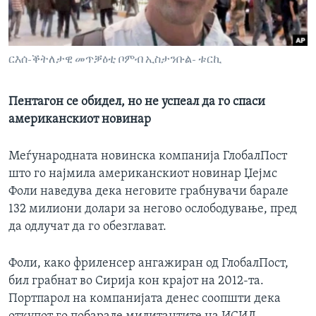
ИНТЕРВЈУА
Јазици
ርእሰ-ቕትለታዊ መጥቓዕቲ ቦምብ ኢስታንቡል- ቱርኪ
Пентагон се обидел, но не успеал да го спаси
американскиот новинар
Меѓународната новинска компанија ГлобалПост
што го најмила американскиот новинар Џејмс
Фоли наведува дека неговите грабнувачи барале
132 милиони долари за негово ослободување, пред
да одлучат да го обезглават.
Фоли, како фриленсер ангажиран од ГлобалПост,
бил грабнат во Сирија кон крајот на 2012-та.
Портпарол на компанијата денес соопшти дека