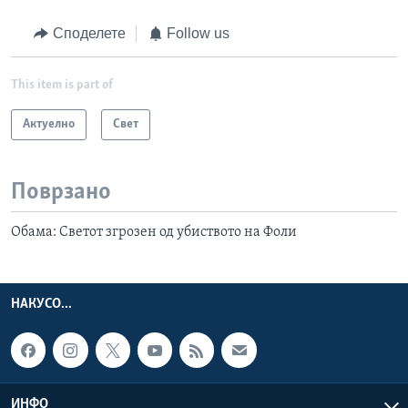
Споделете
Follow us
This item is part of
Актуелно
Свет
Поврзано
Обама: Светот згрозен од убиството на Фоли
НАКУСО...
ИНФО