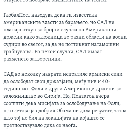
откупот го побарале милитантите на ИСИЛ.
ГлобалПост наведува дека ги известила
американските власти за барањето, но САД не
платија откуп во бројни случаи на Американци
држени како заложници во разни области на воени
судири во светот, за да не поттикнат натамошни
грабнувања. Во некои случаи, САД имаат
разменето затвореници.
САД во неколку наврати испратиле армиски сили
да ослободат свои државјани, меѓу нив и 40-
годишниот Фоли и други Американци држени во
заложништво во Сирија. Но, Пентагон вчера
соопшти дека мисијата за ослободување на Фоли,
што летово ја одобрил Обама не дала резултат, затоа
што тој не бил на локацијата на којашто се
претпоставувало дека се наоѓа.