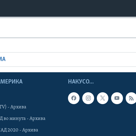
МА
 АМЕРИКА
НАКУСО...
TV) - Архива
Д во минута - Архива
САД 2020 - Архива