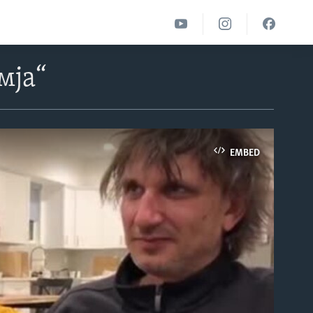
мја“
EMBED