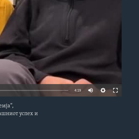
able
4:19
емја“,
EMBED
ашниот успех и