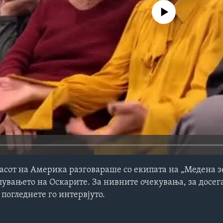
No media source currently avail
ласот на Америка разговараше со екипата на „Медена з
лувањето на Оскарите. За нивните очекувања, за досег
 погледнете го интервјуто.