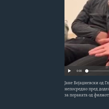
ИНТЕРВЈУА
0:00
Јане Бојаџиевски од Г
непосредно пред доде
за пораката од филмот