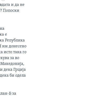
вдата и да не
а? Попоски
 на
ка е
ека Република
ОН им донесено
а исто така го
кува за во
 Македонија,
и дека Грција
 дека би одела
лан-Б за