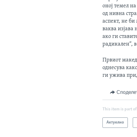
оној темел на
од нивна стра
аспект, не би
ваква изјава 
ако ги ставит
радикален“, 
Првиот макед
однесува како
ги ужива при
Споделе
This item is part of
Актуелно