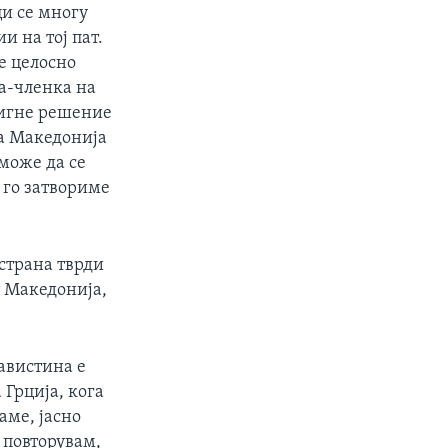
и се многу
 на тој пат.
е целосно
а-членка на
тигне решение
а Македонија
 може да се
 го затвориме
страна тврди
т Македонија,
авистина е
 Грција, кога
аме, јасно
 повторувам,