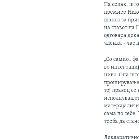
Па сепак, шт
премиер Нико
шанса за при
на ставот на 
одговара дека
членка - час 
„Со самиот ф
во интеграциј
ниво. Она што
проширувањет
тој правец се
исполнувањет
материјализир
сама по себе
треба да стан
Декларативно