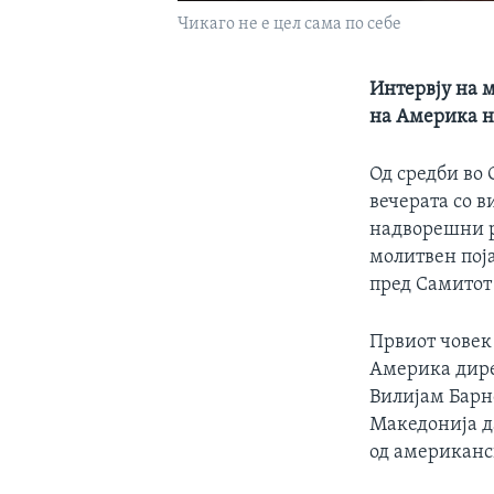
Чикаго не е цел сама по себе
Интервју на 
на Америка н
Од средби во 
вечерата со 
надворешни р
молитвен поја
пред Самитот
Првиот човек 
Америка дире
Вилијам Барн
Македонија д
од американс