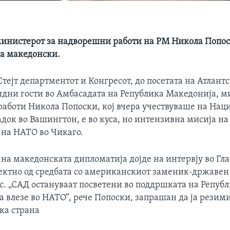
министерот за надворешни работи на РМ Никола Попоск
а македонски.
Стејт департментот и Конгресот, до посетата на Атлантс
видни гости во Амбасадата на Република Македонија, м
аботи Никола Попоски, кој вчера учествуваше на Нац
док во Вашингтон, е во куса, но интензивна мисија н
 на НАТО во Чикаго.
на македонската дипломатија дојде на интервју во Гла
ктно од средбата со американскиот заменик-државен
с. „САД остануваат посветени во поддршката на Репуб
а влезе во НАТО“, рече Попоски, запрашан да ја резим
ка страна