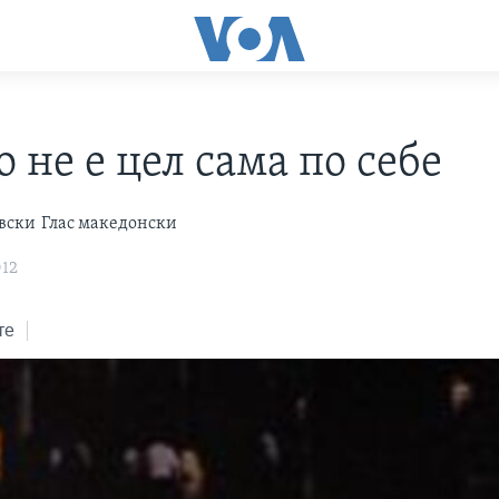
 не е цел сама по себе
вски
Глас македонски
012
те