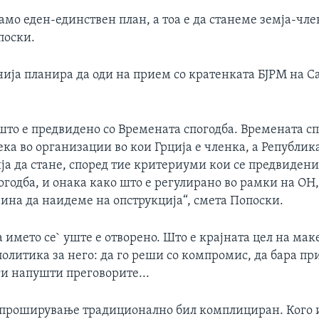
мо еден-единствен план, а тоа е да станеме земја-чле
поски.
ија планира да оди на прием со кратенката БЈРМ на С
што е предвидено со Времената спогодба. Времената с
ка во организации во кои Грција е членка, а Републи
ја да стане, според тие критериуми кои се предвидени
годба, и онака како што е регулирано во рамки на ОН
ина да наидеме на опструкција“, смета Попоски.
името се` уште е отворено. Што е крајната цел на мак
олитика за него: да го реши со компромис, да бара пр
ги напушти преговорите...
 проширување традиционално бил комплициран. Кого и