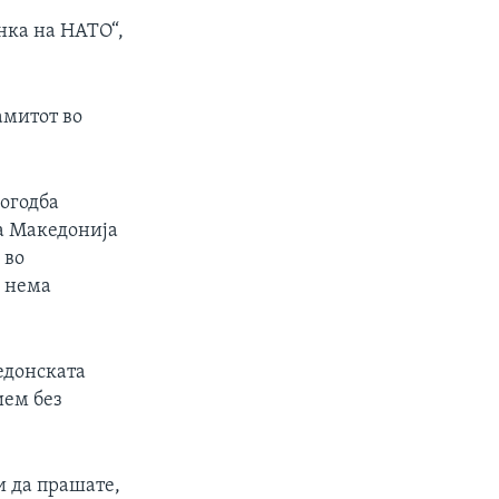
нка на НАТО“,
амитот во
погодба
ка Македонија
 во
, нема
едонската
ием без
 да прашате,