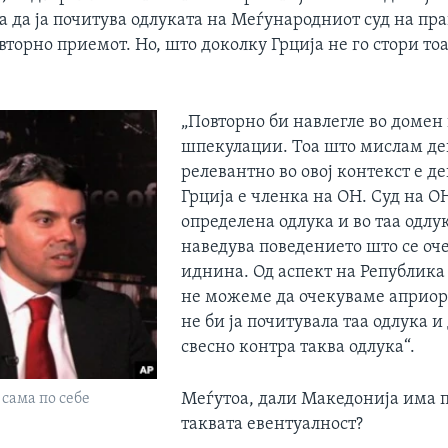
а да ја почитува одлуката на Меѓународниот суд на пра
вторно приемот. Но, што доколку Грција не го стори то
„Повторно би навлегле во домен
шпекулации. Тоа што мислам де
релевантно во овој контекст е д
Грција е членка на ОН. Суд на 
определена одлука и во таа одлук
наведува поведението што се оче
иднина. Од аспект на Република
не можеме да очекуваме априор
не би ја почитувала таа одлука и
свесно контра таква одлука“.
Меѓутоа, дали Македонија има п
 сама по себе
таквата евентуалност?