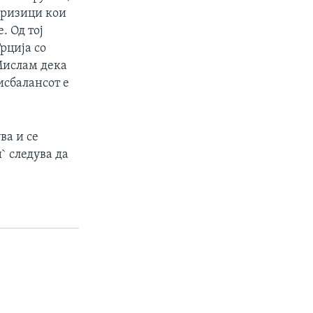
е ризици кои
. Од тој
рција со
 Мислам дека
дисбалансот е
ва и се
` следува да