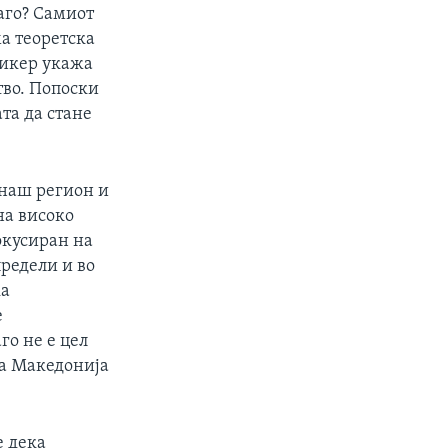
аго? Самиот
а теоретска
Рикер укажа
тво. Попоски
та да стане
 наш регион и
на високо
окусиран на
редели и во
ка
е
го не е цел
ка Македонија
е дека