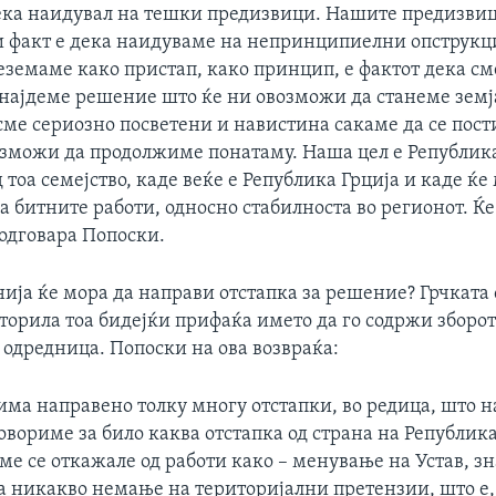
дека наидувал на тешки предизвици. Нашите предизвиц
 факт е дека наидуваме на непринципиелни опструкции
еземаме како пристап, како принцип, е фактот дека см
 најдеме решение што ќе ни овозможи да станеме земј
 сме сериозно посветени и навистина сакаме да се пос
озможи да продолжиме понатаму. Наша цел е Републик
д тоа семејство, каде веќе е Република Грција и каде ќе
 битните работи, односно стабилноста во регионот. Ќе
, одговара Попоски.
ија ќе мора да направи отстапка за решение? Грчката 
сторила тоа бидејќи прифаќа името да го содржи зборо
 одредница. Попоски на ова возвраќа:
има направено толку многу отстапки, во редица, што н
овориме за било каква отстапка од страна на Република
сме се откажале од работи како – менување на Устав, зн
а никакво немање на територијални претензии, што е,