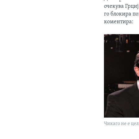
очекува Грциј
го блокира по
коментира:
Чикаго не е цел