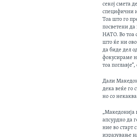
секој смета 
специфични и
Тоа што го пр
посветени да
НАТО. Во тоа
што ќе ни ов
да биде дел о
фокусираме на
тоа поглавје“
Дали Македон
дека веќе го 
но со некаква
„Македонија 
апсурдно да г
ние во старт 
изразување н