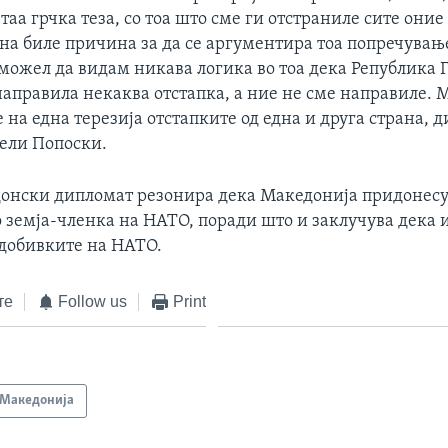
 таа грчка теза, со тоа што сме ги отстраниле сите они
на биле причина за да се аргументира тоа попречување
 можел да видам никава логика во тоа дека Република Г
направила некаква отстапка, а ние не сме направиле.
е на една терезија отстапките од една и друга страна, 
вели Попоски.
онски дипломат резонира дека Македонија придонесу
 земја-членка на НАТО, поради што и заклучува дека и
добивките на НАТО.
те
Follow us
Print
Македонија