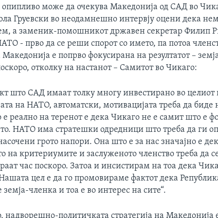
о опипливо може да очекува Македонија од САД во Чик
ла Груевски во неодамнешно интервју оцени дека нем
ем, а заменик-помошникот државен секретар Филип 
НАТО - прво да се реши спорот со името, па потоа членс
 Македонија е попрво фокусирана на резултатот – земја
поскоро, отколку на настанот – Самитот во Чикаго:
акт што САД имаат толку многу инвестирано во целиот
ата на НАТО, автоматски, мотивацијата треба да биде 
 е реално на теренот е дека Чикаго не е самит што е ф
о. НАТО има стратешки одредници што треба да ги оп
 насочени грото напори. Она што е за нас значајно е де
о на критериумите и заслуженото членство треба да с
аат час поскоро. Затоа и инсистирам на тоа дека Чика
. Нашата цел е да го промовираме фактот дека Републи
е земја-членка и тоа е во интерес на сите“.
, надворешно-политичката стратегија на Македонија 