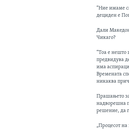
“Ние имаме са
дециден е По
Дали Македон
Чикаго?
“Тоа е нешто 
предвидува де
има аспираци
Времената спо
никаква прич
Прашањето за 
надворешна п
решение, да 
„Процесот на