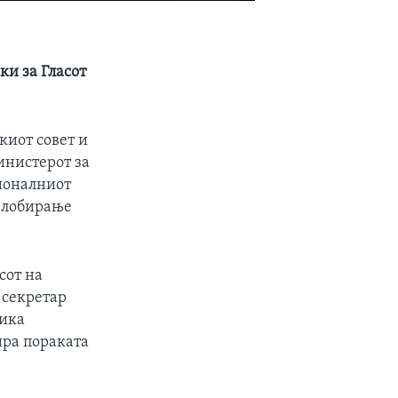
и за Гласот
киот совет и
инистерот за
ионалниот
а лобирање
сот на
 секретар
лика
ира пораката