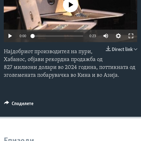
No media source currently available
ИНТЕРВЈУА
Јазици
Auto
0:00
0:23
240p
Direct link
Најдобриот производител на пури,
360p
Хабанос, објави рекордна продажба од
827 милиони долари во 2024 година, поттикната од
480p
Auto
240p
360p
480p
зголемената побарувачка во Кина и во Азија.
720p
720p
1080p
1080p
Споделете