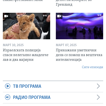
Гренланд
МАРТ 10, 2025
МАРТ 07, 2025
Израелската полиција
Прикажани уметнички
спаси нелегално младенче
дела со помош на вештачка
лав и два мајмуни
интелигенција
Сите епизоди
ТВ ПРОГРАМА
РАДИО ПРОГРАМА