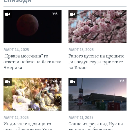
Епизоди
МАРТ 14, 2025
МАРТ 13, 2025
„Крвава месечина“ го
Раното цутење на црешите
осветли небото на Латинска
ги воодушевува туристите
Америка
во Токио
МАРТ 12, 2025
МАРТ 11, 2025
Индиските вдовици го
Сонце изгрева над Нук на
слават фестивалот Холи
денот на изборите во