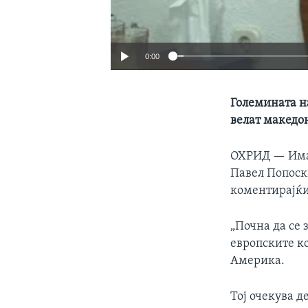
0:00
Големината н
велат македо
ОХРИД —
Има
Павел Попоск
коментирајќи
„Почна да се
европските ко
Америка.
Тој очекува д