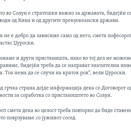
о во Солун е стратешки важно за државата, бидејќи се
зводи од Кина и од другите прекуокеански држави.
ок не е добро да зависиме само од него, смета пофесоро
астас Џуроски.
 имаме и други пристаништа, иако во тој дел не може
правиме, бидејќи треба да се направат значителни инв
. Тоа нема да се случи на краток рок“, вели Џуроски.
д грчка страна дојде информација дека со Договорот о
ности за соработка со пристаништето во Солун.
от смета дека во целост треба повторно да биде ставен
то поврзување со јужниот сосед.