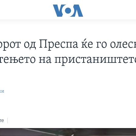
рот од Преспа ќе го оле
тењето на пристаништет
ки
те