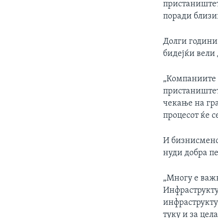
пристаништет
поради близин
Долги години
бидејќи вели 
„Компаниите 
пристаништето
чекање на гра
процесот ќе с
И бизнисмено
нуди добра п
„Многу е важ
Инфраструкту
инфраструктур
туку и за цел