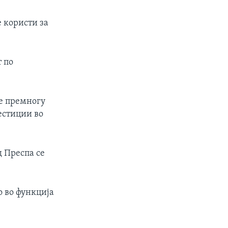
 користи за
т по
ме премногу
естиции во
д Преспа се
о во функција