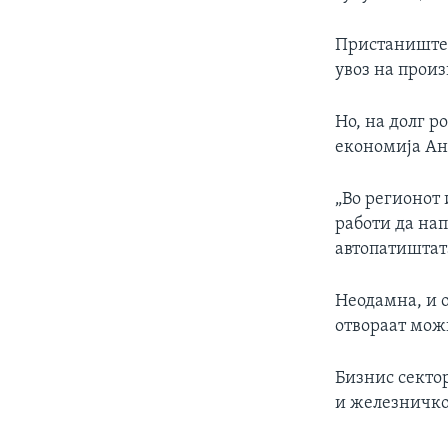
Пристаништет
увоз на прои
Но, на долг р
економија Ан
„Во регионот
работи да на
автопатиштата
Неодамна, и о
отвораат мож
Бизнис сектор
и железничко