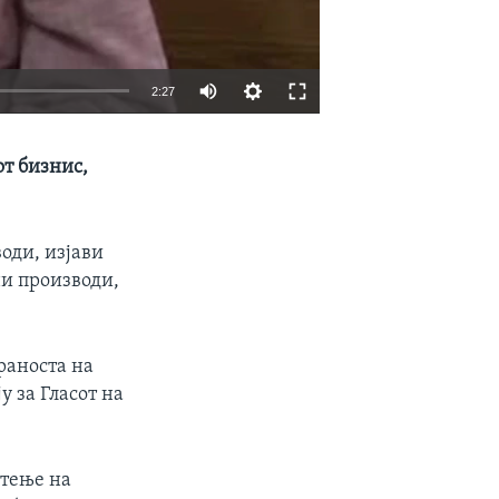
2:27
EMBED
SHARE
т бизнис,
оди, изјави
ни производи,
раноста на
 за Гласот на
стење на