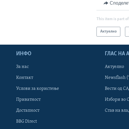
Споделе
This item is part of
Актуелно
ИНФО
ГЛАС НА
За нас
Актуелно
Контакт
Newsflash (
Learning English
Услови за користење
Вести од СА
Приватност
Избори во 
НАКУСО...
Достапност
Став на вла
BBG Direct