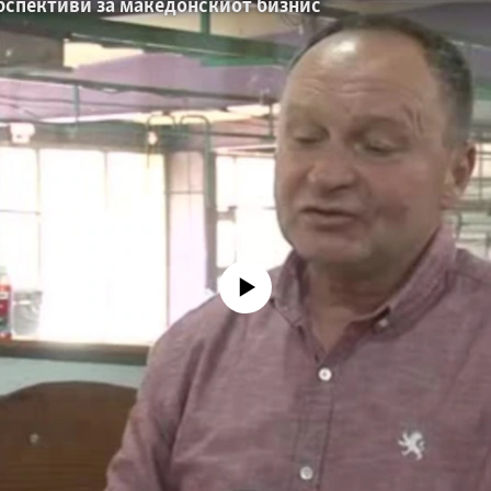
рспективи за македонскиот бизнис
No media source currently available