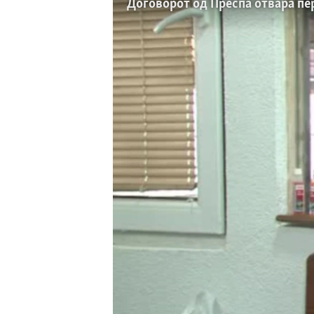
ИНТЕРВЈУА
Договорот од Преспа отвара пе