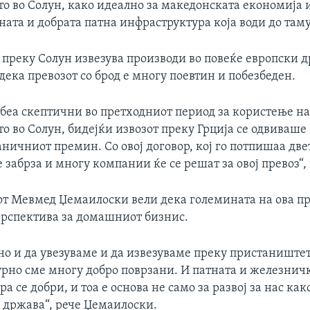
о во Солун, како идеално за македонската економија 
ата и добрата патна инфраструктура која води до таму
 преку Солун извезува производи во повеќе европски 
дека превозот со брод е многу поевтин и побезбеден.
беа скептични во претходниот период за користење н
 во Солун, бидејќи извозот преку Грција се одвиваше 
ничниот премин. Со овој договор, кој го потпишаа две
е забрза и многу компании ќе се решат за овој превоз“, 
т Мевмед Џемаилоски вели дека големината на ова п
ерспектива за домашниот бизнис.
но и да увезуваме и да извезуваме преку пристаништет
рно сме многу добро поврзани. И патната и железнич
а се добри, и тоа е основа не само за развој за нас ка
а држава“, рече Џемаилоски.