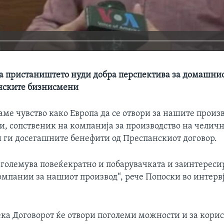
а пристаништето нуди добра перспектива за домашнио
нските бизнисмени
ме чувство како Европа да се отвори за нашите произв
и, сопственик на компанија за производство на челич
 ги досегашните бенефити од Преспанскиот договор.
 зголемува повеќекратно и побарувачката и заинтереси
мпании за нашиот производ“, рече Попоски во интервју
ека Договорот ќе отвори поголеми можности и за кори