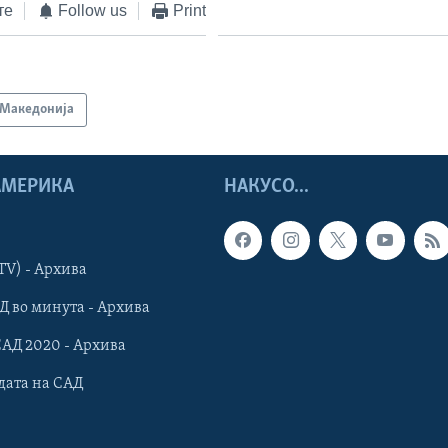
те
Follow us
Print
Македонија
 АМЕРИКА
НАКУСО...
TV) - Архива
Д во минута - Архива
САД 2020 - Архива
дата на САД