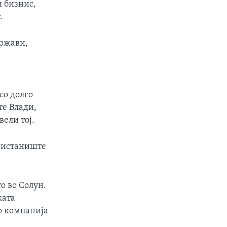
и бизнис,
.
држави,
а
со долго
те Влади,
вели тој.
ристаниште
о во Солун.
ката
ко компанија