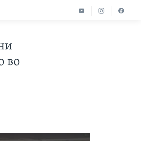
сни
о во