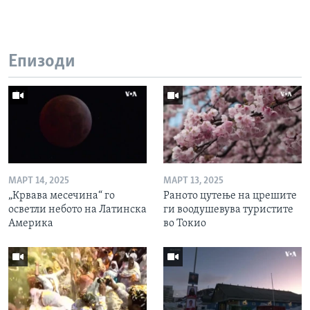
Епизоди
МАРТ 14, 2025
МАРТ 13, 2025
„Крвава месечина“ го
Раното цутење на црешите
осветли небото на Латинска
ги воодушевува туристите
Америка
во Токио