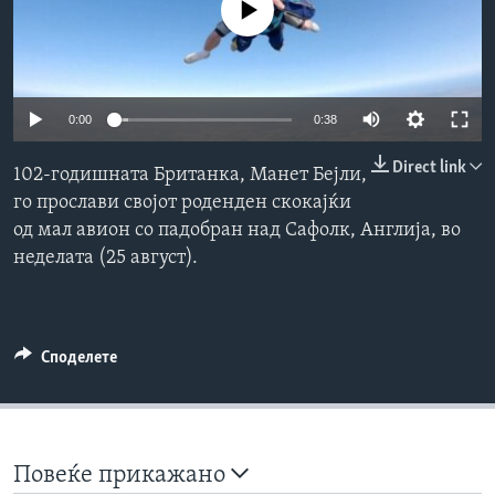
No media source currently available
ИНТЕРВЈУА
Јазици
0:00
0:38
Direct link
102-годишната Британка, Манет Бејли,
го прослави својот роденден скокајќи
од мал авион со падобран над Сафолк, Англија, во
неделата (25 август).
Споделете
Повеќе прикажано