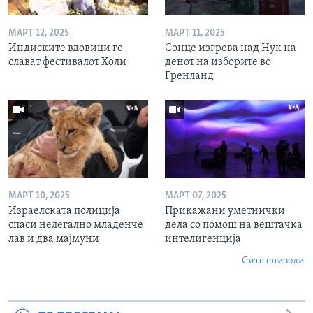
МАРТ 12, 2025
МАРТ 11, 2025
Индиските вдовици го
Сонце изгрева над Нук на
слават фестивалот Холи
денот на изборите во
Гренланд
МАРТ 10, 2025
МАРТ 07, 2025
Израелската полиција
Прикажани уметнички
спаси нелегално младенче
дела со помош на вештачка
лав и два мајмуни
интелигенција
Сите епизоди