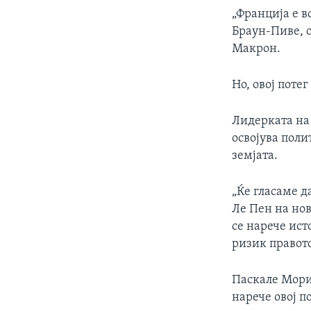
„Франција е в
Браун-Пиве, 
Макрон.
Но, овој поте
Лидерката на
освојува поли
земјата.
„Ќе гласаме д
Ле Пен на нов
се нарече ист
ризик правото
Паскале Мори
нарече овој п