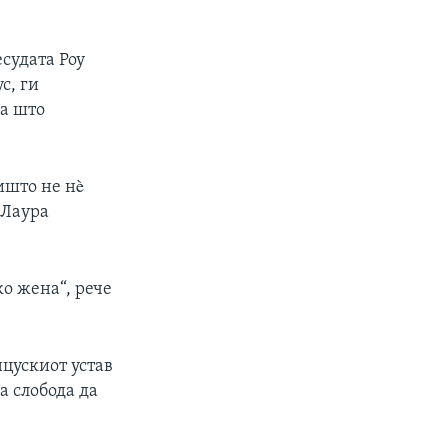
есудата Роу
с, ги
ја што
ишто не нè
 Лаура
о жена“, рече
цускиот устав
а слобода да