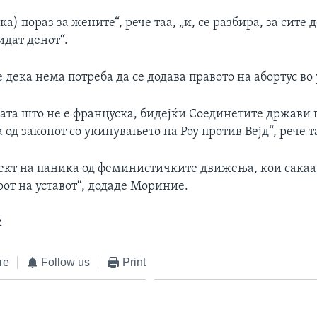
ака) пораз за жените“, рече таа, „и, се разбира, за сите 
идат денот“.
дека нема потреба да се додава правото на абортус во 
ата што не е француска, бидејќи Соединетите држави 
а од законот со укинувањето на Роу против Вејд“, рече т
ект на паника од феминистичките движења, кои сакаа 
от на уставот“, додаде Мориние.
с
те
Follow us
Print