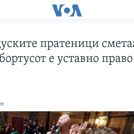
уските пратеници смета
бортусот е уставно право
те