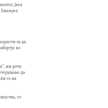
ентот, Јаел
л Емануел
користи за да
абортус во
а“, им рече
ретерување да
јќи го на
мејства, го