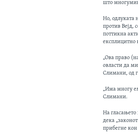
што многумин
Но, одлуката 
против Вејд, 
поттикна акти
експлицитно ќ
„Ова право (н
овласти да ми
Слимани, од г
„Има многу ем
Слимани.
На гласањето
дека „законот
прибегне кон 