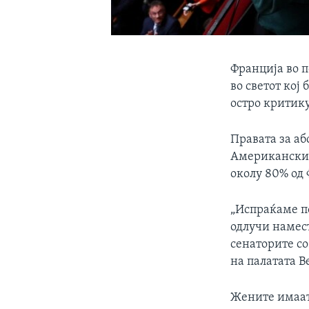
Франција во п
во светот кој
остро критику
Правата за аб
Американски 
околу 80% од 
„Испраќаме по
одлучи намест
сенаторите со
на палатата В
Жените имаат 