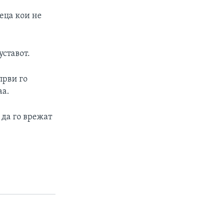
деца кои не
уставот.
први го
аа.
да го врежат