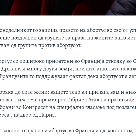
онеделникот го запиша правото на абортус во својот уст
 беше поздравен од групите за права на жените како ис
ван од групите против абортусот.
ортус се пошироко прифатени во Франција отколку во 
Држави и многу други земји, при што анкетите покаж
Французите го поддржуваат фактот дека абортусот е ле
рака до сите жени: вашето тело ви припаѓа вам и ник
о вас“, им рече премиерот Габриел Атал на пратеници
брани во Конгресот на специјално гласање под позлат
ерсај, надвор од Париз.
законско право на абортус во Франција од законот од 1