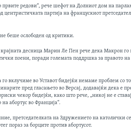
о првите редови“, рече шефот на Долниот дом на парлам
од центристичката партија на францускиот претседате
г не беше ослободен од критики.
 крајната десница Марин Ле Пен рече дека Макрон го 
тички поени, поради големата поддршка за правото на 
а го вклучиме во Уставот бидејќи немаме проблем со то
инарите пред гласањето во Версај, додавајќи дека е п
ориски чекор бидејќи, како што рече, „никој не е става
 на абортус во Франција“.
ние, претседателката на Здружението на католички се
отег пораз за борците против абортусот.