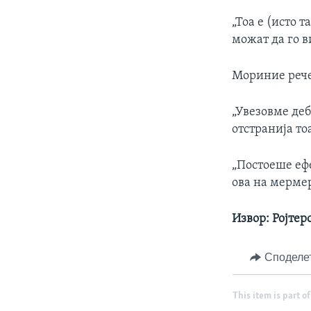
„Тоа е (исто т
можат да го в
Мориние рече 
„Увезовме деб
отстранија то
„Постоеше еф
ова на мермер
Извор: Ројтер
Споделе
This item is part of