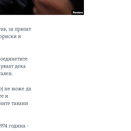
ав, за првпат
ториски и
Соединетите
уваат дека
гален.
ој не може да
те и
ените тавани
974 година -