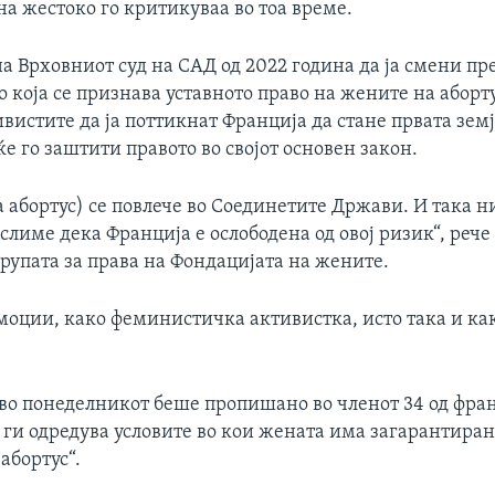
а жестоко го критикуваа во тоа време.
на Врховниот суд на САД од 2022 година да ја смени пр
со која се признава уставното право на жените на аборту
вистите да ја поттикнат Франција да стане првата зем
е го заштити правото во својот основен закон.
а абортус) се повлече во Соединетите Држави. И така н
слиме дека Франција е ослободена од овој ризик“, рече
рупата за права на Фондацијата на жените.
оции, како феминистичка активистка, исто така и как
 во понеделникот беше пропишано во членот 34 од фран
 ги одредува условите во кои жената има загарантиран
абортус“.