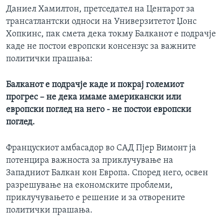
Даниел Хамилтон, претседател на Центарот за
трансатлантски односи на Универзитетот Џонс
Хопкинс, пак смета дека токму Балканот е подрачје
каде не постои европски консензус за важните
политички прашања:
Балканот е подрачје каде и покрај големиот
прогрес – не дека имаме американски или
европски поглед на него - не постои европски
поглед.
Францускиот амбасадор во САД Пјер Вимонт ја
потенцира важноста за приклучување на
Западниот Балкан кон Европа. Според него, освен
разрешување на економските проблеми,
приклучувањето е решение и за отворените
политички прашања.