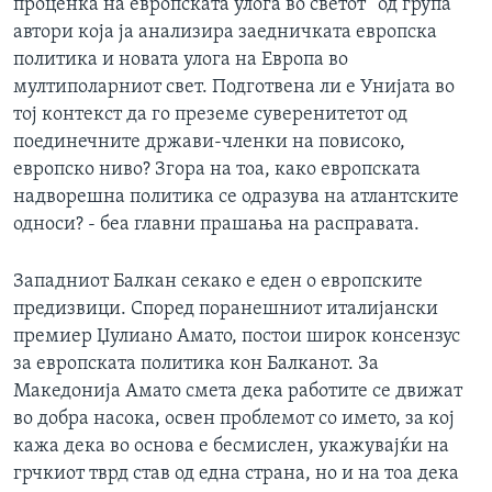
проценка на европската улога во светот“ од група
автори која ја анализира заедничката европска
политика и новата улога на Европа во
мултиполарниот свет. Подготвена ли е Унијата во
тој контекст да го преземе суверенитетот од
поединечните држави-членки на повисоко,
европско ниво? Згора на тоа, како европската
надворешна политика се одразува на атлантските
односи? - беа главни прашања на расправата.
Западниот Балкан секако е еден о европските
предизвици. Според поранешниот италијански
премиер Џулиано Амато, постои широк консензус
за европската политика кон Балканот. За
Македонија Амато смета дека работите се движат
во добра насока, освен проблемот со името, за кој
кажа дека во основа е бесмислен, укажувајќи на
грчкиот тврд став од една страна, но и на тоа дека