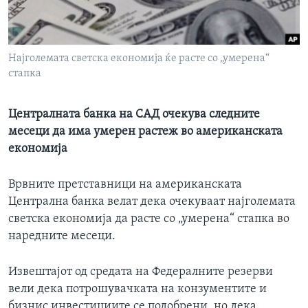
ИНТЕРВЈУА
Јазици
Најголемата светска економија ќе расте со „умерена“
стапка
Централната банка на САД очекува следните
месеци да има умерен растеж во американската
економија
Врвните претставници на американската
Централна банка велат дека очекуваат најголемата
светска економија да расте со „умерена“ стапка во
наредните месеци.
Извештајот од средата на Федералните резерви
вели дека потрошувачката на конзументите и
бизнис инвестициите се подобрени, но дека