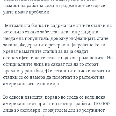
пазарот на работна сила и градежниот сектор се`
уште имаат проблеми.
Централната банка ги задржа каматните стапки на
исто ниво откако забележа дека инфлацијата
неодамна попуштила. Доколку инфлацијата стане
закана, Федералните резерви најверојатно ќе ги
кренат каматните стапки за да ја оладат
економијата и да ги стават под контрола цените. Но
официјалните лица не сакаат тоа да го сторат
премногу рано бидејќи сегашните ниски каматни
стапки се со намера да помогнат во растежот на
американската економија.
Во одвоен извештај порано во среда се вели дека
американскиот приватен сектор вработил 110.000
лица во октомври, со најголем дел во услужниот