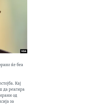
рано ќе беа
стојба. Кај
ш да реагира
еирани од
сија за