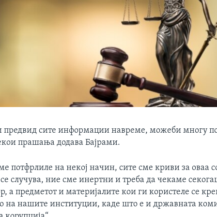
и предвид сите информации навреме, можеби многу по
кои прашања додава Бајрами.
ме потфрлиле на некој начин, сите сме криви за оваа со
се случува, ние сме инертни и треба да чекаме секога
р, а предметот и материјалите кои ги користеле се кр
о на нашите институции, каде што е и државната коми
 корупција“.