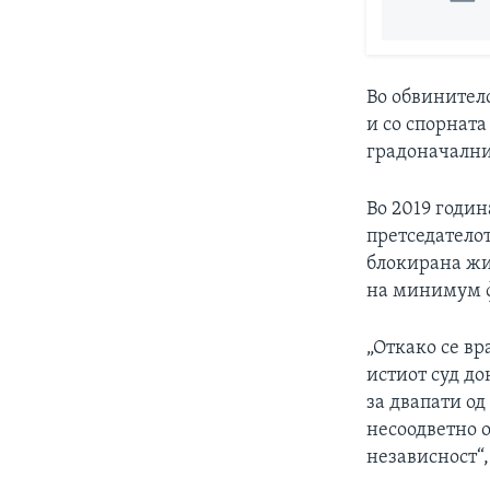
Во обвинител
и со спорната
градоначални
Во 2019 годин
претседателот
блокирана жир
на минимум ф
„Откако се вр
истиот суд д
за двапати од
несоодветно 
независност“,