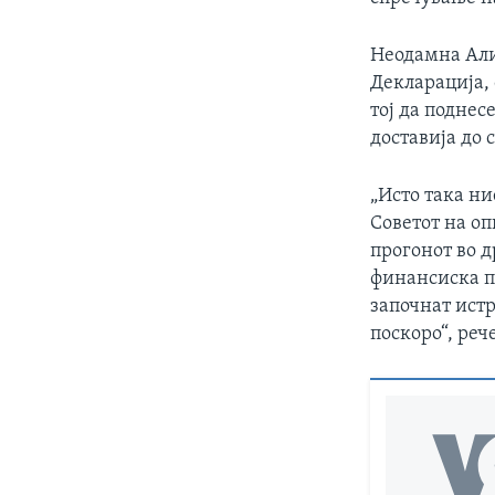
Неодамна Алиј
Декларација, 
тој да поднес
доставија до 
„Исто така н
Советот на о
прогонот во 
финансиска п
започнат ист
поскоро“, реч