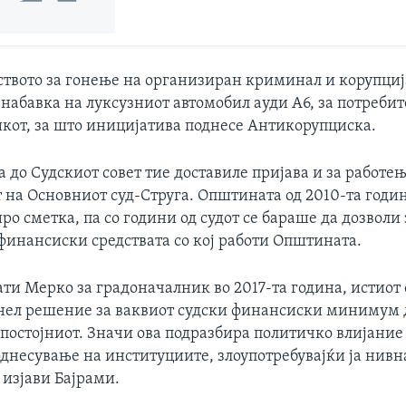
ството за гонење на организиран криминал и корупциј
 набавка на луксузниот автомобил ауди А6, за потребит
кот, за што иницијатива поднесе Антикорупциска.
а до Судскиот совет тие доставиле пријава и за работе
 на Основниот суд-Струга. Општината од 2010-та годин
о сметка, па со години од судот се бараше да дозвол
инансиски средствата со кој работи Општината.
ати Мерко за градоначалник во 2017-та година, истиот 
онел решение за ваквиот судски финансиски минимум 
 постојниот. Значи ова подразбира политичко влијание
однесување на институциите, злоупотребувајќи ја нивн
 изјави Бајрами.