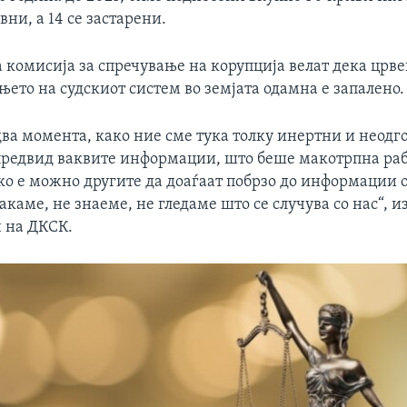
вни, а 14 се застарени.
комисија за спречување на корупција велат дека црвен
ето на судскиот систем во земјата одамна е запалено.
два момента, како ние сме тука толку инертни и неодг
предвид ваквите информации, што беше макотрпна раб
ко е можно другите да доаѓаат побрзо до информации о
акаме, не знаеме, не гледаме што се случува со нас“, и
н на ДКСК.