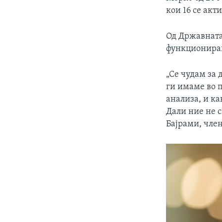
кои 16 се акти
Од Државната 
функционирањ
„Се чудам за 
ги имаме во 
анализа, и ка
Дали ние не с
Бајрами, чле