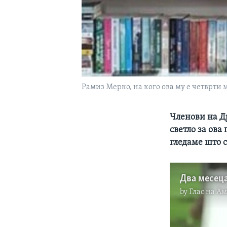
Рамиз Мерко, на кого ова му е четврти
Членови на Д
светло за ова
гледаме што с
Два месеца
by
Глас на А