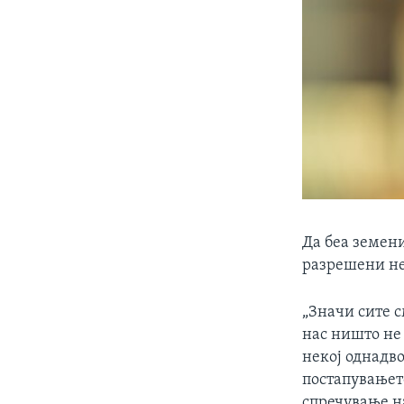
Да беа земен
разрешени не
„Значи сите с
нас ништо не 
некој однадво
постапувањет
спречување на