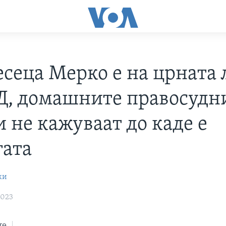
есеца Мерко е на црната 
Д, домашните правосудн
 не кажуваат до каде е
гата
ки
2023
те