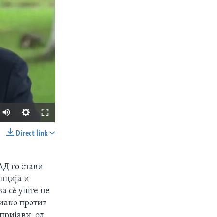
Direct link
SHARE
АД го стави
пција и
а сè уште нe
 иако против
пријави, од