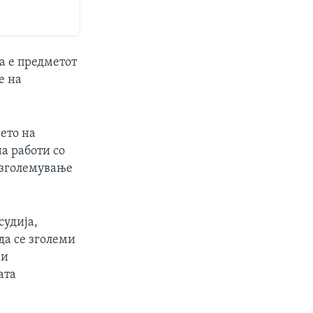
а е предметот
е на
њето на
а работи со
и зголемување
судија,
да се зголеми
 и
ата