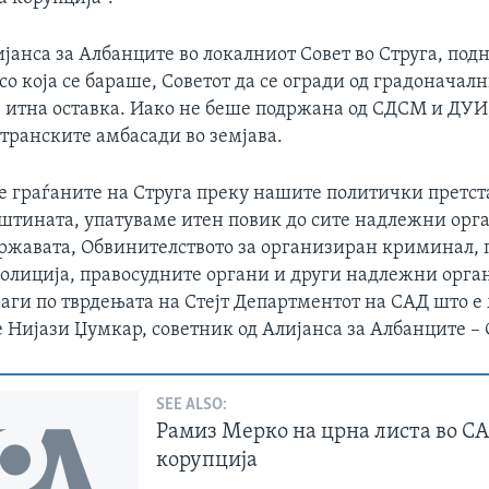
анса за Албанците во локалниот Совет во Струга, под
со која се бараше, Советот да се огради од градоначал
е итна оставка. Иако не беше подржана од СДСМ и ДУИ,
странските амбасади во земјава.
ие граѓаните на Струга преку нашите политички претс
пштината, упатуваме итен повик до сите надлежни орг
државата, Обвинителството за организиран криминал, 
олиција, правосудните органи и други надлежни орга
раги по тврдењата на Стејт Департментот на САД што 
е Нијази Џумкар, советник од Алијанса за Албанците – 
SEE ALSO:
Рамиз Мерко на црна листа во С
корупција