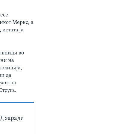
несе
никот Мерко, а
 истата ја
тавници во
ани на
полиција,
ни да
е можно
Струга.
АД заради