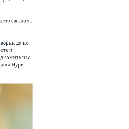
px
width
ото светло за
оворни да не
ота и
д самите нас.
зјави Нури