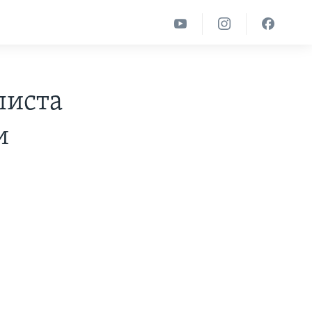
листа
и