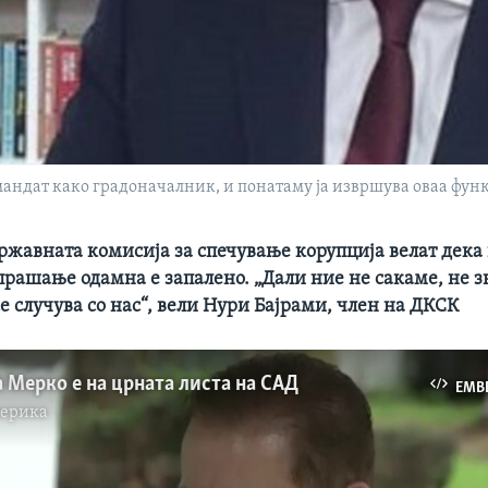
 мандат како градоначалник, и понатаму ја извршува оваа фун
ржавната комисија за спечување корупција велат дека
 прашање одамна е запалено. „Дали ние не сакаме, не з
е случува со нас“, вели Нури Бајрами, член на ДКСК
 Мерко е на црната листа на САД
EMB
мерика