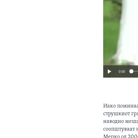
0:00
Иако поминаа 
струшкиот гр
наводно меша
соопштуваат н
Мерко од 200