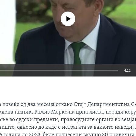
No media source currently available
4:12
EMBED
повеќе од два месеца откако Стејт Департментот на С
адоначалник, Рамиз Мерко на црна листа, поради кору
ње во судски предмети, правосудните органи во земјав
ишто, односно до каде е истрагата за ваквите наводи,
6 година до 2023, биле поднесени вкупно 30 кривични 