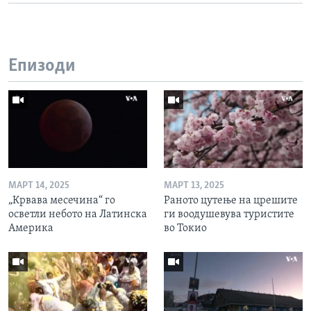
Епизоди
МАРТ 14, 2025
МАРТ 13, 2025
„Крвава месечина“ го
Раното цутење на црешите
осветли небото на Латинска
ги воодушевува туристите
Америка
во Токио