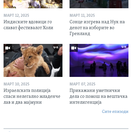
МАРТ 12, 2025
МАРТ 11, 2025
Индиските вдовици го
Сонце изгрева над Нук на
слават фестивалот Холи
денот на изборите во
Гренланд
МАРТ 10, 2025
МАРТ 07, 2025
Израелската полиција
Прикажани уметнички
спаси нелегално младенче
дела со помош на вештачка
лав и два мајмуни
интелигенција
Сите епизоди