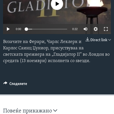
No media source currently available
ИНТЕРВЈУА
Јазици
0:00
0:22
Direct link
Возачите на Ферари, Чарлс Леклерк и
Карлос Саинц Џуниор, присуствуваа на
светската премиера на „Гладијатор II“ во Лондон во
средата (13 ноември) исполнета со ѕвезди.
Споделете
Повеќе прикажано