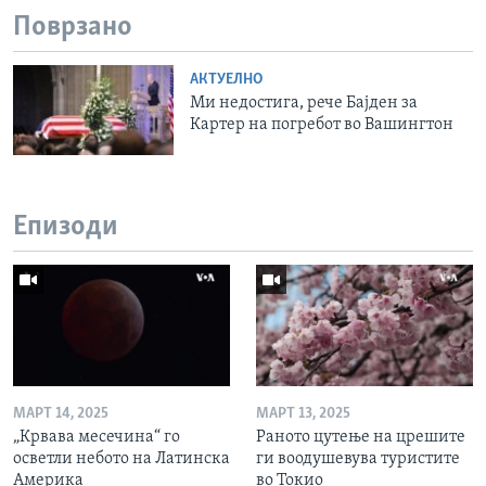
Поврзано
АКТУЕЛНО
Ми недостига, рече Бајден за
Картер на погребот во Вашингтон
Епизоди
МАРТ 14, 2025
МАРТ 13, 2025
„Крвава месечина“ го
Раното цутење на црешите
осветли небото на Латинска
ги воодушевува туристите
Америка
во Токио