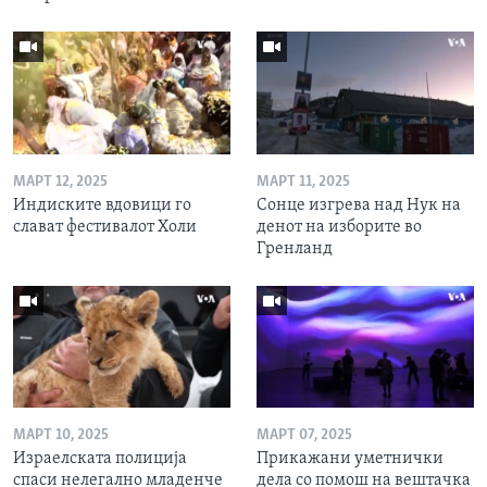
МАРТ 12, 2025
МАРТ 11, 2025
Индиските вдовици го
Сонце изгрева над Нук на
слават фестивалот Холи
денот на изборите во
Гренланд
МАРТ 10, 2025
МАРТ 07, 2025
Израелската полиција
Прикажани уметнички
спаси нелегално младенче
дела со помош на вештачка