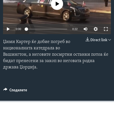
No media source currently available
ИНТЕРВЈУА
Јазици
Auto
0:00
0:22
240p
Direct link
Џими Картер ќе добие погреб во
360p
националната катедрала во
Вашингтон, а неговите посмртни останки потоа ќе
480p
Auto
240p
360p
480p
бидат пренесени за закоп во неговата родна
720p
држава Џорџија.
720p
1080p
1080p
Споделете