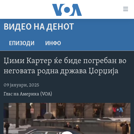
Линкови
за
пристапност
ВИДЕО НА ДЕНОТ
ДОМА
Премини
на
РУБРИКИ
ЕПИЗОДИ
ИНФО
главната
ФОТОГАЛЕРИИ
САД
содржина
Џими Картер ќе биде погребан во
Премини
ДОКУМЕНТАРЦИ
МАКЕДОНИЈА
неговата родна држава Џорџија
до
АРХИВИРАНА ПРОГРАМА
СВЕТ
страната
09 јануари, 2025
ЗА НАС
за
ЕКОНОМИЈА
NEWSFLASH - АРХИВА
навигација
Глас на Америка (VOA)
ПОЛИТИКА
ВЕСТИ ОД САД ВО МИНУТА - АРХИВА
Пребарувај
Learning English
ЗДРАВЈЕ
ИЗБОРИ ВО САД 2020 - АРХИВА
НАКУСО...
НАУКА
УМЕТНОСТ И ЗАБАВА