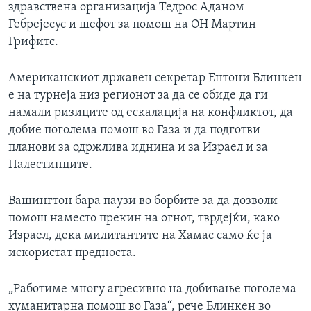
здравствена организација Тедрос Аданом
Гебрејесус и шефот за помош на ОН Мартин
Грифитс.
Американскиот државен секретар Ентони Блинкен
е на турнеја низ регионот за да се обиде да ги
намали ризиците од ескалација на конфликтот, да
добие поголема помош во Газа и да подготви
планови за одржлива иднина и за Израел и за
Палестинците.
Вашингтон бара паузи во борбите за да дозволи
помош наместо прекин на огнот, тврдејќи, како
Израел, дека милитантите на Хамас само ќе ја
искористат предноста.
„Работиме многу агресивно на добивање поголема
хуманитарна помош во Газа“, рече Блинкен во