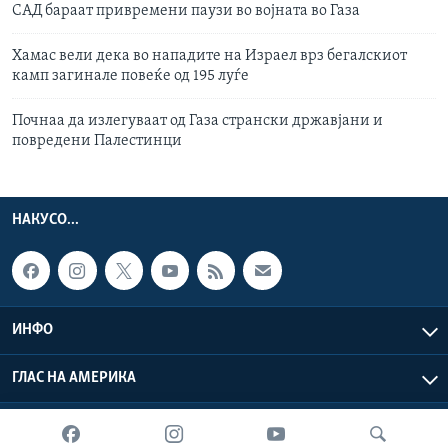
САД бараат привремени паузи во војната во Газа
Хамас вели дека во нападите на Израел врз бегалскиот
камп загинале повеќе од 195 луѓе
Почнаа да излегуваат од Газа странски државјани и
повредени Палестинци
НАКУСО...
ИНФО
ГЛАС НА АМЕРИКА
Глас на Америка © 2026 VOA, Inc. Сите права задржани.