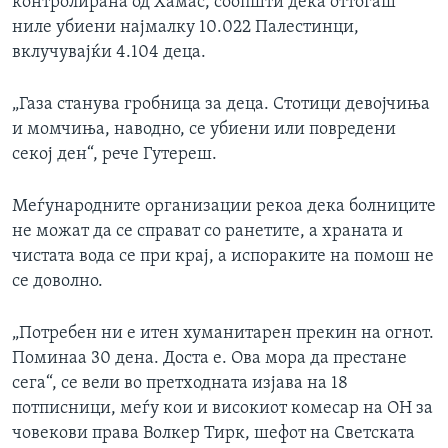
контролирана од Хамас, соопшти дека оттогаш
ниле убиени најмалку 10.022 Палестинци,
вклучувајќи 4.104 деца.
„Газа станува гробница за деца. Стотици девојчиња
и момчиња, наводно, се убиени или повредени
секој ден“, рече Гутереш.
Меѓународните организации рекоа дека болниците
не можат да се справат со ранетите, а храната и
чистата вода се при крај, а испораките на помош не
се доволно.
„Потребен ни е итен хуманитарен прекин на огнот.
Поминаа 30 дена. Доста е. Ова мора да престане
сега“, се вели во претходната изјава на 18
потписници, меѓу кои и високиот комесар на ОН за
човекови права Волкер Тирк, шефот на Светската