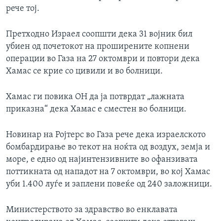
рече тој.
Претходно Израел соопшти дека 31 војник бил
убиен од почетокот на проширените копнени
операции во Газа на 27 октомври и повтори дека
Хамас се крие со цивили и во болници.
Хамас ги повика ОН да ја потврдат „лажната
приказна“ дека Хамас е сместен во болници.
Новинар на Ројтерс во Газа рече дека израелското
бомбардирање во текот на ноќта од воздух, земја и
море, е едно од најинтензивните во офанзивата
поттикната од нападот на 7 октомври, во кој Хамас
уби 1.400 луѓе и заплени повеќе од 240 заложници.
Министерството за здравство во енклавата