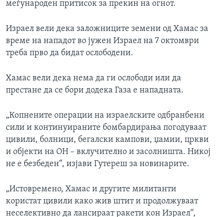
меѓународен притисок за прекин на огнот.
Израел вели дека заложниците земени од Хамас за
време на нападот во јужен Израел на 7 октомври
треба прво да бидат ослободени.
Хамас вели дека нема да ги ослободи или да
престане да се бори додека Газа е нападната.
„Копнените операции на израелските одбранбени
сили и континуираните бомбардирања погодуваат
цивили, болници, бегалски кампови, џамии, цркви
и објекти на ОН – вклучително и засолништа. Никој
не е безбеден“, изјави Гутереш за новинарите.
„Истовремено, Хамас и другите милитанти
користат цивили како жив штит и продолжуваат
неселективно да лансираат ракети кон Израел“,