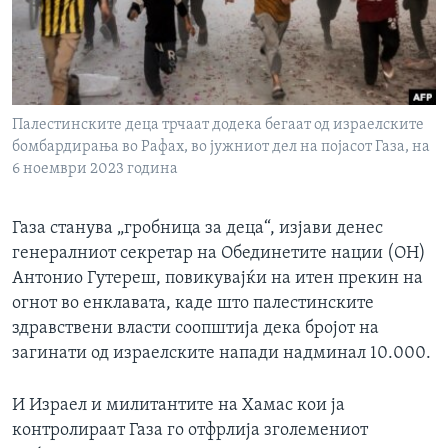
ИНТЕРВЈУА
Јазици
Палестинските деца трчаат додека бегаат од израелските
бомбардирања во Рафах, во јужниот дел на појасот Газа, на
6 ноември 2023 година
Газа станува „гробница за деца“, изјави денес
генералниот секретар на Обединетите нации (ОН)
Антонио Гутереш, повикувајќи на итен прекин на
огнот во енклавата, каде што палестинските
здравствени власти соопштија дека бројот на
загинати од израелските напади надминал 10.000.
И Израел и милитантите на Хамас кои ја
контролираат Газа го отфрлија зголемениот