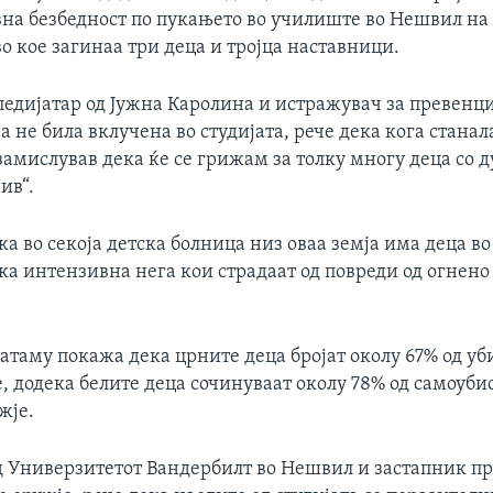
вна безбедност по пукањето во училиште во Нешвил на
во кое загинаа три деца и тројца наставници.
педијатар од Јужна Каролина и истражувач за превенци
ја не била вклучена во студијата, рече дека кога станал
амислував дека ќе се грижам за толку многу деца со д
ив“.
ека во секоја детска болница низ оваа земја има деца в
ка интензивна нега кои страдаат од повреди од огнено 
атаму покажа дека црните деца бројат околу 67% од уб
, додека белите деца сочинуваат околу 78% од самоубис
жје.
 Универзитетот Вандербилт во Нешвил и застапник п