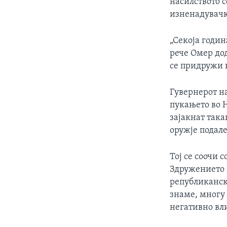
насилството с
изненадувач
„Секоја годин
рече Омер дод
се придружи н
Гувернерот на
пукањето во 
зајакнат така
оружје подале
Тој се соочи 
Здружението 
републиканск
знаме, многу
негативно вл