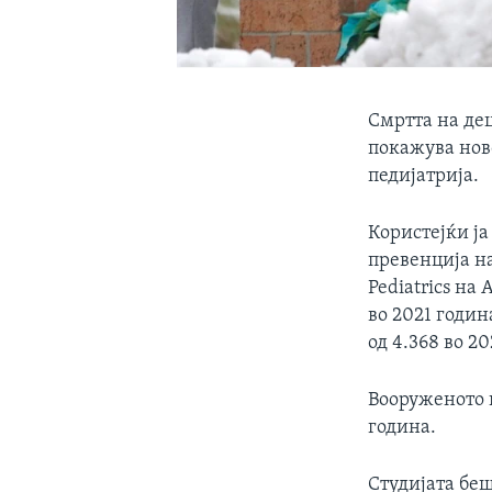
Смртта на дец
покажува нов
педијатрија.
Користејќи ја
превенција на
Pediatrics на
во 2021 годин
од 4.368 во 2
Вооруженото н
година.
Студијата беш