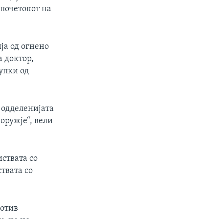
 почетокот на
ја од огнено
а доктор,
упки од
о одделенијата
оружје“, вели
иствата со
твата со
ротив