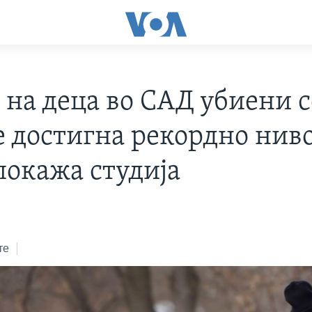
 на деца во САД убиени с
е достигна рекордно ниво
покажа студија
те