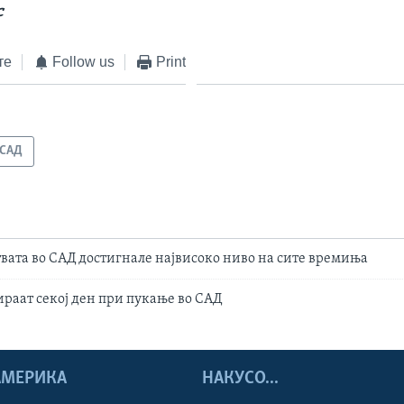
с
те
Follow us
Print
САД
вата во САД достигнале највисоко ниво на сите времиња
ираат секој ден при пукање во САД
 АМЕРИКА
НАКУСО...