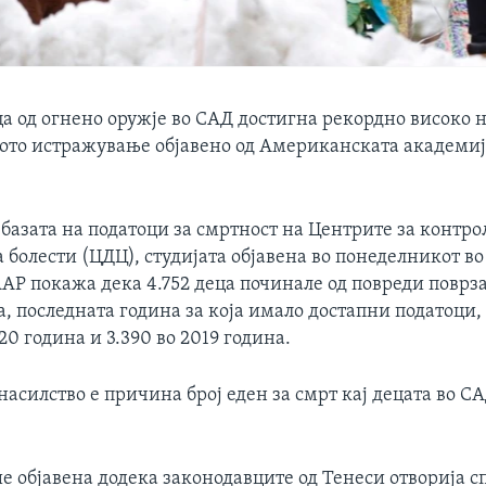
а од огнено оружје во САД достигна рекордно високо н
ото истражување објавено од Американската академиј
 базата на податоци за смртност на Центрите за контро
 болести (ЦДЦ), студијата објавена во понеделникот в
 AAP покажа дека 4.752 деца починале од повреди повр
а, последната година за која имало достапни податоци,
020 година и 3.390 во 2019 година.
асилство е причина број еден за смрт кај децата во С
е објавена додека законодавците од Тенеси отворија с