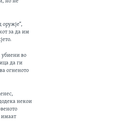
и, но не
 оружје“,
кот за да им
јето.
е убиени во
ица да ги
ува огненото
денес,
додека некои
рвеното
е имаат