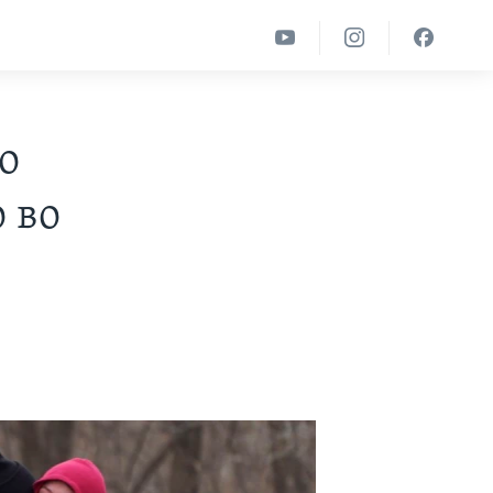
о
 во