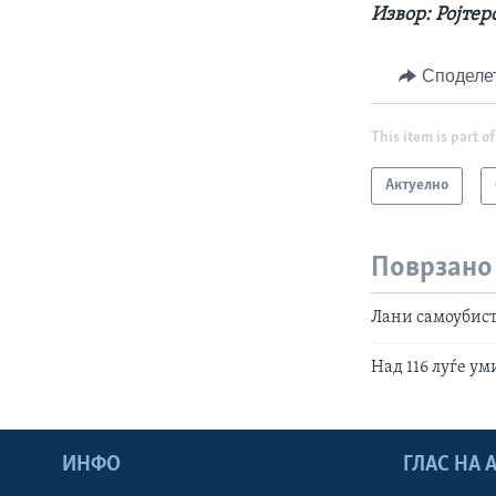
Извор: Ројтер
Споделе
This item is part of
Актуелно
Поврзано
Лани самоубист
Над 116 луѓе ум
ИНФО
ГЛАС НА