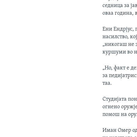
седница за ја
оваа година, 
Ени Ендрјус, 
насилство, ко
„никогаш не з
куршуми во н
„Но, факт е д
за педијатрис
таа.
Студијата пон
огнено оружје
помош на ору
Иман Омер од