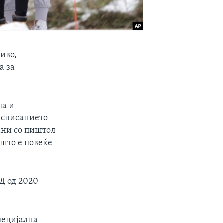
иво,
а за
ла и
о списанието
зани со пиштол
 што е повеќе
АД од 2020
пецијална