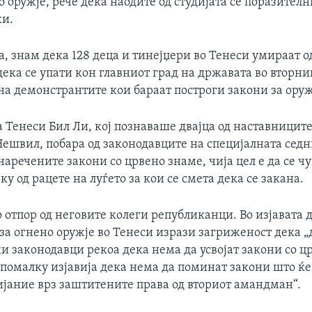
о оружје, рече дека наодите од студијата се поразителн
ки.
а, знам дека 128 деца и тинејџери во Тенеси умираат од
ека се упати кон главниот град на државата во вторни
а демонстрантите кои бараат построги закони за оруж
 Тенеси Бил Ли, кој познаваше двајца од наставницит
Нешвил, побара од законодавците на специјалната седн
наречените закони со црвено знаме, чија цел е да се ч
ку од рацете на луѓето за кои се смета дека се закана.
со отпор од неговите колеги републиканци. Во изјавата 
за огнено оружје во Тенеси изрази загриженост дека „
и законодавци рекоа дека нема да усвојат закони со ц
 помалку изјавија дека нема да поминат закони што ќ
ијание врз заштитените права од вториот амандман“.