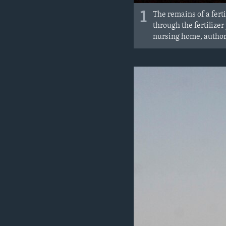
1
The remains of a fert
through the fertilize
nursing home, authori