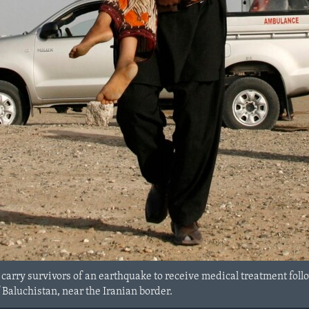
 carry survivors of an earthquake to receive medical treatment fol
 Baluchistan, near the Iranian border.