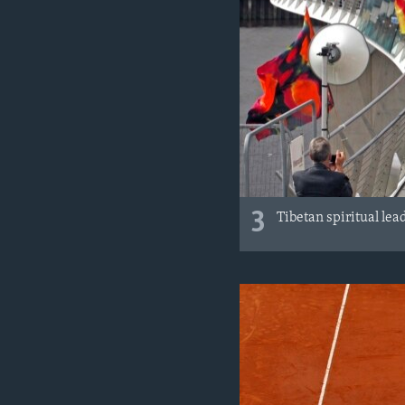
3
Tibetan spiritual lea