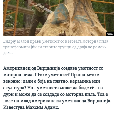
ИНТЕРВЈУА
Јазици
Ендрју Малон прави уметност со неговата моторна пила,
трансформирајќи ги старите трупци од дрвја во ремек-
дела.
Американец од Вирџинија создава уметност со
моторна пила. Што е уметност? Прашањето е
вековно: дали е боја на платно, керамика или
скулптура? Но - уметноста може да биде сè - па
дури и може да се создаде со моторна пила. Тоа е
поле на млад американски уметник од Вирџинија.
Известува Максим Адамс.