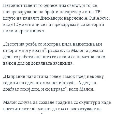
Неговиот талент го однесе низ светот, и тој се
натпреваруваше на бројни натпревари и на ТВ-
шоуто на каналот Дискавери наречено A Cut Above,
каде 12 уметници се натпреваруваат, со моторни
пили и креативност.
„Светот на резба со моторна пила навистина ми
отвори многу врати“, раскажува Малон о додава
дека го работи она што го сака и се наметна како
важен дел од локалната заедница.
„Направив навистина голем замок пред неколку
години на еден агол од нечија куќа. А децата
доаѓаат секој ден, и си играат“, вели Малон.
Малон сонува да создаде градина со скулптури каде
посетителите ќе можат да им се восхитуваат на