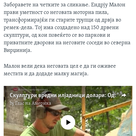
Заборавете на четките за сликање. Ендрју Малон
прави уметност со неговата моторна пила,
трансформирајќи ги старите трупци од дрвја во
ремек-дела. Тој има создадено над 150 дрвени
скулптури, од кои повеќето се во паркови и
приватните дворови на неговите соседи во северна
Вирџинија.
Малон вели дека неговата цел е да ги оживее
местата и да додаде малку магија.
Скулптури вредни илјадници долари: Од дрвени трупци до скапа уметност
by
Глас на Америка
No media source currently available