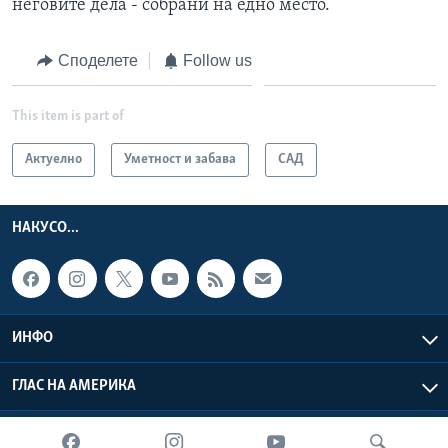
неговите дела - собрани на едно место.
Споделете
Follow us
This item is part of
Актуелно
Уметност и забава
САД
НАКУСО...
ИНФО
ГЛАС НА АМЕРИКА
Глас на Америка © 2026 VOA, Inc. Сите права задржани.