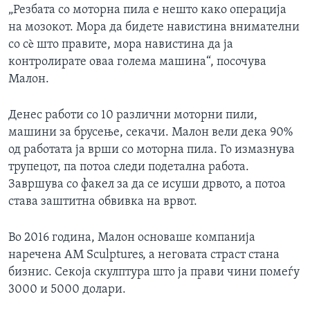
„Резбата со моторна пила е нешто како операција
на мозокот. Мора да бидете навистина внимателни
со сè што правите, мора навистина да ја
контролирате оваа голема машина“, посочува
Малон.
Денес работи со 10 различни моторни пили,
машини за брусење, секачи. Малон вели дека 90%
од работата ја врши со моторна пила. Го измазнува
трупецот, па потоа следи подетална работа.
Завршува со факел за да се исуши дрвото, а потоа
става заштитна обвивка на врвот.
Во 2016 година, Малон основаше компанија
наречена AM Sculptures, а неговата страст стана
бизнис. Секоја скулптура што ја прави чини помеѓу
3000 и 5000 долари.