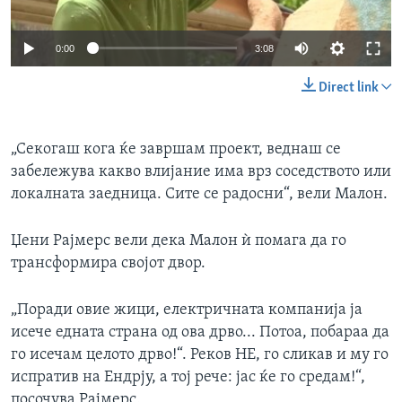
0:00
3:08
Direct link
„Секогаш кога ќе завршам проект, веднаш се
забележува какво влијание има врз соседството или
локалната заедница. Сите се радосни“, вели Малон.
Џени Рајмерс вели дека Малон ѝ помага да го
трансформира својот двор.
„Поради овие жици, електричната компанија ја
исече едната страна од ова дрво... Потоа, побараа да
го исечам целото дрво!“. Реков НЕ, го сликав и му го
испратив на Ендрју, а тој рече: јас ќе го средам!“,
посочува Рајмерс.