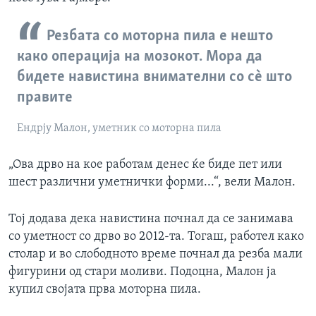
Резбата со моторна пила е нешто
како операција на мозокот. Мора да
бидете навистина внимателни со сè што
правите
Ендрју Малон, уметник со моторна пила
„Ова дрво на кое работам денес ќе биде пет или
шест различни уметнички форми...“, вели Малон.
Тој додава дека навистина почнал да се занимава
со уметност со дрво во 2012-та. Тогаш, работел како
столар и во слободното време почнал да резба мали
фигурини од стари моливи. Подоцна, Малон ја
купил својата прва моторна пила.