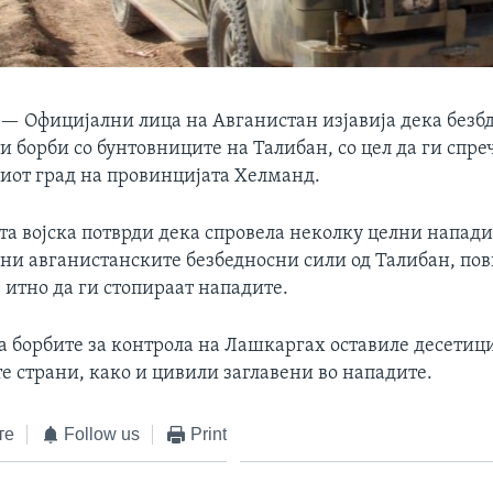
 —
Официјални лица на Авганистан изјавија дека безб
 борби со бунтовниците на Талибан, со цел да ги спреч
ниот град на провинцијата Хелманд.
а војска потврди дека спровела неколку целни напади
ани авганистанските безбедносни сили од Талибан, по
 итно да ги стопираат нападите.
ка борбите за контрола на Лашкаргах оставиле десетиц
е страни, како и цивили заглавени во нападите.
те
Follow us
Print