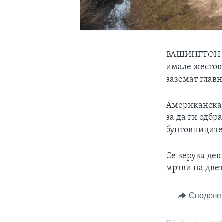
ВАШИНГТОН
имале жестоки
заземат глав
Американскат
за да ги одбр
бунтовниците
Се верува де
мртви на двет
Споделе