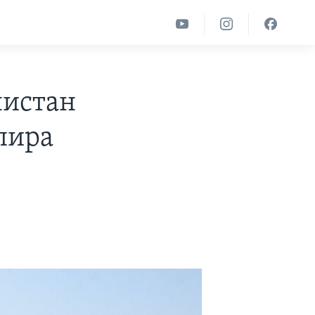
нистан
пира