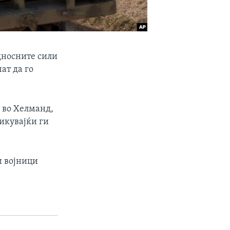
дносните сили
ат да го
 во Хелманд,
викувајќи ги
и војници