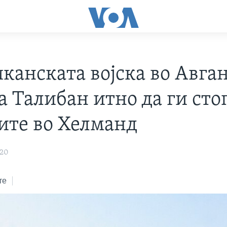
канската војска во Авга
а Талибан итно да ги сто
ите во Хелманд
020
те