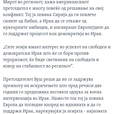
Мирот во регионот, кажа американскиот
претседател е многу повеќе од решавање на овој
конфликт. Тој ја повика Сирија да ги повлече
силите од Либан, а Иран да се откаже од
нукеарните амбиции, и апелираше Европејците да
го поддржат процесот кон демократија во Ирак.
„Сите земји имаат интерес во успехот на слободен и
демократски Ирак што ќе се бори против
тероризмот, ќе биде светилник на слободата и
извор на стабилност во регионот“.
Претседателот Буш реши да не се задржува
премногу на искричењето што пред речиси две
години го предизвика неговата одлука за воена
интервенција во Ирак. Наместо тоа тој ја повика
Европа да погледне напред во иднината и да го
поддржи Ирак, нарекувајќи ја земјата - најновата