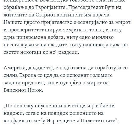
Концерт Нобл. Белата куќа говорот го означи како
ИНТЕРВЈУА
обраќање до Европјаните. Претседателот Буш на
Јазици
жителите на Стариот континент им порача -
Нашето цврсто пријателство е есенцијално за мирот
и просперитетот ширум земјината топка, и ниту
една привремена дебата, ниту едно минливо
несогласување на владите, ниту пак некоја сила на
светот некогаш ќе не` раздели.
Америка, додаде тој, е подготвена да соработува со
силна Европа со цел да се исполнат големите
задачи пред нив, започнувајќи со мирот на
Блискиот Исток.
„По неколку неуспешни почетоци и разбиени
надежи, сега е на повидок решението на
конфликтот меѓу Израелците и Палестинците“.