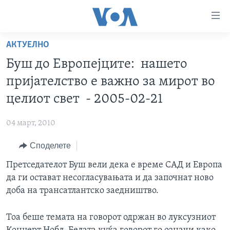
Линкови
за
пристапност
АКТУЕЛНО
ДОМА
Премини
Буш до Европејците: нашето
на
РУБРИКИ
пријателство е важно за мирот во
главната
ФОТОГАЛЕРИИ
САД
содржина
целиот свет - 2005-02-21
Премини
ДОКУМЕНТАРЦИ
МАКЕДОНИЈА
до
04 март, 2010
АРХИВИРАНА ПРОГРАМА
СВЕТ
страната
Споделете
ЗА НАС
за
ЕКОНОМИЈА
NEWSFLASH - АРХИВА
навигација
Претседателот Буш вели дека е време САД и Европа
ПОЛИТИКА
ВЕСТИ ОД САД ВО МИНУТА - АРХИВА
Пребарувај
Learning English
да ги остават несогласувањата и да започнат ново
ЗДРАВЈЕ
ИЗБОРИ ВО САД 2020 - АРХИВА
доба на трансатлантско заедништво.
НАКУСО...
НАУКА
Тоа беше темата на говорот одржан во луксузниот
УМЕТНОСТ И ЗАБАВА