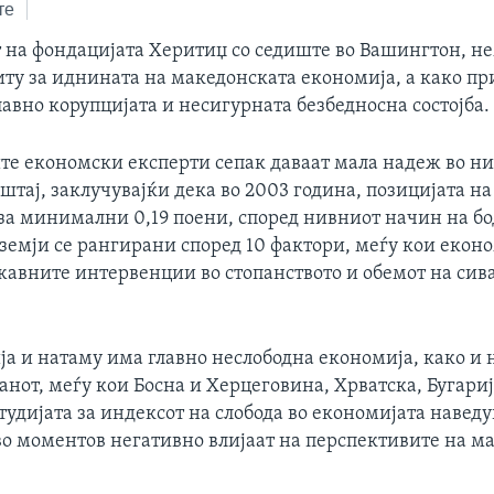
те
т на фондацијата Херитиџ со седиште во Вашингтон, н
ту за иднината на македонската економија, а како пр
лавно корупцијата и несигурната безбедносна состојба.
е економски експерти сепак даваат мала надеж во н
штај, заклучувајќи дека во 2003 година, позицијата н
 за минимални 0,19 поени, според нивниот начин на б
 земји се рангирани според 10 фактори, меѓу кои екон
жавните интервенции во стопанството и обемот на сив
ја и натаму има главно неслободна економија, како и 
анот, меѓу кои Босна и Херцеговина, Хрватска, Бугариј
тудијата за индексот на слобода во економијата навед
во моментов негативно влијаат на перспективите на м