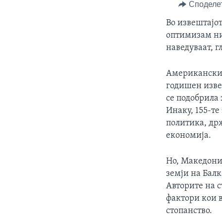
ИНТЕРВЈУА
Споделе
Во извештајо
оптимизам ни
наведуваат, г
Американскит
годишен изве
се подобрила
Инаку, 155-те
политика, др
економија.
Но, Македони
земји на Балк
Авторите на с
фактори кои 
стопанство.