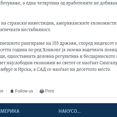
ботување, а една четвртина од вработените не добиваа
к на странски инвестиции, американските економисти
литичката нестабилност.
динешното рангирање на 155 држави, според индексот 
сетта година по ред Хонконг ја зазема водечката позиц
ци, едноставната деловна регулатива и бесцаринското
ет најслободни економии во светот се наоѓаат Сингапу
мбург и Ирска, а САД се наоѓаат на десеттото место.
те
Follow us
Print
 АМЕРИКА
НАКУСО...