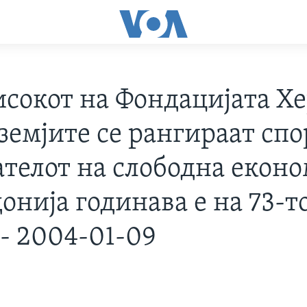
исокот на Фондацијата Х
 земјите се рангираат сп
ателот на слободна еконо
онија годинава е на 73-т
 - 2004-01-09