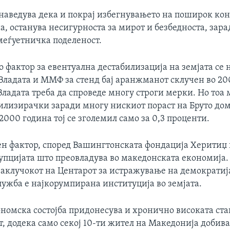
 наведува дека и покрај избегнувањето на поширок ко
а, останува несигурноста за мирот и безбедноста, зар
меѓуетничка поделеност.
о фактор за евентуална дестабилизација на земјата се 
 Владата и ММФ за стенд бај аранжманот склучен во 20
Владата треба да спроведе многу строги мерки. Но тоа
билизирачки заради многу нискиот пораст на Бруто д
 2000 година тој се зголемил само за 0,3 проценти.
ен фактор, според Вашингтонската фондација Херитиџ 
упцијата што преовладува во македонската економија.
заклучокот на Центарот за истражување на демократија
лужба е најкорумпирана институција во земјата.
ономска состојба придонесува и хронично високата ста
, додека само секој 10-ти жител на Македонија добива