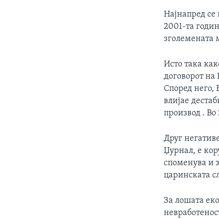
Најнапред се
2001-та годин
зголемената 
Исто така как
договорот на
Според него, 
влијае деста
производ . Во
Друг негатив
Џурнал, е кор
споменува и 
царинската с
За лошата ек
невработеност