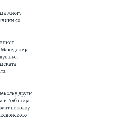
ема многу
ичини се
ивниот
а Македонија
одување.
омската
ата
неколку други
а и Албанија.
уваат неколку
акедонското