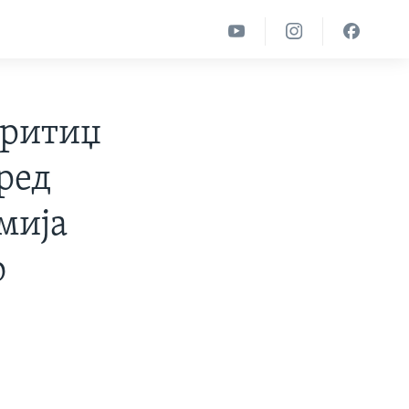
еритиџ
оред
мија
о