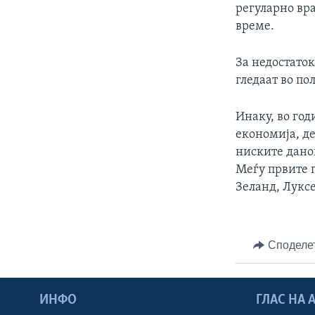
регуларно вра
време.
За недостато
гледаат во по
Инаку, во го
економија, де
ниските дано
Меѓу првите п
Зеланд, Луксе
Споделе
ИНФО
ГЛАС НА