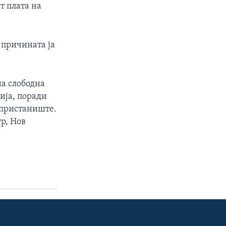
т плата на
 причината ја
на слободна
ија, поради
 пристаниште.
р, Нов