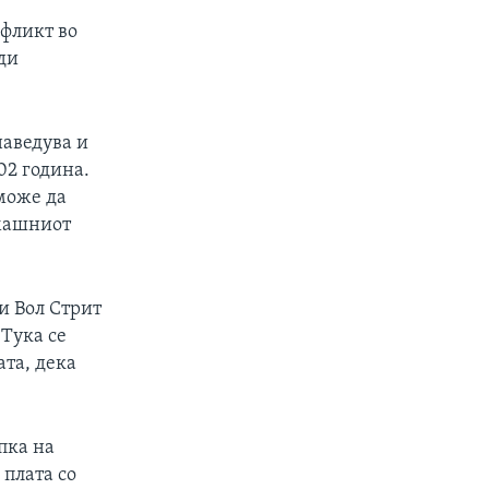
нфликт во
ади
наведува и
02 година.
 може да
омашниот
и Вол Стрит
 Тука се
та, дека
пка на
 плата со