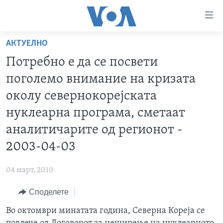
Линкови
за
пристапност
АКТУЕЛНО
ДОМА
Премини
Потребно е да се посвети
на
РУБРИКИ
поголемо внимание на кризата
главната
ФОТОГАЛЕРИИ
САД
содржина
околу севернокорејската
Премини
ДОКУМЕНТАРЦИ
МАКЕДОНИЈА
нуклеарна програма, сметаат
до
АРХИВИРАНА ПРОГРАМА
СВЕТ
аналитичарите од регионот -
страната
ЗА НАС
за
ЕКОНОМИЈА
NEWSFLASH - АРХИВА
2003-04-03
навигација
ПОЛИТИКА
ВЕСТИ ОД САД ВО МИНУТА - АРХИВА
Пребарувај
Learning English
04 март, 2010
ЗДРАВЈЕ
ИЗБОРИ ВО САД 2020 - АРХИВА
Споделете
НАКУСО...
НАУКА
Во октомври минатата година, Северна Кореја се
УМЕТНОСТ И ЗАБАВА