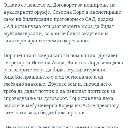
Откако се повлече од Договорот за неширење на
нуклеарното оружје, Северна Кореја инсистираше
само на билатерални преговори со САД, додека
САД истакнуваа оти разговорите мора да бидат
мултилатерални, во кои ќе бидат вклучени и
заинтересираните земји од регионот.
Поранешниот американски помошник -државен
секретар за Источна Азија, Винстон Лорд вели дека
разговорите мора да бидат мултилатерални,
бидејќи прашањето е и од регионално и од
глобално значење. Другите земји, според него,
треба да дадат поттик и да извршат притисок за
спроведување на договорот. Тој истакнува дека
односите меѓу Северна Кореја и САД се премногу
затегнати за да бидат билатерални.
„Не можам да поверувам дека севернокорејската