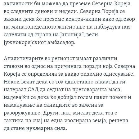
активности би можела да преземе Северна Кореја
во следните денови и недели. Северна Кореја се
закани дека ќе преземе контра-акции како одговор
на минатонеделното лансирање на набљудувачки
сателити од страна на Јапонија“, вели
јужнокорејскиот амбасадор.
Аналитичарите во регионот имаат различни
ставови во однос на причината поради која Северна
Кореја се определила за вакво ризично однесување.
Некои велат дека со тоа едноставно сакаат да ги
натераат САД да седнат на преговарачка маса,
надевајќи се дека ќе добијат голем пакет помош и
намалување на санкциите во замена за
разоружување. Други, пак, мислат дека тоа е
тактика на очај на една изолирана земја, решена
да стане нуклеарна сила.