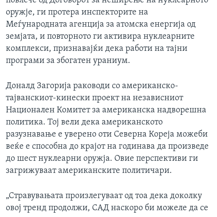
повлече од Договорот за неширење на нуклеарното
ИНТЕРВЈУА
оружје, ги протера инспекторите на
Јазици
Меѓународната агенција за атомска енергија од
земјата, и повторното ги активира нуклеарните
комплекси, признавајќи дека работи на тајни
програми за збогатен ураниум.
Доналд Загорија раководи со американско-
тајванскиот-кинески проект на независниот
Национален Комитет за американска надворешна
политика. Тој вели дека американското
разузнавање е уверено оти Северна Кореја можеби
веќе е способна до крајот на годинава да произведе
до шест нуклеарни оружја. Овие перспективи ги
загрижуваат американските политичари.
„Стравувањата произлегуваат од тоа дека доколку
овој тренд продолжи, САД наскоро би можеле да се