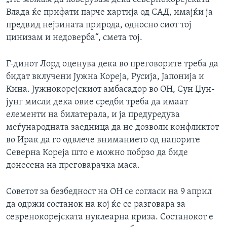
Влада ќе прифати парче хартија од САД, имајќи ја
предвид нејзината природа, односно сиот тој
цинизам и недоверба“, смета тој.
Г-динот Лорд оценува дека во преговорите треба да
бидат вклучени Јужна Кореја, Русија, Јапонија и
Кина. Јужнокорејскиот амбасадор во ОН, Сун Џун-
јунг мисли дека овие средби треба да имаат
елементи на билатерала, и ја предуредува
меѓународната заедница да не дозволи конфликтот
во Ирак да го одвлече вниманието од напорите
Северна Кореја што е можно побрзо да биде
донесена на преговарачка маса.
Советот за безбедност на ОН се согласи на 9 април
да одржи состанок на кој ќе се разговара за
севренокорејската нуклеарна криза. Состанокот е