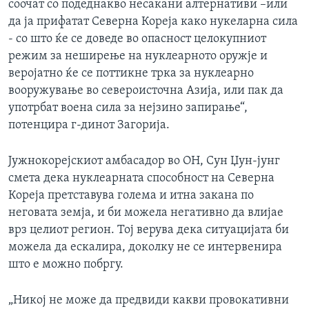
соочат со подеднакво несакани алтернативи –или
да ја прифатат Северна Кореја како нукеларна сила
- со што ќе се доведе во опасност целокупниот
режим за неширење на нуклеарното оружје и
веројатно ќе се поттикне трка за нуклеарно
вооружување во североисточна Азија, или пак да
употрбат воена сила за нејзино запирање“,
потенцира г-динот Загорија.
Јужнокорејскиот амбасадор во ОН, Сун Џун-јунг
смета дека нуклеарната способност на Северна
Кореја претставува голема и итна закана по
неговата земја, и би можела негативно да влијае
врз целиот регион. Тој верува дека ситуацијата би
можела да ескалира, доколку не се интервенира
што е можно побргу.
„Никој не може да предвиди какви провокативни