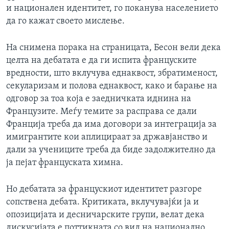
и национален идентитет, го поканува населението
да го кажат своето мислење.
На снимена порака на страницата, Бесон вели дека
целта на дебатата е да ги испита француските
вредности, што вклучува еднаквост, збратименост,
секуларизам и полова еднаквост, како и барање на
одговор за тоа која е заедничката иднина на
Французите. Меѓу темите за расправа се дали
Франција треба да има договори за интеграција за
имигрантите кои аплицираат за државјанство и
дали за учениците треба да биде задолжително да
ја пејат француската химна.
Но дебатата за францускиот идентитет разгоре
сопствена дебата. Критиката, вклучувајќи ја и
опозицијата и десничарските групи, велат дека
дискусијата е поттикната со вид на национално