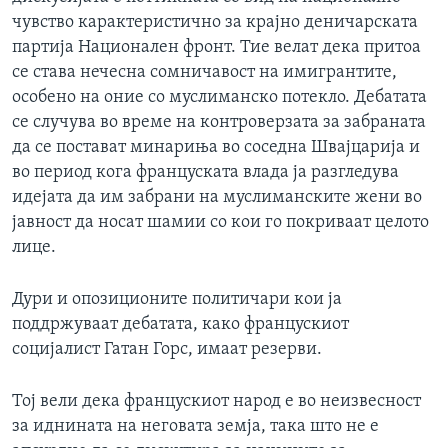
чувство карактеристично за крајно деничарската
партија Национален фронт. Тие велат дека притоа
се става нечесна сомничавост на имигрантите,
особено на оние со муслиманско потекло. Дебатата
се случува во време на контроверзата за забраната
да се постават минариња во соседна Швајцарија и
во период кога француската влада ја разгледува
идејата да им забрани на муслиманските жени во
јавност да носат шамии со кои го покриваат целото
лице.
Дури и опозиционите политичари кои ја
поддржуваат дебатата, како францускиот
социјалист Гатан Горс, имаат резерви.
Тој вели дека францускиот народ е во неизвесност
за иднината на неговата земја, така што не е