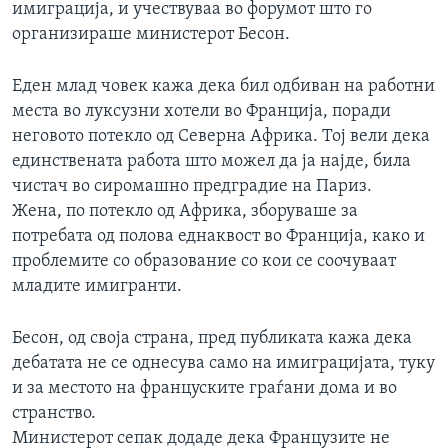
имиграција, и учествуваа во форумот што го
организираше министерот Бесон.
Еден млад човек кажа дека бил одбиван на работни
места во луксузни хотели во Франција, поради
неговото потекло од Северна Африка. Тој вели дека
единствената работа што можел да ја најде, била
чистач во сиромашно предградие на Париз.
Жена, по потекло од Африка, зборуваше за
потребата од полова еднаквост во Франција, како и
проблемите со образование со кои се соочуваат
младите имигранти.
Бесон, од своја страна, пред публиката кажа дека
дебатата не се однесува само на имиграцијата, туку
и за местото на француските граѓани дома и во
странство.
Министерот сепак додаде дека Французите не