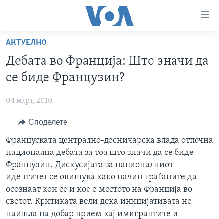
Линкови
за
пристапност
АКТУЕЛНО
ДОМА
Премини
Дебата во Франција: Што значи да
на
РУБРИКИ
се биде Французин?
главната
ФОТОГАЛЕРИИ
САД
содржина
04 март, 2010
Премини
ДОКУМЕНТАРЦИ
МАКЕДОНИЈА
до
Споделете
АРХИВИРАНА ПРОГРАМА
СВЕТ
страната
ЗА НАС
Француската централно-десничарска влада отпочна
за
ЕКОНОМИЈА
NEWSFLASH - АРХИВА
национална дебата за тоа што значи да се биде
навигација
ПОЛИТИКА
ВЕСТИ ОД САД ВО МИНУТА - АРХИВА
Французин. Дискусијата за националниот
Пребарувај
Learning English
ЗДРАВЈЕ
ИЗБОРИ ВО САД 2020 - АРХИВА
идентитет се опишува како начин граѓаните да
осознаат кои се и кое е местото на Франција во
НАКУСО...
НАУКА
светот. Критиката вели дека иницијативата не
УМЕТНОСТ И ЗАБАВА
наишла на добар прием кај имигрантите и