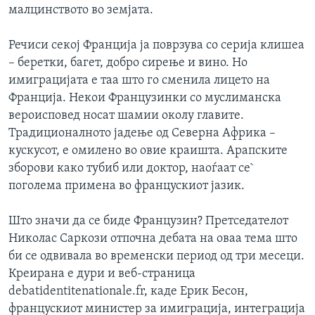
малцинството во земјата.
ИНТЕРВЈУА
Јазици
Речиси секој Франција ја поврзува со серија клишеа
– беретки, багет, добро сирење и вино. Но
имиграцијата е таа што го сменила лицето на
Франција. Некои Французинки со муслиманска
вероисповед носат шамии околу главите.
Традиционалното јадење од Северна Африка –
кускусот, е омилено во овие краишта. Арапските
зборови како тубиб или доктор, наоѓаат се`
поголема примена во францускиот јазик.
Што значи да се биде Французин? Претседателот
Николас Саркози отпочна дебата на оваа тема што
би се одвивала во временски период од три месеци.
Креирана е дури и веб-страница
debatidentitenationale.fr, каде Ерик Бесон,
францускиот министер за имиграција, интеграција