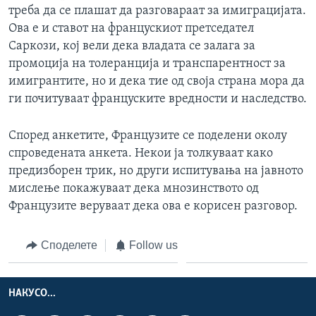
треба да се плашат да разговараат за имиграцијата.
Ова е и ставот на францускиот претседател
Саркози, кој вели дека владата се залага за
промоција на толеранција и транспарентност за
имигрантите, но и дека тие од своја страна мора да
ги почитуваат француските вредности и наследство.
Според анкетите, Французите се поделени околу
спроведената анкета. Некои ја толкуваат како
предизборен трик, но други испитувања на јавното
мислење покажуваат дека мнозинството од
Французите веруваат дека ова е корисен разговор.
Споделете
Follow us
НАКУСО...