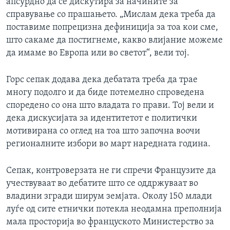
апсурдно да се дискутира за начините за
справување со прашањето. „Мислам дека треба да
поставиме попрецизна дефиниција за тоа кои сме,
што сакаме да постигнеме, какво влијание можеме
да имаме во Европа или во светот“, вели тој.
Горс сепак додава дека дебатата треба да трае
многу подолго и да биде потемелно спроведена
споредено со она што владата го прави. Тој вели и
дека дискусијата за идентитетот е политички
мотивирана со оглед на тоа што започна воочи
регионалните избори во март наредната година.
Сепак, контроверзата не ги спречи Французите да
учествуваат во дебатите што се оддржуваат во
владини згради ширум земјата. Околу 150 млади
луѓе од сите етнички потекла неодамна преполнија
мала просторија во француското Министерство за