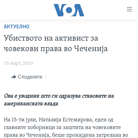
Линкови
за
пристапност
АКТУЕЛНО
ДОМА
Премини
Убиството на активист за
на
РУБРИКИ
човекови права во Чеченија
главната
ФОТОГАЛЕРИИ
САД
содржина
05 март, 2010
Премини
ДОКУМЕНТАРЦИ
МАКЕДОНИЈА
до
Споделете
АРХИВИРАНА ПРОГРАМА
СВЕТ
страната
ЗА НАС
за
ЕКОНОМИЈА
NEWSFLASH - АРХИВА
Ова е уводник што ги одразува ставовите на
навигација
ПОЛИТИКА
ВЕСТИ ОД САД ВО МИНУТА - АРХИВА
американската влада
Пребарувај
Learning English
ЗДРАВЈЕ
ИЗБОРИ ВО САД 2020 - АРХИВА
На 15-ти јули, Наталија Естемирова, еден од
НАКУСО...
НАУКА
главните поборници за заштита на човековите
УМЕТНОСТ И ЗАБАВА
права во Чеченија, беше пронајдена затрелана во