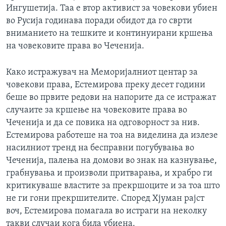
Ингушетија. Таа е втор активист за човекови убиен
ИНТЕРВЈУА
Јазици
во Русија годинава поради обидот да го сврти
вниманието на тешките и континуирани кршења
на човековите права во Чеченија.
Како истражувач на Меморијалниот центар за
човекови права, Естемирова преку десет години
беше во првите редови на напорите да се истражат
случаите за кршење на човековите права во
Чеченија и да се повика на одговорност за нив.
Естемирова работеше на тоа на виделина да излезе
насилниот тренд на бесправни погубувања во
Чеченија, палења на домови во знак на казнување,
грабнувања и произволи притварања, и храбро ги
критикуваше властите за прекршоците и за тоа што
не ги гони прекршителите. Според Хјуман рајст
воч, Естемирова помагала во истраги на неколку
такви случаи кога била убиена.