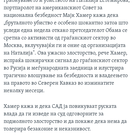
грабнувањето и убиството на Наталија Естемирова,
портпаролот на американскиот Совет за
национална безбедност Мајк Хамер кажа дека
„бруталното убиство е особено шокантно затоа што
уследи една недела откако претседателот Обама се
сретна со активисти од граѓанскиот сектор во
Москва, вклучувајќи ги и оние од организацијата
на Наталија". Ова ужасно злосторство, рече Хамер,
испраќа шокирачки сигнал до граѓанскиот сектор
во Русија и меѓународната заедница и илустрира
трагично влошување на безбедноста и владеењето
на правото во Северен Кавказ во изминатите
неколку месеци.
Хамер кажа и дека САД ја повикуваат руската
влада да ги изведе на суд одговорните за
подмолното злосторство и да покаже дека нема да
толерира безаконие и неказнивост.