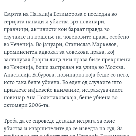
Смртта на Наталија Естиморова е последна во
серијата напади и убиства врз новинари,
правници, активисти кои бараат правда во
случаите на кршење на човековите права, особено
во Чеченија. Во јануари, Станислав Маркелов,
проминентен адвокат за човекови права, кој
застапувал бројни лица чии права биле прекршени
во Чеченија, беше застрелан на улица во Москва.
Анастасија Бабурова, новинарка која беше со него,
исто така беше убиена. Во еден од случаите што
привлече најповеќе внимание, истражувачкиот
новинар Ана Политиковскаја, беше убиена во
октомври 2006-та.
Треба да се спроведе детална истрага за овие
убиства и извршителите да се изведта на суд. За