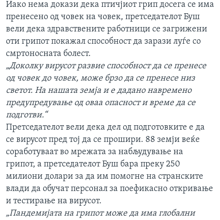
Иако нема докази дека птичјиот грип досега се има
пренесено од човек на човек, претседателот Буш
вели дека здравствените работници се загрижени
оти грипот покажал способност да зарази луѓе со
смртоносната болест.
„Доколку вирусот развие способност да се пренесе
од човек до човек, може брзо да се пренесе низ
светот. На нашата земја и е дадано навремено
предупредување од оваа опасност и време да се
подготви.“
Претседателот вели дека дел од подготовките е да
се вирусот пред тој да се прошири. 88 земји веќе
соработуваат во мрежата за набљудување на
грипот, а претседателот Буш бара преку 250
милиони долари за да им помогне на странските
влади да обучат персонал за поефикасно откривање
и тестирање на вирусот.
„Пандемијата на грипот може да има глобални