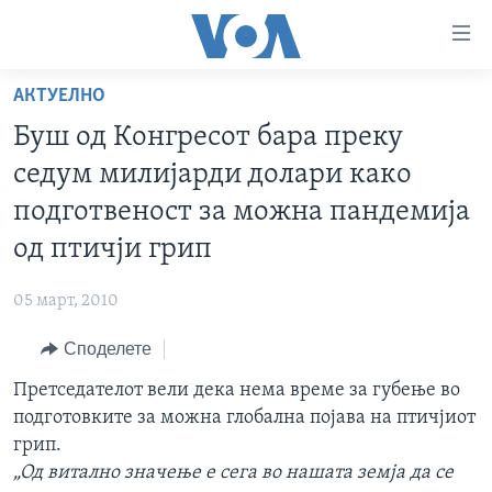
Линкови
за
пристапност
АКТУЕЛНО
ДОМА
Премини
Буш од Конгресот бара преку
на
РУБРИКИ
седум милијарди долари како
главната
ФОТОГАЛЕРИИ
САД
содржина
подготвеност за можна пандемија
Премини
ДОКУМЕНТАРЦИ
МАКЕДОНИЈА
од птичји грип
до
АРХИВИРАНА ПРОГРАМА
СВЕТ
страната
05 март, 2010
ЗА НАС
за
ЕКОНОМИЈА
NEWSFLASH - АРХИВА
навигација
Споделете
ПОЛИТИКА
ВЕСТИ ОД САД ВО МИНУТА - АРХИВА
Пребарувај
Learning English
Претседателот вели дека нема време за губење во
ЗДРАВЈЕ
ИЗБОРИ ВО САД 2020 - АРХИВА
подготовките за можна глобална појава на птичјиот
НАКУСО...
НАУКА
грип.
„Од витално значење е сега во нашата земја да се
УМЕТНОСТ И ЗАБАВА