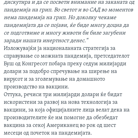
дискутира и да се посвети внимание на заканата од
ИНТЕРВЈУА
пандемија на грип. Во светот и во САД во моментов
Јазици
нема пандемија на грип. Но доколку чекаме
пандемијата да се појави, ќе биде многу доцна да
се подготвиме и многу животи би биле загубени
заради нашата инертност денес.“
Изложувајќи ја националаната стратегија за
справување со можната пандемија, претседателот
Буш од Конгресот побара преку седум милијарди
долари за подобро спречување на ширење на
вирусот и за зголемување на домашното
производство на вакцини.
Оттука, речиси три милијарди долари ќе бидат
искористени за развој на нова технологија за
вакцини, за која официјалните лица велат дека на
производителите ќе им помогне да обезбедат
вакцина за секој Американец во рок од шест
месеци од почеток на пандемијата.