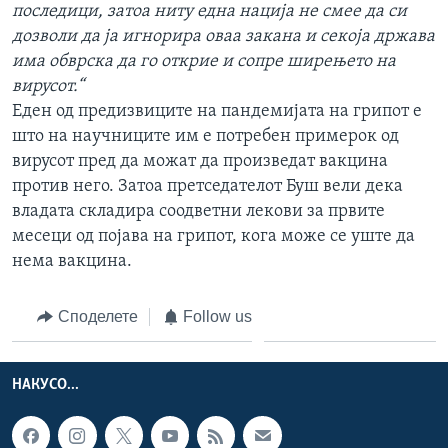
последици, затоа ниту една нација не смее да си
дозволи да ја игнорира оваа закана и секоја држава
има обврска да го открие и сопре ширењето на
вирусот.“
Еден од предизвиците на пандемијата на грипот е
што на научниците им е потребен примерок од
вирусот пред да можат да произведат вакцина
против него. Затоа претседателот Буш вели дека
владата складира соодветни лекови за првите
месеци од појава на грипот, кога може се уште да
нема вакцина.
Споделете
Follow us
НАКУСО...