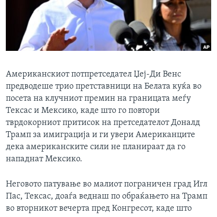
ИНТЕРВЈУА
Јазици
Американскиот потпретседател Џеј-Ди Венс
предводеше трио претставници на Белата куќа во
посета на клучниот премин на границата меѓу
Тексас и Мексико, каде што го повтори
тврдокорниот притисок на претседателот Доналд
Трамп за имиграција и ги увери Американците
дека американските сили не планираат да го
нападнат Мексико.
Неговото патување во малиот пограничен град Игл
Пас, Тексас, доаѓа веднаш по обраќањето на Трамп
во вторникот вечерта пред Конгресот, каде што