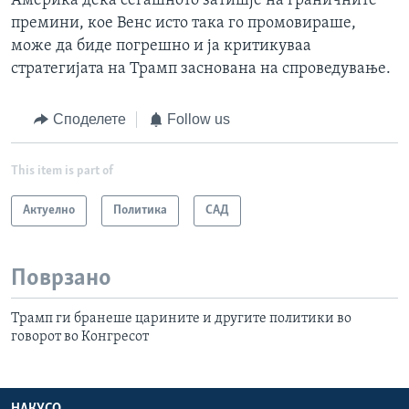
Америка дека сегашното затишје на граничните
премини, кое Венс исто така го промовираше,
може да биде погрешно и ја критикуваа
стратегијата на Трамп заснована на спроведување.
Споделете
Follow us
This item is part of
Актуелно
Политика
САД
Поврзано
Трамп ги бранеше царините и другите политики во
говорот во Конгресот