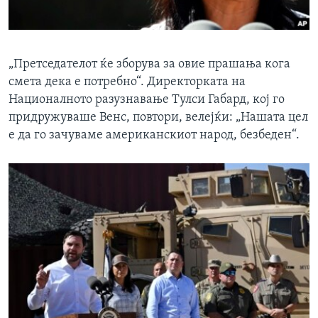
„Претседателот ќе зборува за овие прашања кога
смета дека е потребно“. Директорката на
Националното разузнавање Тулси Габард, кој го
придружуваше Венс, повтори, велејќи: „Нашата цел
е да го зачуваме американскиот народ, безбеден“.