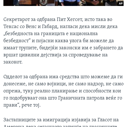
Секретарот за одбрана Пит Хегсет, исто така во
Тексас со Венс и Габард, нагласи дека мисли дека
„безбедноста на границата е национална
безбедност“ и појасни каква улога би можеле да
имаат трупите, бидејќи законски им е забрането да
вршат цивилни дејствија за спроведување на
законот.
Одделот за одбрана има средства што можеме да ги
донесеме, не само војници, не само надзор, не само
опрема, туку реално планирање и способности кои
го подобруваат она што Граничната патрола веќе го
прави“, рече тој.
Застапниците за имиграција изјавија за Гласот на