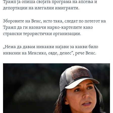
Трамп ја опиша својата програма на апсења и
депортации на илегални имигранти.
Зборовите на Венс, исто така, следат по потегот на
Трамп да ги назначи нарко-картелите како
странски терористички организации.
„Нема да давам никакви најави за какви било
инвазии на Мексико, овде, денес“, рече Венс.