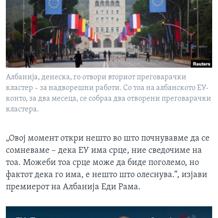
ИНТЕРВЈУА
Јазици
Албанија, денеска, го отвори вториот преговарачки
кластер – за надворешни работи. Со тоа на албанското ЕУ-
конто, за два месеца, се собраа два отворени преговарачки
кластера.
„Овој момент откри нешто во што почнувавме да се
сомневаме – дека ЕУ има срце, ние сведочиме на
тоа. Можеби тоа срце може да биде поголемо, но
фактот дека го има, е нешто што олеснува.“, изјави
премиерот на Албанија Еди Рама.