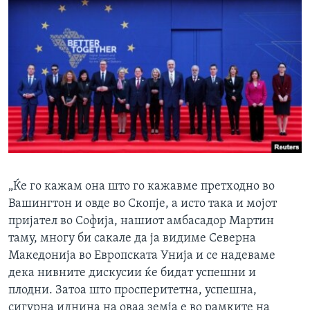
„Ќе го кажам она што го кажавме претходно во
Вашингтон и овде во Скопје, а исто така и мојот
пријател во Софија, нашиот амбасадор Мартин
таму, многу би сакале да ја видиме Северна
Македонија во Европската Унија и се надеваме
дека нивните дискусии ќе бидат успешни и
плодни. Затоа што просперитетна, успешна,
сигурна иднина на оваа земја е во рамките на