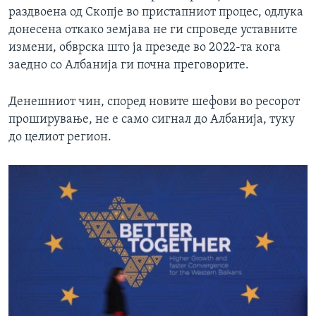
раздвоена од Скопје во пристапниот процес, одлука
донесена откако земјава не ги спроведе уставните
измени, обврска што ја презеде во 2022-та кога
заедно со Албанија ги почна преговорите.
Денешниот чин, според новите шефови во ресорот
проширување, не е само сигнал до Албанија, туку
до целиот регион.