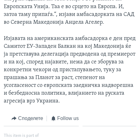
Европската Унија. Таа е во срцето на Европа. И,
затоа таму припаѓа.“, изјави амбасадорката на САД
во Северна Македонија Анџела Агелер.
Изјавата на американската амбасадорка е ден пред
Самитот ЕУ-Западен Балкан на кој Македонија ќе
ја претставува делегација предводена од премиерот
и на кој, според најавите, нема да се зборува за
конкретни чекори од пристапувањето, туку за
прашања за Планот за раст, степенот на
усогласеност со европската заедничка надворешна
и безбедносна политика, влијанието на руската
агресија врз Украина.
Споделете
Follow us
This item is part of