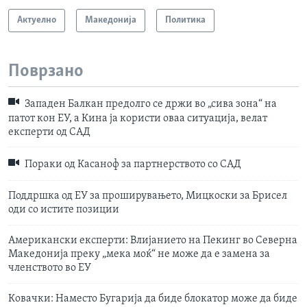
Актуелно
Македонија
Политика
Поврзано
Западен Балкан предолго се држи во „сива зона“ на
патот кон ЕУ, а Кина ја користи оваа ситуација, велат
експерти од САД
Пораки од Касаноф за партнерството со САД
Поддршка од ЕУ за проширувањето, Мицкоски за Брисел
оди со истите позиции
Американски експерти: Влијанието на Пекинг во Северна
Македонија преку „мека моќ“ не може да е замена за
членството во ЕУ
Ковачки: Наместо Бугарија да биде блокатор може да биде