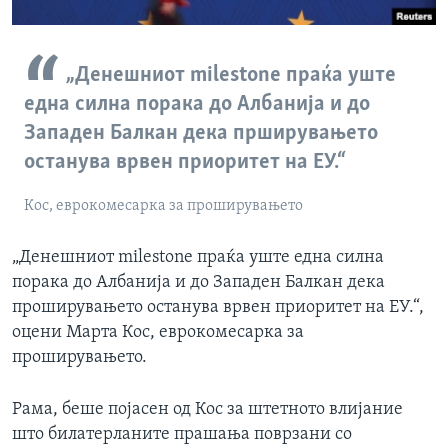
„Денешниот milestone праќа уште
една силна порака до Албанија и до
Западен Балкан дека прширувањето
останува врвен приоритет на ЕУ.“
Кос, еврокомесарка за проширувањето
„Денешниот milestone праќа уште една силна
порака до Албанија и до Западен Балкан дека
проширувањето останува врвен приоритет на ЕУ.“,
оцени Марта Кос, еврокомесарка за
проширувањето.
Рама, беше појасен од Кос за штетното влијание
што билатерланите прашања поврзани со