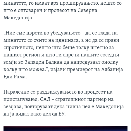
минатото, го имаат врз проширувањето, нешто со
што е оптоварен и процесот на Северна
Македонија.
„Ние сме цврсти во убедувањето – да се гледа на
минатото со очите на иднината, а не да се прави
спротивното, нешто што беше толку штетно за
нашиот регион и што ги спречи нашите соседни
земји во Западен Балкан да напредуваат онолку
колку што можеа.“, изјави премиерот на Албанија
Еди Рама.
Паралелно со раздвижувањето во процесот на
пристапување, САД – стратешкиот партнер на
земјава, повторуваат дека нивна цел е Македонија
да ја видат како дел од ЕУ.