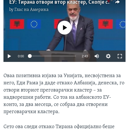
ЕУ: Тирана отвори втор кластер, Скопје се уште чека
by
Глас на Америка
No media source currently available
0:00
2:43
Оваа позитивна изјава за Унијата, несвојствена за
него, Еди Рама ја даде откако Албанија, денеска, го
отвори вториот преговарачки кластер – за
надворешни работи. Со тоа на албанското ЕУ-
конто, за два месеца, се собраа два отворени
преговарачки кластера.
Сето ова следи откако Тирана официјално беше