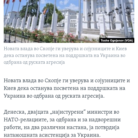
ИНТЕРВЈУА
Јазици
Новата влада во Скопје ги уверува и сојузниците и Киев
дека останува посветена на поддршката на Украина во
одбрана од руската агресија
Новата влада во Скопје ги уверува и сојузниците и
Киев дека останува посветена на поддршката на
Украина во одбрана од руската агресија.
Денеска, двајцата „најистурени“ министри во
НАТО-релациите, за одбрана и за надворешни
работи, на два различни настана, ја потврдија
натамошната асистенција за Украина.