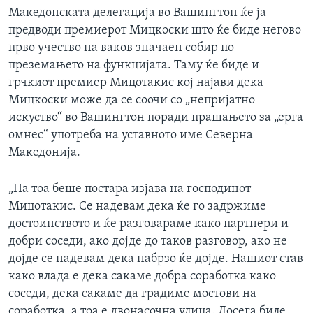
Македонската делегација во Вашингтон ќе ја
предводи премиерот Мицкоски што ќе биде негово
прво учество на ваков значаен собир по
преземањето на функцијата. Таму ќе биде и
грчкиот премиер Мицотакис кој најави дека
Мицкоски може да се соочи со „непријатно
искуство“ во Вашингтон поради прашањето за „ерга
омнес“ употреба на уставното име Северна
Македонија.
„Па тоа беше постара изјава на господинот
Мицотакис. Се надевам дека ќе го задржиме
достоинството и ќе разговараме како партнери и
добри соседи, ако дојде до таков разговор, ако не
дојде се надевам дека набрзо ќе дојде. Нашиот став
како влада е дека сакаме добра соработка како
соседи, дека сакаме да градиме мостови на
соработка, а тоа е двонасочна улица. Досега биле