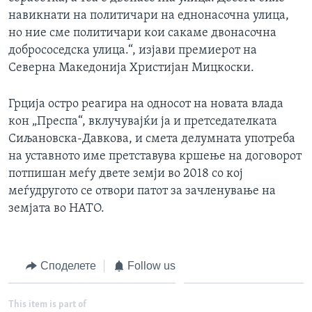
навикнати на политичари на еднонасочна улица,
но ние сме политичари кои сакаме двонасочна
добрососедска улица.“, изјави премиерот на
Северна Македонија Христијан Мицкоски.
Грција остро реагира на односот на новата влада
кон „Преспа“, вклучувајќи ја и претседателката
Сиљановска-Давкова, и смета делумната употреба
на уставното име претставува кршење на договорот
потпишан меѓу двете земји во 2018 со кој
меѓудругото се отвори патот за зачленување на
земјата во НАТО.
Споделете
Follow us
This item is part of