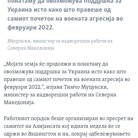
понатаму да овозможува поддршка за
Украина исто како што правеше од
самиот почеток на воената агресија во
февруари 2022.
Муцунски, министер за надворешни работи на
Северна Македонија
„Мојата земја ќе продолжи и понатаму да
овозможува поддршка за Украина исто како што
правеше од самиот почеток на воената агресија во
февруари 2022.“, изјави Тимчо Муцунски,
министер за надворешни работи на Северна
Македонија.
Работниот појадок беше организиран во пресрет на
самитот на Алијансата кој идната недела ќе се
одржи во Вашингтон и на, покрај одбележувањето