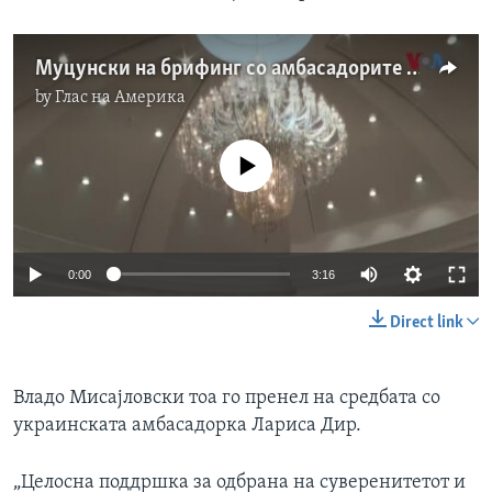
Муцунски на брифинг со амбасадорите на земјите од НАТО во Скопје
by
Глас на Америка
No media source currently available
0:00
3:16
Direct link
Владо Мисајловски тоа го пренел на средбата со
украинската амбасадорка Лариса Дир.
„Целосна поддршка за одбрана на суверенитетот и