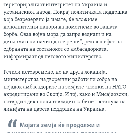
територијалниот интегритет на Украина и
украинскиот народ. Покрај политичката поддршка
која безрезервно ја имате, ќе вложиме
дополнителни напори да помогнеме во вашата
борба. Оваа војна мора да запре веднаш и на
дипломатски начин да се реши“, рекол шефот на
одбраната на состанокот со амбасадорката,
информираат од неговото министерство.
Речиси истовремено, но на друга локација,
министерот за надворешни работи ги собра на
појадок амбасадорите на земјите-членки на НАТО
акредитирани во Скопје. И тој, како и Мисајловски,
потврдил дека новиот владин кабинет останува на
линијата на цврста поддршка на Украина.
Мојата земја ќе продолжи и