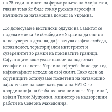
на 75-годишнината од формирањето на Алијансата,
главна тема ќе биде токму руската агресија и
начините за натамошна помош за Украина.
„Со донесување вистински одлуки на Самитот се
надеваме дека ќе обезбедиме Украина да опстои
како суверена држава, да ја зачува својата слобода,
независност, територијален интегритет и
суверенитет во рамки на признатите граници.
Сојузниците вложуваат напори да подготват
сеопфатен пакет за Украина кој треба биде еден од
најзначајните исходи од овој самит. Како еден од
сојузниците остануваме посветени на натамошно
зајакнување на водечката улога на НАТО во
координација на безбдносната помош за Украина.“,
изјави Тимчо Муцунски, министер за надворешни
работи на Северна Македонија.