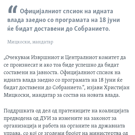
Официјалниот спсиок на идната
влада заедно со програмата на 18 јуни
ќе бидат доставени до Собранието.
Мицкоски, мандатар
„Очекувам Извршниот и Централниот комитет да
се произнесат и ако тоа биде успешно да бидат
составени на јавноста. Официјалниот спсиок на
идната влада заедно со програмата на 18 јуни ќе
бидат доставени до Собранието.“, изјави Христијан
Мицкоски, мандатар за состав на новата влада.
Поддршката од дел од пратениците на коалицијата
предводена од ДУИ за измените на законот за
организација и работа на органите на државната
управа, со кој се зголеми бројот на министертва од