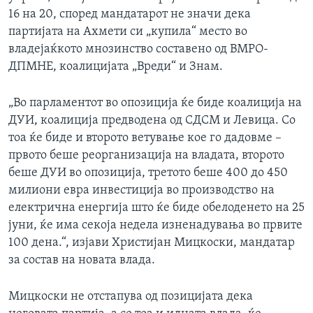
16 на 20, според мандатарот не значи дека
партијата на Ахмети си „купила“ место во
владејаќкото мнозинство составено од ВМРО-
ДПМНЕ, коалицијата „Вреди“ и Знам.
„Во парламентот во опозиција ќе биде коалиција на
ДУИ, коалиција предводена од СДСМ и Левица. Со
тоа ќе биде и второто ветување кое го дадовме –
првото беше реорганизација на владата, второто
беше ДУИ во опозиција, третото беше 400 до 450
милиони евра инвестиција во производство на
електрична енергија што ќе биде обелоденето на 25
јуни, ќе има секоја недела изненадувања во првите
100 дена.“, изјави Христијан Мицкоски, мандатар
за состав на новата влада.
Мицкоски не отстапува од позицијата дека