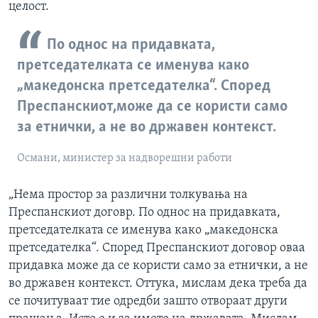
целост.
По однос на придавката,
претседателката се именува како
„македонска претседателка“. Според
Преспанскиот,може да се користи само
за етнички, а не во државен контекст.
Османи, министер за надворешни работи
„Нема простор за различни толкувања на
Преспанскиот договр. По однос на придавката,
претседателката се именува како „македонска
претседателка“. Според Преспанскиот договор оваа
придавка може да се користи само за етнички, а не
во државен контекст. Оттука, мислам дека треба да
се почитуваат тие одредби зашто отвораат други