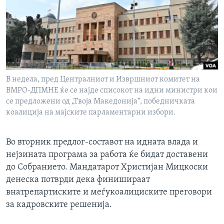
ИНТЕРВЈУА
Јазици
В недела, пред Централниот и Извршниот комитет на
ВМРО-ДПМНЕ ќе се најде списокот на идни министри кои
се предложени од „Твоја Македонија“, победничката
коалиција на мајските парламентарни избори.
Во вторник предлог-составот на идната влада и
нејзината програма за работа ќе бидат доставени
до Собранието. Мандатарот Христијан Мицкоски
денеска потврди дека финишираат
внатрепартиските и меѓукоалициските преговори
за кадровските решенија.