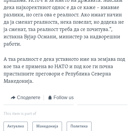
прашања. Исто е и за името на државата. Мислам
дека најкоректниот однос е да се каже – имавме
разлики, но сега ова е реалност. Ако имаат начин
да ја сменат реалноста, нека повелат, но додека не
ја сменат, таа реалност треба да се почитува.“,
истакна Бујар Османи, министер за надворешни
работи.
А таа реалност е дека уставното име на земјава под
кое таа е примена во НАТО и под кое ги почна
пристапните преговори е Република Северна
Македонија.
Споделете
Follow us
This item is part of
Актуелно
Македонија
Политика