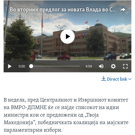
Во вторник предлог за новата Влада во Северна Македонија
by
Глас на Америка
No media source currently available
0:00
4:59
Direct link
В недела, пред Централниот и Извршниот комитет
на ВМРО-ДПМНЕ ќе се најде списокот на идни
министри кои се предложени од „Твоја
Македонија“, победничката коалиција на мајските
парламентарни избори.