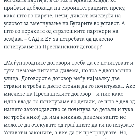
неговата партија, а со тоа и идната влада, ќе
прифати деблокада на евроинтеграциите преку,
како што го нарече, нечиј диктат, мислејќи на
условот за вметнување на Бугарите во уставот. А
што со пораките од стратешките партнери на
земјава – САД и ЕУ за потребата од целосно
почитување на Преспанскиот договор?
„Меѓународните договори треба да се почитуваат и
тука немаме никаква дилема, но тоа е двонасочна
улица. Договорот е договор меѓу најмалку две
страни и треба и двете страни да го почитуваат. Ако
мислите на Преспанскиот договор – и ние како
идна влада го почитуваме во детали, се што е дел од
нашето законодавство се почитува во детали и тука
не треба никој да има никкава дилема зашто не
можете да очекувате од граѓаните да ги почитувате
Уставот и законите, а вие да ги прекршувате. Но,