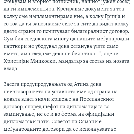
очекувам и вториот потписник, нашиот јужен сосед
да ги имплементира. Креиравме документ за тоа
колку сме имплементираме ние, а колку Грција и
со тоа да ги запознаеме сите за сите да видат колку
двете страни го почитуваат билатералниот договор.
Сум бил сведок кога многу од нашите меѓународни
партнери не убедувал дека останува уште само
името, ама гледаме дека не било така...“, оцени
Христијан Мицкоски, мандатар за состав на новата
влада.
Засега предупредувањата од Атина дека
неизговорањето на уставното име од страна на
новата власт значи кршење на Преспанскиот
договор, според шефот на дипломатијата во
заминување, не се и во форма на официјални
дипломатски ноти. Советот на Османи е –
меѓународните договори да се исполнуваат во