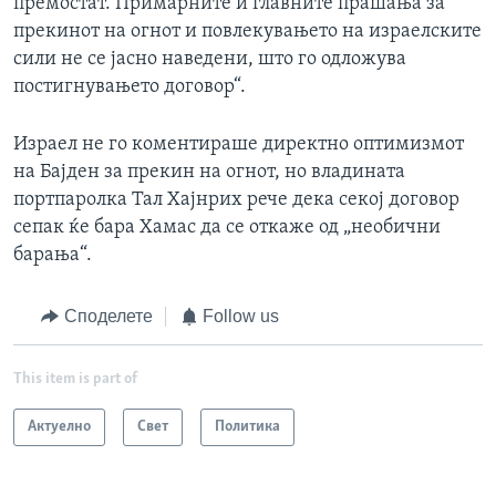
премостат. Примарните и главните прашања за
прекинот на огнот и повлекувањето на израелските
сили не се јасно наведени, што го одложува
постигнувањето договор“.
Израел не го коментираше директно оптимизмот
на Бајден за прекин на огнот, но владината
портпаролка Тал Хајнрих рече дека секој договор
сепак ќе бара Хамас да се откаже од „необични
барања“.
Споделете
Follow us
This item is part of
Актуелно
Свет
Политика