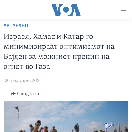
Линкови
за
пристапност
АКТУЕЛНО
ДОМА
Премини
Израел, Хамас и Катар го
на
РУБРИКИ
минимизираат оптимизмот на
главната
ФОТОГАЛЕРИИ
САД
содржина
Бајден за можниот прекин на
Премини
ДОКУМЕНТАРЦИ
МАКЕДОНИЈА
огнот во Газа
до
АРХИВИРАНА ПРОГРАМА
СВЕТ
страната
28 февруари, 2024
ЗА НАС
за
ЕКОНОМИЈА
NEWSFLASH - АРХИВА
навигација
Споделете
ПОЛИТИКА
ВЕСТИ ОД САД ВО МИНУТА - АРХИВА
Пребарувај
Learning English
ЗДРАВЈЕ
ИЗБОРИ ВО САД 2020 - АРХИВА
НАКУСО...
НАУКА
УМЕТНОСТ И ЗАБАВА