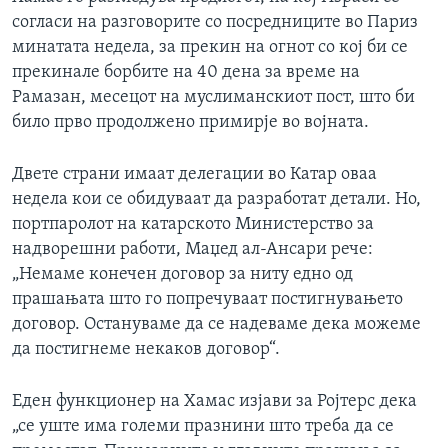
согласи на разговорите со посредниците во Париз
минатата недела, за прекин на огнот со кој би се
прекинале борбите на 40 дена за време на
Рамазан, месецот на муслиманскиот пост, што би
било прво продолжено примирје во војната.
Двете страни имаат делегации во Катар оваа
недела кои се обидуваат да разработат детали. Но,
портпаролот на катарското Министерство за
надворешни работи, Маџед ал-Ансари рече:
„Немаме конечен договор за ниту едно од
прашањата што го попречуваат постигнувањето
договор. Остануваме да се надеваме дека можеме
да постигнеме некаков договор“.
Еден функционер на Хамас изјави за Ројтерс дека
„се уште има големи празнини што треба да се