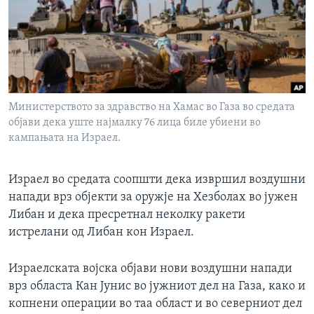
ИНТЕРВЈУА
Јазици
Министерството за здравство на Хамас во Газа во средата
објави дека уште најмалку 76 лица биле убиени во
кампањата на Израел.
Израел во средата соопшти дека извршил воздушни
напади врз објекти за оружје на Хезболах во јужен
Либан и дека пресретнал неколку ракети
истрелани од Либан кон Израел.
Израелската војска објави нови воздушни напади
врз областа Кан Јунис во јужниот дел на Газа, како и
копнени операции во таа област и во северниот дел