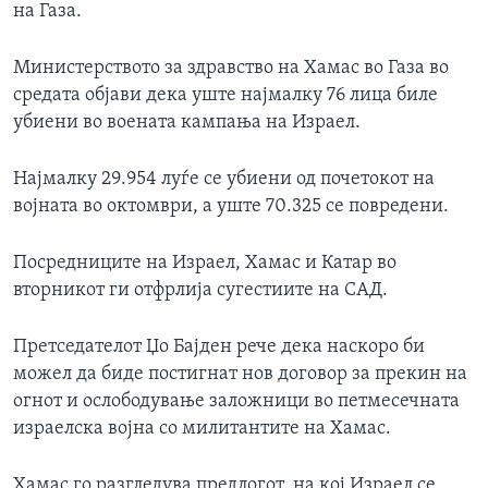
на Газа.
Министерството за здравство на Хамас во Газа во
средата објави дека уште најмалку 76 лица биле
убиени во воената кампања на Израел.
Најмалку 29.954 луѓе се убиени од почетокот на
војната во октомври, а уште 70.325 се повредени.
Посредниците на Израел, Хамас и Катар во
вторникот ги отфрлија сугестиите на САД.
Претседателот Џо Бајден рече дека наскоро би
можел да биде постигнат нов договор за прекин на
огнот и ослободување заложници во петмесечната
израелска војна со милитантите на Хамас.
Хамас го разгледува предлогот, на кој Израел се