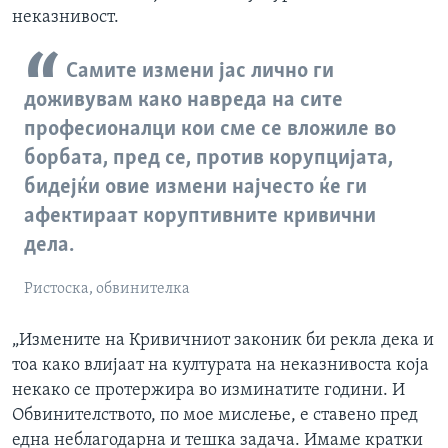
неказнивост.
Самите измени јас лично ги
доживувам како навреда на сите
професионалци кои сме се вложиле во
борбата, пред се, против корупцијата,
бидејќи овие измени најчесто ќе ги
афектираат коруптивните кривични
дела.
Ристоска, обвинителка
„Измените на Кривичниот законик би рекла дека и
тоа како влијаат на културата на неказнивоста која
некако се протержира во изминатите години. И
Обвинителството, по мое мислење, е ставено пред
една неблагодарна и тешка задача. Имаме кратки