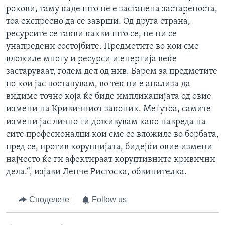
рокови, таму каде што не е застапена застареноста,
тоа експресно да се заврши. Од друга страна,
ресурсите се такви какви што се, не ни се
унапредени состојбите. Предметите во кои сме
вложиле многу и ресурси и енергија веќе
застаруваат, голем дел од нив. Барем за предметите
по кои јас постапувам, во тек ни е анализа да
видиме точно која ќе биде импликацијата од овие
измени на Кривичниот законик. Меѓутоа, самите
измени јас лично ги доживувам како навреда на
сите професионалци кои сме се вложиле во борбата,
пред се, против корупцијата, бидејќи овие измени
најчесто ќе ги афектираат коруптивните кривични
дела.“, изјави Ленче Ристоска, обвинителка.
Споделете
Follow us