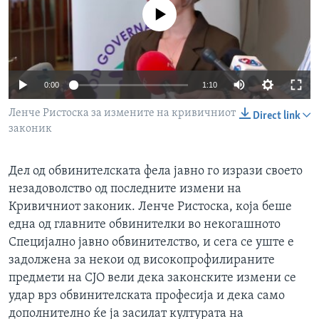
ИНТЕРВЈУА
No media source currently available
Јазици
0:00
1:10
Ленче Ристоска за измените на кривичниот
Direct link
законик
Дел од обвинителската фела јавно го изрази своето
незадоволство од последните измени на
Кривичниот законик. Ленче Ристоска, која беше
една од главните обвинителки во некогашното
Специјално јавно обвинителство, и сега се уште е
задолжена за некои од високопрофилираните
предмети на СЈО вели дека законските измени се
удар врз обвинителската професија и дека само
дополнително ќе ја засилат културата на