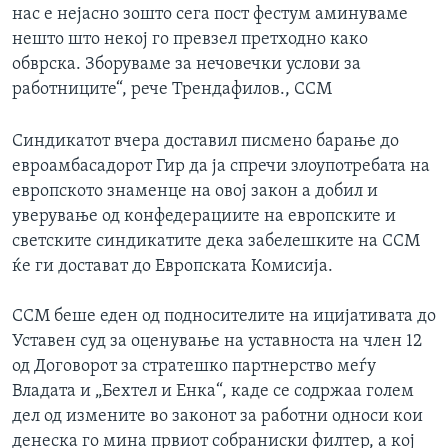
нас е нејасно зошто сега пост фестум аминуваме
нешто што некој го превзел претходно како
обврска. Зборуваме за нечовечки услови за
работниците“, рече Трендафилов., ССМ
Синдикатот вчера доставил писмено барање до
евроамбасадорот Гир да ја спречи злоупотребата на
европското знаменце на овој закон а добил и
уверување од конфедерациите на европските и
светските синдикатите дека забелешките на ССМ
ќе ги достават до Европската Комисија.
ССМ беше еден од подносителите на ицијативата до
Уставен суд за оценување на уставноста на член 12
од Договорот за стратешко партнерство меѓу
Владата и „Бехтел и Енка“, каде се содржаа голем
дел од измените во законот за работни односи кои
денеска го мина првиот собраниски филтер, а кој