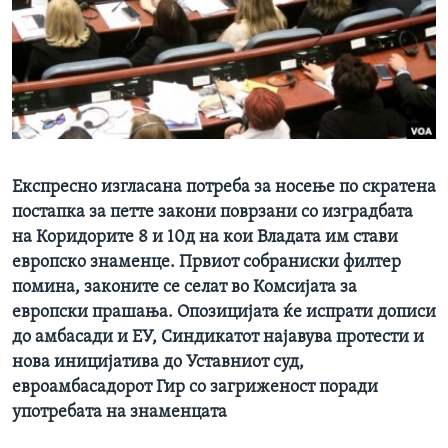
ИНТЕРВЈУА
Јазици
Експресно изгласана потреба за носење по скратена
постапка за петте закoни поврзани со изградбата
на Коридорите 8 и 10д на кои Владата им стави
европско знаменце. Првиот собраниски филтер
помина, законите се селат во Комсијата за
европски прашања. Опозицијата ќе испрати дописи
до амбасади и ЕУ, Синдикатот најавува протести и
нова иницијатива до Уставниот суд,
евроамбасадорот Гир со загриженост поради
употребата на знаменцата