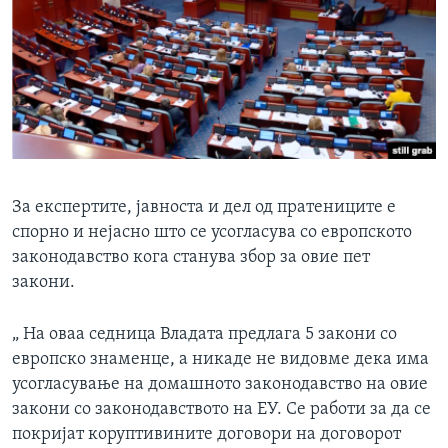
За експертите, јавноста и дел од пратениците е
спорно и нејасно што се усогласува со европското
законодавство кога станува збор за овие пет
закони.
„ На оваа седница Владата предлага 5 закони со
европско знаменце, а никаде не видовме дека има
усогласување на домашното законодавство на овие
закони со законодавството на ЕУ. Се работи за да се
покријат коруптивините договори на договорот