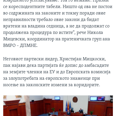
извршеното усогласување. Тоа го немаме. Празни
се коресподентните табели. Ништо од ова не постои
во содржината на законите и токму поради овие
неправилности требало овие закони да бидат
вратени на владина седница, а не да продолжат со
продолжена процедура по истите“, рече Никола
Мицевски, координатор на пратеничката груп ана
ВМРО – ДПМНЕ.
Неговиот партиски лидер, Христијан Мицкоски,
пак најави дека партијата ќе допис до амбасадите
на земјите членки на ЕУ и до Европската комисија
за злоупотребата на европското знаменце при
носење на законските измени за коридорите.