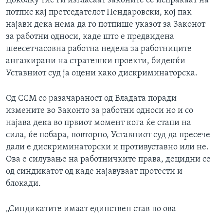
Доколку тие ги изгласаат законите се испраќаат на
потпис кај претседателот Пендаровски, кој пак
најави дека нема да го потпише указот за Законот
за работни односи, каде што е предвидена
шеесетчасовна работна недела за работниците
ангажирани на стратешки проекти, бидекќи
Уставниот суд ја оцени како дискриминаторска.
Од ССМ со разачараност од Владата поради
измените во Законто за работни односи но и со
најава дека во првиот момент кога ќе стапи на
сила, ќе побара, повторно, Уставниот суд да пресече
дали е дискриминаторски и противуставно или не.
Ова е силување на работничките права, децидни се
од синдикатот од каде најавуваат протести и
блокади.
„Синдикатите имаат единствен став по ова