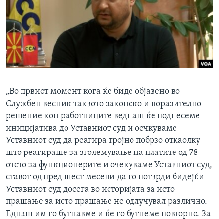
„Во првиот момент кога ќе биде објавено во
Службен весник таквото законско и поразително
решение кон работниците веднаш ќе поднесеме
иницијатива до Уставниот суд и оечкуваме
Уставниот суд да реагира тројно побрзо откаолку
што реагираше за зголемување на платите од 78
отсто за функционерите и очекуваме Уставниот суд,
ставот од пред шест месеци да го потврди бидејќи
Уставниот суд досега во историјата за исто
прашање за исто прашање не одлучувал различно.
Еднаш им го бутнавме и ќе го бутнеме повторно. За