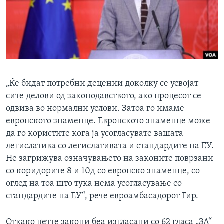
„Ќе бидат потребни децении доколку се усвојат
сите делови од законодавството, ако процесот се
одвива во нормални услови. Затоа го имаме
европското знаменце. Европското знаменце може
да го користите кога ја усогласувате вашата
легислатива со легислативата и стандардите на ЕУ.
Не загрижува означувањето на законите поврзани
со коридорите 8 и 10д со европско знаменце, со
оглед на тоа што тука нема усогласување со
стандардите на ЕУ“, рече евроамбасадорот Гир.
Откако петте закони беа изгласани со 62 гласа „ЗА“