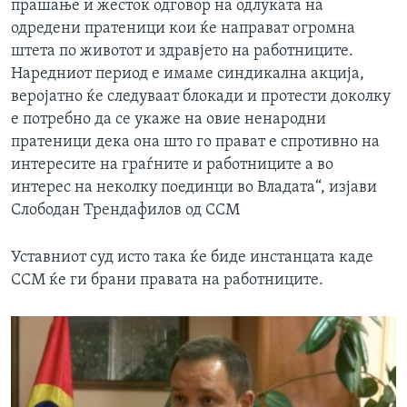
прашање и жесток одговор на одлуката на
одредени пратеници кои ќе направат огромна
штета по животот и здравјето на работниците.
Наредниот период е имаме синдикална акција,
веројатно ќе следуваат блокади и протести доколку
е потребно да се укаже на овие ненародни
пратеници дека она што го прават е спротивно на
интересите на граѓните и работниците а во
интерес на неколку поединци во Владата“, изјави
Слободан Трендафилов од ССМ
Уставниот суд исто така ќе биде инстанцата каде
ССМ ќе ги брани правата на работниците.