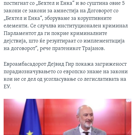
постигнат со „Бехтел и Енка“ и во суштина овие 5
закони се закони за амнестија на Договорот со
„Бехтел и Енка“, зборуваме за коруптивните
елементи. Се случлва институционален криминал
Парламентот да ги покрие криминалните
дејствија, што ќе резултираат со имплементација
на договорот“, рече пратеникот Трајанов.
Евроамбасадорот Дејвид Гир покажа загриженост
порадиозначувањето со европско знаме на закони
кои не се дел од усогласување со легислативата на
ЕУ.