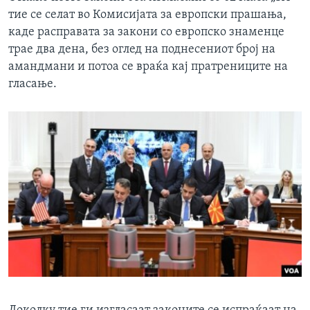
тие се селат во Комисијата за европски прашања,
каде расправата за закони со европско знаменце
трае два дена, без оглед на поднесениот број на
амандмани и потоа се враќа кај пратрениците на
гласање.