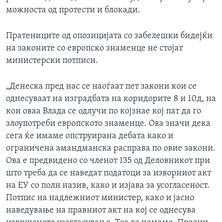
можноста од протести и блокади.
Пратениците од опозицијата со забелешки бидејќи
на законите со европско знаменце не стојат
министерски потписи.
„Денеска пред нас се наоѓаат пет закони кои се
однесуваат на изградбата на коридорите 8 и 10д, на
кои оваа Влада се одлучи по којзнае кој пат да го
злоупотреби европското знаменце. Ова значи дека
сега ќе имаме опструирана дебата како и
ограничена амандманска расправа по овие закони.
Ова е предвидено со членот 135 од Деловникот при
што треба да се наведат податоци за изворниот акт
на ЕУ со полн назив, како и изјава за усогласеност.
Потпис на надлежниот министер, како и јасно
наведување на правниот акт на кој се однесува