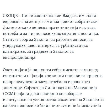
СКОПЈЕ – Петте закони на кои Владата им стави
европско знаменце го минаа првиот собраниски
филтер откако денеска пратениците ја изгласаа
потребата за нивно носење по скратена постапка.
Станува збор за Законот за работни односи, за
утврдување јавен интерес, за урбанистичко
планирање, за градење и Законот за
експропријација.
Опозицијата ја нашушти собраниската сала пред
гласањето и најавија кривични пријави за кршење
на процедурите и злоупотреба на европското
знаменце. Сојузот на Синдикати на Македонија
(ССМ) најави дека повторно ќе побараат
испитување на уставностна измените на Законто за
работни односи до Уставниот суд и не ја исклучија