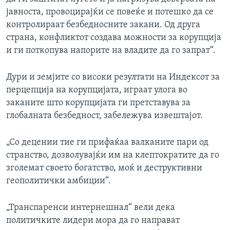
јавноста, провоцирајќи се повеќе и потешко да се
контролираат безбедносните закани. Од друга
страна, конфликтот создава можности за корупција
и ги поткопува напорите на владите да го запрат“.
Дури и земјите со високи резултати на Индексот за
перцепција на корупцијата, играат улога во
заканите што корупцијата ги претставува за
глобалната безбедност, забележува извештајот.
„Со децении тие ги прифаќаа валканите пари од
странство, дозволувајќи им на клептократите да го
зголемат своето богатство, моќ и деструктивни
геополитички амбиции“.
„Транспаренси интернешнал“ вели дека
политичките лидери мора да го направат