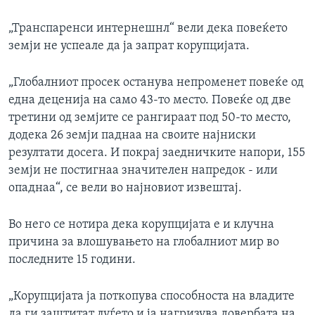
„Транспаренси интернешнл“ вели дека повеќето
земји не успеале да ја запрат корупцијата.
„Глобалниот просек останува непроменет повеќе од
една деценија на само 43-то место. Повеќе од две
третини од земјите се рангираат под 50-то место,
додека 26 земји паднаа на своите најниски
резултати досега. И покрај заедничките напори, 155
земји не постигнаа значителен напредок - или
опаднаа“, се вели во најновиот извештај.
Во него се нотира дека корупцијата е и клучна
причина за влошувањето на глобалниот мир во
последните 15 години.
„Корупцијата ја поткопува способноста на владите
да ги заштитат луѓето и ја нагризува довербата на