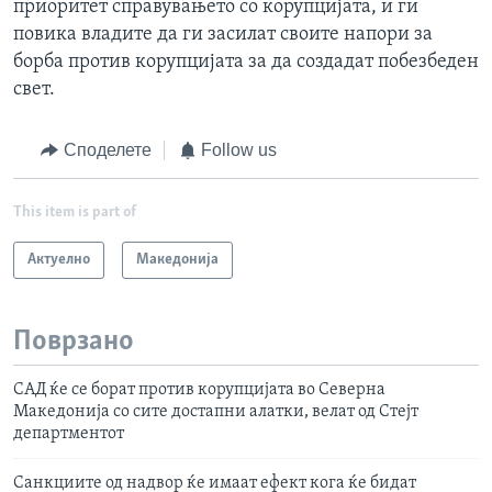
приоритет справувањето со корупцијата, и ги
повика владите да ги засилат своите напори за
борба против корупцијата за да создадат побезбеден
свет.
Споделете
Follow us
This item is part of
Актуелно
Македонија
Поврзано
САД ќе се борат против корупцијата во Северна
Македонија со сите достапни алатки, велат од Стејт
департментот
Санкциите од надвор ќе имаат ефект кога ќе бидат