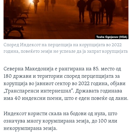
ИНТЕРВЈУА
Јазици
Според Индексот на перцепција на корупцијата во 2022
година, повеќето земји не успеале да ја запрат корупцијата
Северна Македонија е рангирана на 85. место од
180 држави и територии според перцепцијата за
корупција во јавниот сектор во 2022 година, објави
„Транспаренси интернешнл“. Државата годинава
има 40 индексни поени, што е еден повеќе од лани.
Индексот користи скала на бодови од нула, што
означува многу корумпирана земја, до 100 или
некорумпирана земја.