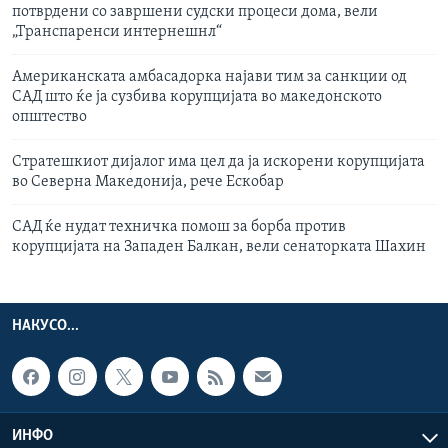
потврдени со завршени судски процеси дома, вели
„Транспаренси интернешнл“
Американската амбасадорка најави тим за санкции од
САД што ќе ја сузбива корупцијата во македонското
општество
Стратешкиот дијалог има цел да ја искорени корупцијата
во Северна Македонија, рече Ескобар
САД ќе нудат техничка помош за борба против
корупцијата на Западен Балкан, вели сенаторката Шахин
НАКУСО...
ИНФО