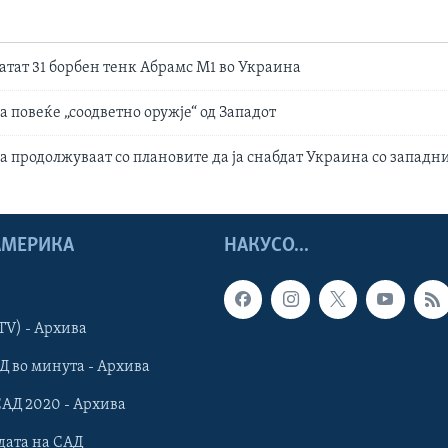
атат 31 борбен тенк Абрамс М1 во Украина
 повеќе „соодветно оружје“ од Западот
а продолжуваат со плановите да ја снабдат Украина со западн
 АМЕРИКА
НАКУСО...
TV) - Архива
Д во минута - Архива
САД 2020 - Архива
дата на САД