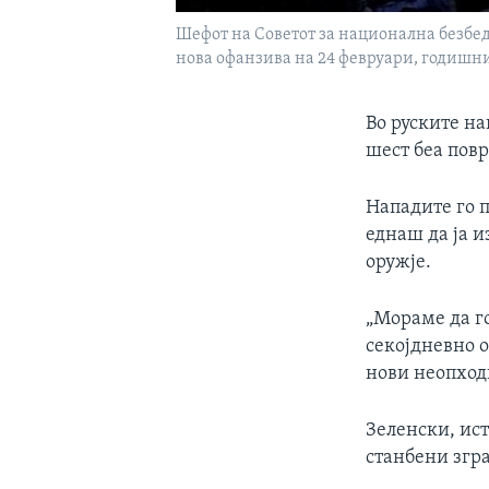
Шефот на Советот за национална безбедн
нова офанзива на 24 февруари, годишни
Во руските на
шест беа пов
Нападите го 
еднаш да ја и
оружје.
„Мораме да го
секојдневно 
нови неопход
Зеленски, ист
станбени згра