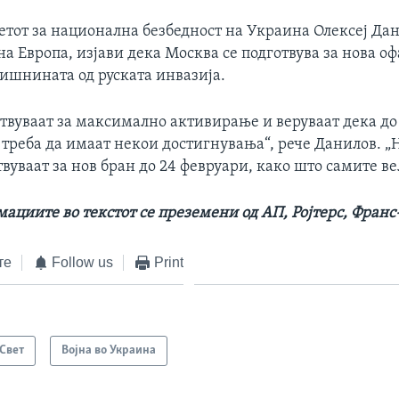
етот за национална безбедност на Украина Олексеј Дан
а Европа, изјави дека Москва се подготвува за нова о
дишнината од руската инвазија.
отвуваат за максимално активирање и веруваат дека до
треба да имаат некои достигнувања“, рече Данилов. „
твуваат за нов бран до 24 февруари, како што самите ве
ациите во текстот се преземени од АП, Ројтерс, Франс
те
Follow us
Print
Свет
Војна во Украина