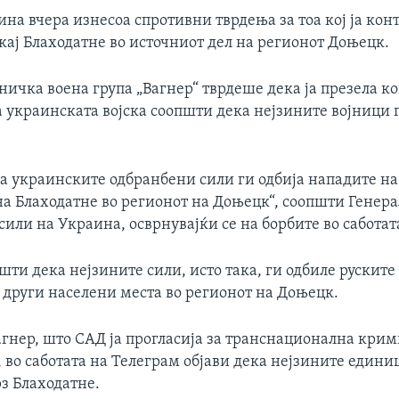
ина вчера изнесоа спротивни тврдења за тоа кој ја кон
кај Блаходатне во источниот дел на регионот Доњецк.
ничка воена група „Вагнер“ тврдеше дека ја презела к
а украинската војска соопшти дека нејзините војници 
а украинските одбранбени сили ги одбија нападите на
на Блаходатне во регионот на Доњецк“, соопшти Генер
или на Украина, осврнувајќи се на борбите во саботат
ти дека нејзините сили, исто така, ги одбиле руските
 други населени места во регионот на Доњецк.
Вагнер, што САД ја прогласија за транснационална кри
 во саботата на Телеграм објави дека нејзините единиц
з Блаходатне.