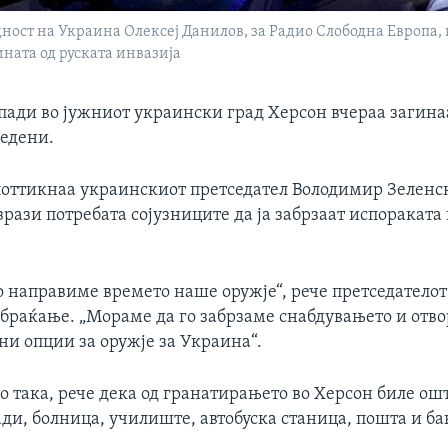
ост на Украина Олексеј Данилов, за Радио Слободна Европа, и
ната од руската инвазија
пади во јужниот украински град Херсон вчераа загинаа
редени.
поттикнаа украинскиот претседател Володимир Зеленс
зрази потребата сојузниците да ја забрзаат испораката
 направиме времето наше оружје“, рече претседателот 
обраќање. „Мораме да го забрзаме снабдувањето и отв
ни опции за оружје за Украина“.
о така, рече дека од гранатирањето во Херсон биле ош
ди, болница, училиште, автобуска станица, пошта и ба