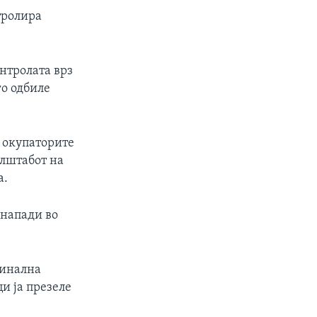
тролира
онтролата врз
го одбиле
 окупаторите
алштабот на
а.
 напади во
минална
и ја презеле