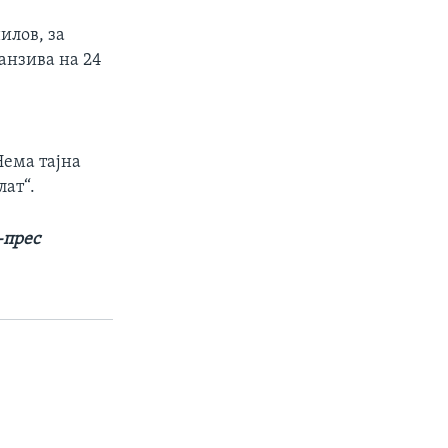
илов, за
фанзива на 24
Нема тајна
лат“.
-прес