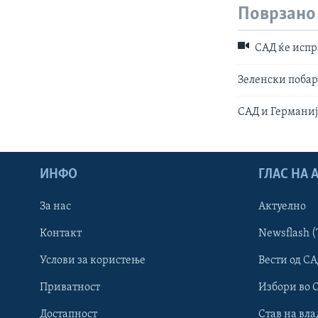
Поврзано
САД ќе испр
Зеленски побара
САД и Германиј
ИНФО
ГЛАС НА
За нас
Актуелно
Контакт
Newsflash (
Learning English
Услови за користење
Вести од СА
Приватност
Избори во 
НАКУСО...
Достапност
Став на вла