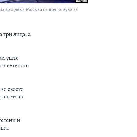
зјави дека Москва се подготвува за
 три лица, а
ки уште
 на ветеното
во своето
орањето на
тетени и
нка.