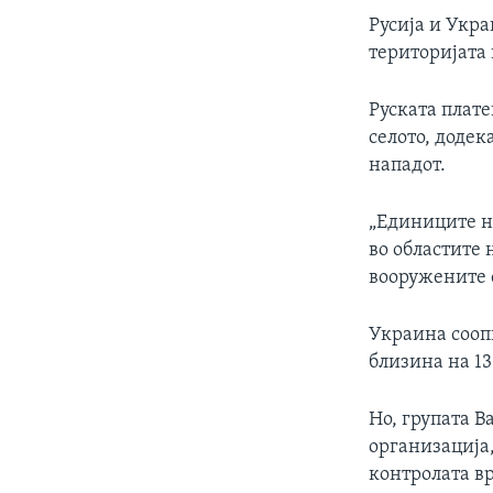
Русија и Укра
територијата 
Руската плате
селото, додек
нападот.
„Единиците н
во областите 
вооружените с
Украина соопш
близина на 13
Но, групата 
организација,
контролата вр