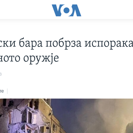
ски бара побрза испорака
ното оружје
3
те