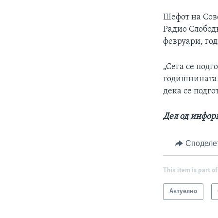
Шефот на Сов
Радио Слободн
февруари, го
„Сега се подг
годишнината 
дека се подго
Дел од информ
Споделе
This item is part of
Актуелно