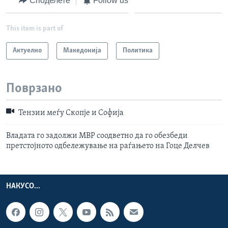
Споделете
Follow us
This item is part of
Актуелно
Македонија
Политика
Поврзано
Тензии меѓу Скопје и Софија
Владата го задолжи МВР соодветно да го обезбеди
претстојното одбележување на раѓањето на Гоце Делчев
НАКУСО...