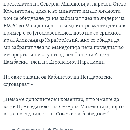
претседател на Северна Македонија, наречен Стево
Коминтерна, дека и во минатото имало личности
кои се обидувале да им забранат влез на лидери на
ВМРО во Македонија. Последниот резултат од таков
пример е со југословенскиот, поточно со српскиот
крал Александар Караѓорѓевиќ. Ако се обидат да
ми забранат влез во Македонија нека погледнат во
историјата и нека учат од неа.“, оцени Ангел
Џамбаски, член на Европскиот Парламент.
На овие закани од Кабинетот на Пендаровски
одговараат –
„Немаме дополнителен коментар, што имаше да
каже Претседателот на Северна Македонија, тој го
кажа по седницата на Советот за безбедност“.