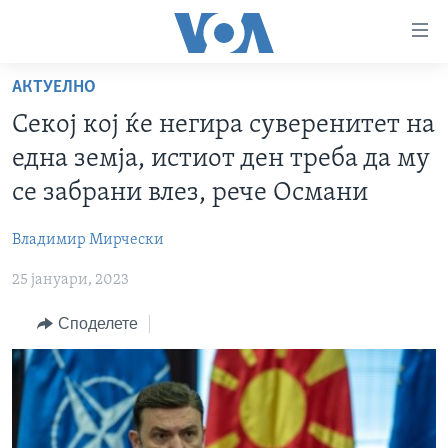
Линкови
за
пристапност
АКТУЕЛНО
ДОМА
Премини
Секој кој ќе негира суверенитет на
на
РУБРИКИ
една земја, истиот ден треба да му
главната
ФОТОГАЛЕРИИ
САД
содржина
се забрани влез, рече Османи
Премини
ДОКУМЕНТАРЦИ
МАКЕДОНИЈА
до
Владимир Мирчески
АРХИВИРАНА ПРОГРАМА
СВЕТ
страната
25 јануари, 2023
ЗА НАС
за
ЕКОНОМИЈА
NEWSFLASH - АРХИВА
навигација
Споделете
ПОЛИТИКА
ВЕСТИ ОД САД ВО МИНУТА - АРХИВА
Пребарувај
Learning English
ЗДРАВЈЕ
ИЗБОРИ ВО САД 2020 - АРХИВА
НАКУСО...
НАУКА
УМЕТНОСТ И ЗАБАВА