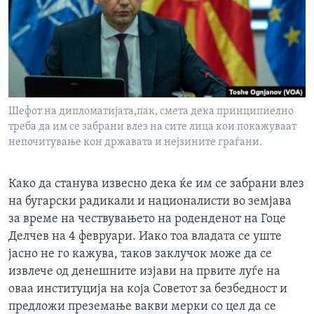
ИНТЕРВЈУА
Јазици
Шефот на дипломатијата,пак, смета дека принципиелно
треба да им се забрани влез на сите лица кои покажуваат
непочитување кон државата и нејзините граѓани.
Како да станува извесно дека ќе им се забрани влез
на бугарски радикали и националисти во земјава
за време на чествувањето на роденденот на Гоце
Делчев на 4 февруари. Иако тоа владата се уште
јасно не го кажува, таков заклучок може да се
извлече од денешните изјави на првите луѓе на
оваа институција на која Советот за безбедност и
предложи преземање вакви мерки со цел да се