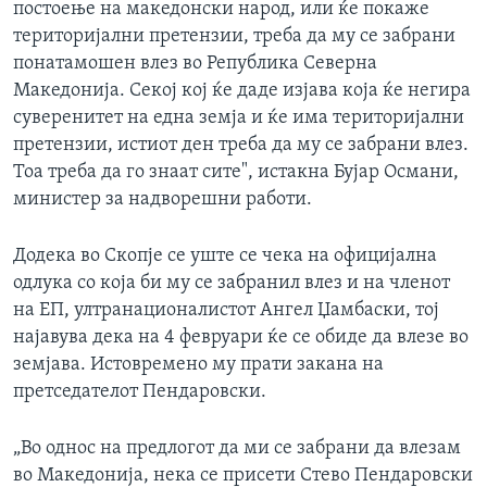
постоење на македонски народ, или ќе покаже
територијални претензии, треба да му се забрани
понатамошен влез во Република Северна
Македонија. Секој кој ќе даде изјава која ќе негира
суверенитет на една земја и ќе има територијални
претензии, истиот ден треба да му се забрани влез.
Тоа треба да го знаат сите", истакна Бујар Османи,
министер за надворешни работи.
Додека во Скопје се уште се чека на официјална
одлука со која би му се забранил влез и на членот
на ЕП, ултранационалистот Ангел Џамбаски, тој
најавува дека на 4 февруари ќе се обиде да влезе во
земјава. Истовремено му прати закана на
претседателот Пендаровски.
„Во однос на предлогот да ми се забрани да влезам
во Македонија, нека се присети Стево Пендаровски