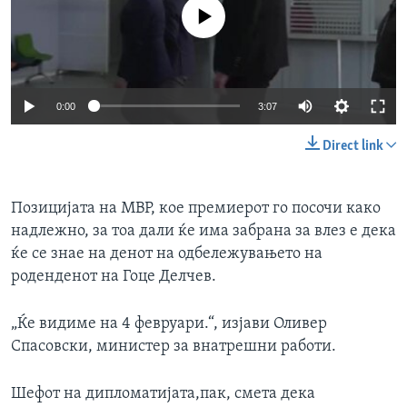
No media source currently available
0:00
3:07
Direct link
Позицијата на МВР, кое премиерот го посочи како
надлежно, за тоа дали ќе има забрана за влез е дека
ќе се знае на денот на одбележувањето на
роденденот на Гоце Делчев.
„Ќе видиме на 4 февруари.“, изјави Оливер
Спасовски, министер за внатрешни работи.
Шефот на дипломатијата,пак, смета дека