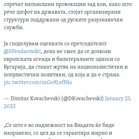
спречат натамошни провокации зад кои, како што
рече шефот на државата, стојат организирани
структури поддржани од руските разузнавачки
служби.
Ја споделувам оценката со претседателот
@SPendarovski
, дека не смее да се дозволи
европската агенда и билатералните односи со
Бугарија, да станат жртва на националистички и
популистички политики, од која и да е страна.
pic.twitter.com/mGn9LvfNlo
— Dimitar Kovachevski (@DKovachevski)
January 23,
2023
„Се што е во надлежност на Владата ќе биде
направено, со цел да се гарантира мирно и