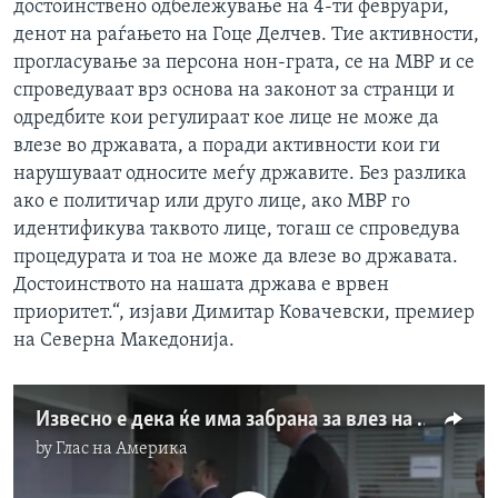
достоинствено одбележување на 4-ти февруари,
денот на раѓањето на Гоце Делчев. Тие активности,
прогласување за персона нон-грата, се на МВР и се
спроведуваат врз основа на законот за странци и
одредбите кои регулираат кое лице не може да
влезе во државата, а поради активности кои ги
нарушуваат односите меѓу државите. Без разлика
ако е политичар или друго лице, ако МВР го
идентификува таквото лице, тогаш се спроведува
процедурата и тоа не може да влезе во државата.
Достоинството на нашата држава е врвен
приоритет.“, изјави Димитар Ковачевски, премиер
на Северна Македонија.
Извесно е дека ќе има забрана за влез на бугарски радикали во Северна Македонија
by
Глас на Америка