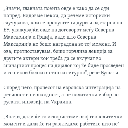
„Значи, главната поента овде е како да се оди
напред. Видовме некои, да речеме историски
случувања, кои се пропуштени дури и од старна на
ЕУ, укажувајќи овде на договорот меѓу Северна
Македонија и Грција, каде што Северна
Македонија не беше наградена во тој момент. И
ова, претпоставувам, беше горчлива лекција за
другите актери кои треба да се вклучат во
значајниот процес на дијалог кој ќе биде проследен
и со некои болни отстапки сигурно“, рече Бушати.
Според него, процесот на европска интеграција на
регионот е неопходност, а не политички избор по
руската инвазија на Украина.
„Значи, дали ќе го искористиме овој геополитички
момент и дали ќе ги разгледаме работите што не`