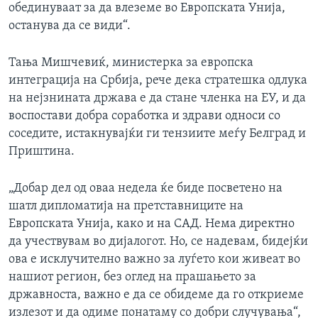
обединуваат за да влеземе во Европската Унија,
останува да се види“.
Тања Мишчевиќ, министерка за европска
интеграција на Србија, рече дека стратешка одлука
на нејзнината држава е да стане членка на ЕУ, и да
воспостави добра соработка и здрави односи со
соседите, истакнувајќи ги тензиите меѓу Белград и
Приштина.
„Добар дел од оваа недела ќе биде посветено на
шатл дипломатија на претставниците на
Европската Унија, како и на САД. Нема директно
да учествувам во дијалогот. Но, се надевам, бидејќи
ова е исклучително важно за луѓето кои живеат во
нашиот регион, без оглед на прашањето за
државноста, важно е да се обидеме да го откриеме
излезот и да одиме понатаму со добри случувања“,