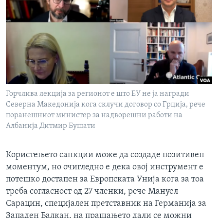
ИНТЕРВЈУА
Јазици
Горчлива лекција за регионот е што ЕУ не ја награди
Северна Македонија кога склучи договор со Грција, рече
поранешниот министер за надворешни работи на
Албанија Дитмир Бушати
Користењето санкции може да создаде позитивен
моментум, но очигледно е дека овој инструмент е
потешко достапен за Европската Унија кога за тоа
треба согласност од 27 членки, рече Мануел
Сарацин, специјален претставник на Германија за
Западен Балкан, на прашањето дали се можни