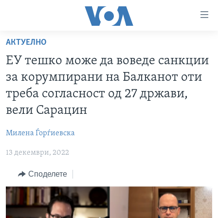
Линкови
за
пристапност
АКТУЕЛНО
ДОМА
Премини
ЕУ тешко може да воведе санкции
на
РУБРИКИ
за корумпирани на Балканот оти
главната
ФОТОГАЛЕРИИ
САД
содржина
треба согласност од 27 држави,
Премини
ДОКУМЕНТАРЦИ
МАКЕДОНИЈА
вели Сарацин
до
АРХИВИРАНА ПРОГРАМА
СВЕТ
страната
Милена Ѓорѓиевска
ЗА НАС
за
ЕКОНОМИЈА
NEWSFLASH - АРХИВА
навигација
13 декември, 2022
ПОЛИТИКА
ВЕСТИ ОД САД ВО МИНУТА - АРХИВА
Пребарувај
Learning English
Споделете
ЗДРАВЈЕ
ИЗБОРИ ВО САД 2020 - АРХИВА
НАКУСО...
НАУКА
УМЕТНОСТ И ЗАБАВА