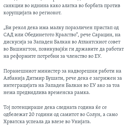
санкции во иднина како алатка во борбата против
корупцијата во регионот.
„Би рекол дека има малку поразличен пристап од
САД или Обединетото Кралство“, рече Сарацин, на
дискусија за Западен Балкан во Атлантскиот совет
во Вашингтон, повикувајќи ги државите да работат
на реформите потребни за членство во ЕУ.
Поранешниот министер за надворешни работи на
Албанија Дитмир Бушати, рече дека е загрижен за
интеграцијата на Западен Балкан во ЕУ ако за тоа
нема предвидлива временска рамка.
Тој потенцираше дека следната година ќе се
одбележат 20 години од самитот во Солун, а само
Хрватска успеала да влезе во Унијата.