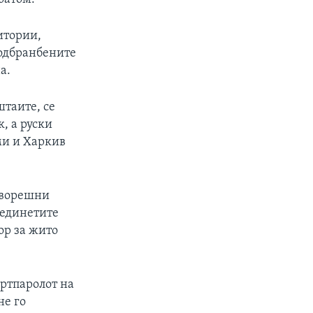
итории,
 одбранбените
а.
штаите, се
, а руски
ми и Харкив
адворешни
бединетите
ор за жито
ортпаролот на
не го