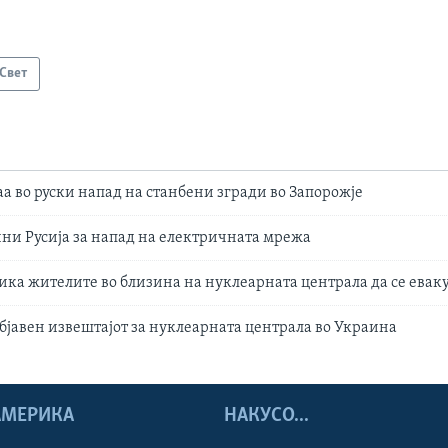
Свет
аа во руски напад на станбени згради во Запорожје
ини Русија за напад на електричната мрежа
ика жителите во близина на нуклеарната централа да се евак
објавен извештајот за нуклеарната централа во Украина
 АМЕРИКА
НАКУСО...