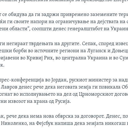
т се обидува да ги задржи привремено заземените тер
ќи ги своите напори на ограничување на дејствата на
дени области“, соопшти денес генералштабот на Украин
ги негираат тврдењата на другите. Сепак, според изве
ешки борби во источните региони на Луганск и Доњецк
ријавени во Кривиј Рих, во централна Украина и во Су
к.
 прес-конференција во Јордан, рускиот министер за н
 Лавров денес рече дека неговата земја ги повикала О
огнат во исполнувањето на дел од Црноморскиот догов
сни извозот на храна од Русија.
к, рече дека нема нова обврска за договорот. Денес, п
 Николенко, на Фејсбук напиша дека земјата никогаш 