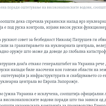
чена поради оштетување на високонапонските водови, соопшт
 соопшти дека спречила украински напад врз нуклеарн
ја е под руска контрола, изјави висок руски функционе
 рускиот совет за безбедност Николај Патрушев ги об
сили за гранатирањето на нуклеарната централа, велеј
адно оружје што може да доведе до глобална катастроф
Патрушев доаѓа откако генералштабот на Украина рече
руски напади биле насочени кон големи области на зем
 оштетувајќи ја инфраструктурата и снабдувањето со е
нуклеарна централа во Европа Запорожје.
во јужна Украина е исклучена, соопштија официјални 
а високонапонските водови поради што таа зависи од 
соопшти украинската компанија за производство Енерг