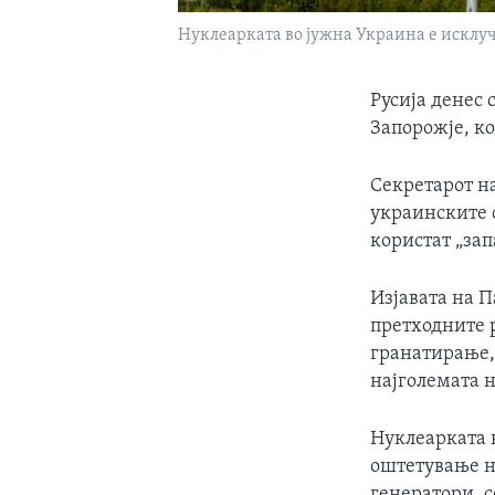
Нуклеарката во јужна Украина е исклу
Русија денес
Запорожје, ко
Секретарот на
украинските 
користат „зап
Изјавата на 
претходните 
гранатирање,
најголемата 
Нуклеарката 
оштетување н
генератори, 