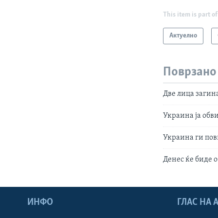
This item is part of
Актуелно
Поврзано
Две лица загин
Украина ја обв
Украина ги пов
Денес ќе биде 
ИНФО
ГЛАС НА