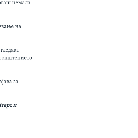
когаш немала
нување на
згледаат
 соопштението
јава за
јтерс и