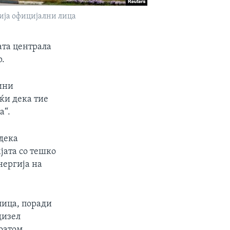
ија официјални лица
ата централа
р.
вини
ќи дека тие
а“.
 дека
јата со тешко
нергија на
лица, поради
дизел
оатом.