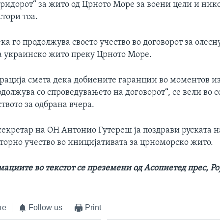
оридорот“ за жито од Црното Море за воени цели и ни
стори тоа.
ека го продолжува своето учество во договорот за олес
а украинско жито преку Црното Море.
ерација смета дека добиените гаранции во моментов и
должува со спроведувањето на договорот“, се вели во
твото за одбрана вчера.
екретар на ОН Антонио Гутереш ја поздрави руската на
торно учество во иницијативата за црноморско жито.
ациите во текстот се преземени од Асопиетед прес, Ро
те
Follow us
Print