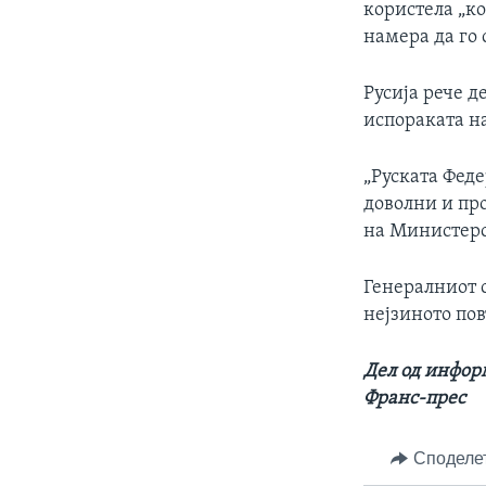
користела „к
намера да го 
Русија рече д
испораката н
„Руската Фед
доволни и про
на Министерс
Генералниот с
нејзиното пов
Дел од информ
Франс-прес
Споделе