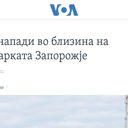
напади во близина на
арката Запорожје
22
те