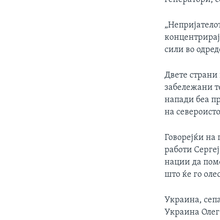
„Непријатело
концентрирај
сили во одре
Двете страни 
забележани т
напади беа п
на североисто
Говорејќи на
работи Сергеј
нации да пом
што ќе го оле
Украина, сепа
Украина Олег