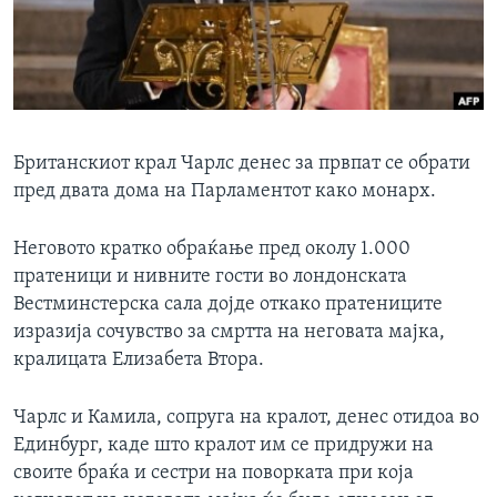
ИНТЕРВЈУА
Јазици
Британскиот крал Чарлс денес за првпат се обрати
пред двата дома на Парламентот како монарх.
Неговото кратко обраќање пред околу 1.000
пратеници и нивните гости во лондонската
Вестминстерска сала дојде откако пратениците
изразија сочувство за смртта на неговата мајка,
кралицата Елизабета Втора.
Чарлс и Камила, сопруга на кралот, денес отидоа во
Единбург, каде што кралот им се придружи на
своите браќа и сестри на поворката при која