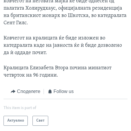
ковчегот на неговата мајка ќе биде однесен од
палатата Холирудхаус, официјалната резиденција
на британскиот монарх во Шкотска, во катедралата
Сент Гилс.
Ковчегот на кралицата ќе биде изложен во
катедралата каде на јавноста ќе ѝ биде дозволено
да ѝ оддаде почит.
Кралицата Елизабета Втора почина минатиот
четврток на 96 години.
Споделете
Follow us
This item is part of
Актуелно
Свет