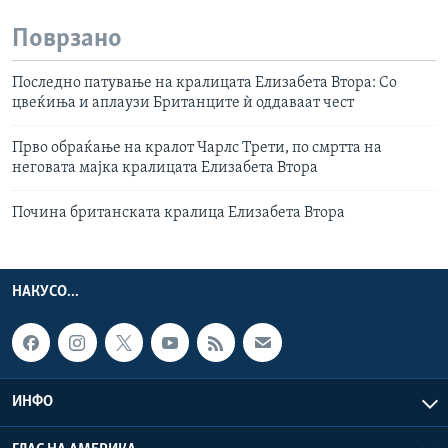
Поврзано
Последно патување на кралицата Елизабета Втора: Со
цвеќиња и аплаузи Британците ѝ оддаваат чест
Прво обраќање на кралот Чарлс Трети, по смртта на
неговата мајка кралицата Елизабета Втора
Почина британската кралица Елизабета Втора
НАКУСО...
ИНФО