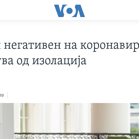
н негативен на коронавир
ва од изолација
те