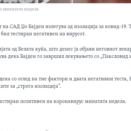
н минатата недела
 на САД Џо Бајден излегува од изолација за ковид-19. Т
 бил тестиран негативен на вирусот.
ата од Белата куќа, што денес ја објави неговиот лек
ува дека Бајден го завршил лекувањето со „Паксловид 
.
дека со оглед на тие фактори и двата негативни теста, 
те за „строга изолација“.
тестиран позитивен на коронавирус минатата недела.