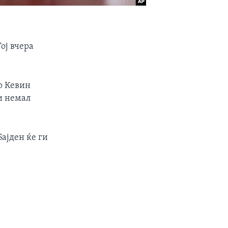
ој вчера
ар Кевин
и немал
Бајден ќе ги