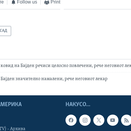
те
Follow us
Print
САД
ковид на Бајден речиси целосно повлечени, рече неговиот ле
Бајден значително намалени, рече неговиот лекар
 АМЕРИКА
НАКУСО...
TV) - Архива