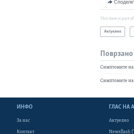
Споделе
This item is part of
Актуелно
Поврзано
Симптомите на 
Симптомите на 
ИНФО
ГЛАС НА
За нас
Актуелно
Контакт
Newsflash (