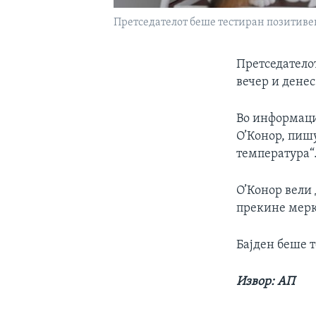
Претседателот беше тестиран позитиве
Претседателот
вечер и денес
Во информациј
О’Конор, пиш
температура“
О’Конор вели 
прекине мерки
Бајден беше 
Извор: АП