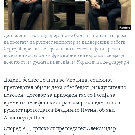
ИНТЕРВЈУА
Јазици
Договорот за гас најверојатно ќе биде потпишан за време
на посетата на рускиот министер за надворешни работи
Сергеј Лавров на Белград на почетокот на јуни - ретка
посета на висок руски функционер на европска земја од
почетокот на руската инвазија на Украина на 24 февруари.
Додека беснее војната во Украина, српскиот
претседател објави дека обезбедил „исклучително
поволен“ договор за природен гас со Русија за
време на телефонскиот разговор во неделата со
рускиот претседател Владимир Путин, објави
Асошиејтед Прес.
Според АП, српскиот претседател Александар