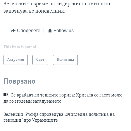
Зеленски за време на лидерскиот самит што
започнува во понеделник.
Споделете
Follow us
This item is part of
Актуелно
Свет
Политика
Поврзано
Се враќаат ли тешките горива: Кризата со гасот може
да го зголеми загадувањето
Зеленски: Русија спроведува „очигледна политика на
геноцид“ врз Украинците