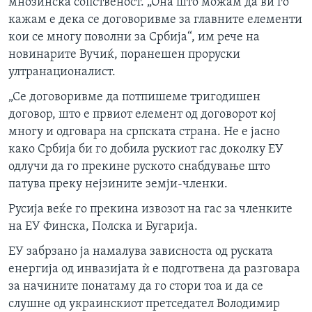
мнозинска сопственост. „Она што можам да ви го
кажам е дека се договоривме за главните елементи
кои се многу поволни за Србија“, им рече на
новинарите Вучиќ, поранешен проруски
ултранационалист.
„Се договоривме да потпишеме тригодишен
договор, што е првиот елемент од договорот кој
многу и одговара на српската страна. Не е јасно
како Србија би го добила рускиот гас доколку ЕУ
одлучи да го прекине руското снабдување што
патува преку нејзините земји-членки.
Русија веќе го прекина извозот на гас за членките
на ЕУ Финска, Полска и Бугарија.
ЕУ забрзано ја намалува зависноста од руската
енергија од инвазијата ѝ е подготвена да разговара
за начините понатаму да го стори тоа и да се
слушне од украинскиот претседател Володимир