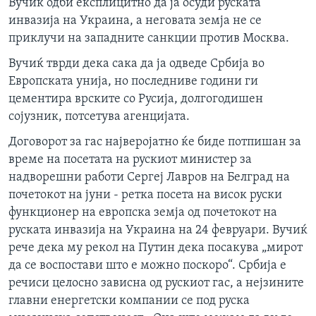
Вучиќ одби експлицитно да ја осуди руската
инвазија на Украина, а неговата земја не се
приклучи на западните санкции против Москва.
Вучиќ тврди дека сака да ја одведе Србија во
Европската унија, но последниве години ги
цементира врските со Русија, долгогодишен
сојузник, потсетува агенцијата.
Договорот за гас најверојатно ќе биде потпишан за
време на посетата на рускиот министер за
надворешни работи Сергеј Лавров на Белград на
почетокот на јуни - ретка посета на висок руски
функционер на европска земја од почетокот на
руската инвазија на Украина на 24 февруари. Вучиќ
рече дека му рекол на Путин дека посакува „мирот
да се воспостави што е можно поскоро“. Србија е
речиси целосно зависна од рускиот гас, а нејзините
главни енергетски компании се под руска