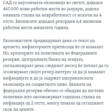
САД со најголемата економија во светот, додадоа
467.000 нови работни места во јануари, додека
нивната стапка на невработеност се искачи на 4
отсто. Бизнисите додадоа рекордни 6,4 милиони
работни места минатата година.
Економистите предвидуваат дека со текот на
времето, инфлаторните притисоци ќе се намалат.
Но, креаторите на политиката во Федералните
резерви, централната банка на земјата,
сигнализираат дека следниот месец ќе почнат да го
зголемуваат својот репер интерес за да ја намалат
инфлацијата и да ја задржат американската
економија на соодветното ниво. Банката на
федерални резерви обично се обидува да постави
политики што овозможуваат годишна стапка на
инфлација од 2 отсто, многу помала од сегашниот
скок на цените.