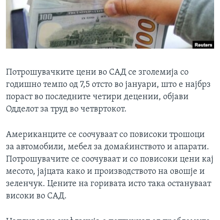
ИНТЕРВЈУА
Јазици
Потрошувачките цени во САД се зголемија со
годишно темпо од 7,5 отсто во јануари, што е најбрз
пораст во последните четири децении, објави
Одделот за труд во четвртокот.
Американците се соочуваат со повисоки трошоци
за автомобили, мебел за домаќинството и апарати.
Потрошувачите се соочуваат и со повисоки цени кај
месото, јајцата како и производството на овошје и
зеленчук. Цените на горивата исто така остануваат
високи во САД.