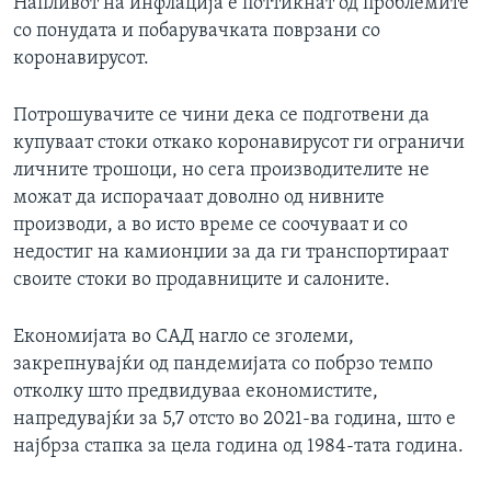
Напливот на инфлација е поттикнат од проблемите
со понудата и побарувачката поврзани со
коронавирусот.
Потрошувачите се чини дека се подготвени да
купуваат стоки откако коронавирусот ги ограничи
личните трошоци, но сега производителите не
можат да испорачаат доволно од нивните
производи, а во исто време се соочуваат и со
недостиг на камионџии за да ги транспортираат
своите стоки во продавниците и салоните.
Економијата во САД нагло се зголеми,
закрепнувајќи од пандемијата со побрзо темпо
отколку што предвидуваа економистите,
напредувајќи за 5,7 отсто во 2021-ва година, што е
најбрза стапка за цела година од 1984-тата година.