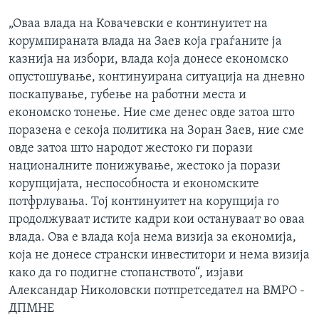
„Оваа влада на Ковачевски е континуитет на
корумпираната влада на Заев која граѓаните ја
казнија на избори, влада која донесе економско
опустошување, континуирана ситуација на дневно
поскапување, губење на работни места и
економско тонење. Ние сме денес овде затоа што
поразена е секоја политика на Зоран Заев, ние сме
овде затоа што народот жестоко ги порази
националните понижување, жестоко ја порази
корупцијата, неспособноста и економските
потфрлувања. Тој континуитет на корупција го
продолжуваат истите кадри кои остануваат во оваа
влада. Ова е влада која нема визија за економија,
која не донесе странски инвеститори и нема визија
како да го подигне стопанството“, изјави
Александар Николовски потпретседател на ВМРО -
ДПМНЕ