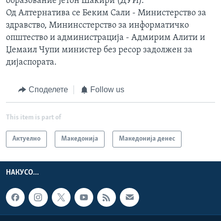
образование Јетон Шаќири (ДУИ).
Од Алтернатива се Беким Сали - Министерство за
здравство, Мининсстерство за информатичко
општество и администрација - Адмирим Алити и
Џемаил Чупи министер без ресор задолжен за
дијаспората.
Споделете
Follow us
This item is part of
Актуелно
Македонија
Македонија денес
НАКУСО...