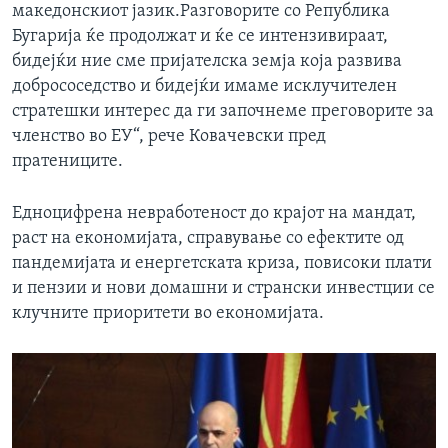
македонскиот јазик.Разговорите со Република
Бугарија ќе продолжат и ќе се интензивираат,
бидејќи ние сме пријателска земја која развива
добрососедство и бидејќи имаме исклучителен
стратешки интерес да ги започнеме преговорите за
членство во ЕУ“, рече Ковачевски пред
пратениците.
Едноцифрена невработеност до крајот на мандат,
раст на економијата, справување со ефектите од
пандемијата и енергетската криза, повисоки плати
и пензии и нови домашни и странски инвестции се
клучните приоритети во економијата.