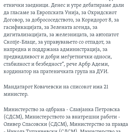
етнички заедници. Денес и утре дебатираме дали
да гласаме за Европската Унија, за Охридскиот
Договор, за добрососедството, за Коридорот 8, за
гасификацијата, за Зелената агенда, за
дигитализацијата, за железницата, за автопатот
Скопје-Блаце, за управувањето со отпадот, за
напредна и поддржана администрација, за
предвидливост и добри меѓуетнички односи,
стабилност и безбедност“, рече Арбр Адеми,
кординатор на пратеничката група на ДУИ.
Мандатарот Ковачевски на списокот има 21
министер.
Министерство за одбрана - Славјанка Петровска
(СДСМ), Министерството за внатрешни работи -
Оливер Спасовски (СДСМ), Министерство за правда
- Никола Тупанчевски (СДСМ), Министерство за