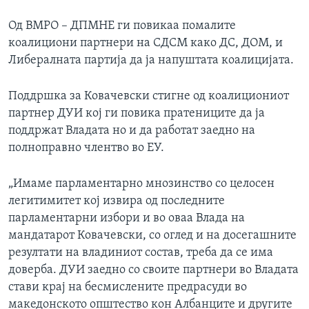
Од ВМРО – ДПМНЕ ги повикаа помалите
коалициони партнери на СДСМ како ДС, ДОМ, и
Либералната партија да ја напуштата коалицијата.
Поддршка за Ковачевски стигне од коалициониот
партнер ДУИ кој ги повика пратениците да ја
поддржат Владата но и да работат заедно на
полноправно члентво во ЕУ.
„Имаме парламентарно мнозинство со целосен
легитимитет кој извира од последните
парламентарни избори и во оваа Влада на
мандатарот Ковачевски, со оглед и на досегашните
резултати на владиниот состав, треба да се има
доверба. ДУИ заедно со своите партнери во Владата
стави крај на бесмислените предрасуди во
македонското општество кон Албанците и другите