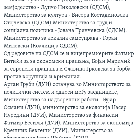
земјоделство - Љупчо Николовски (СДСМ),
Министерство за култура - Бисера Костадиновска
Стојчевска (СДСМ) Министерство за труд и
социјална политика - Јована Тренчевска (СДСМ),
Министерство за локална самоуправа - Горан
Милевски (Коалиција СДСМ).
Од редовите на СДСМ се и вицепремиерите Фатмир
Битиќи за за економски прашања, Бојан Маричиќ
за европски прашања и Славица Грковска за борба
против корупција и криминал.
Артан Груби (ДУИ) останува во Министерството за
политички систем и односи меѓу заедниците,
Министерство за надворешни работи - Бујар
Османи (ДУИ), министерство за екологија Насер
Нуредини (ДУИ), Министерство за финансии
Фатмир Бесими (ДУИ), Министерство за економија
Крешник Бектеши (ДУИ), Министерство за