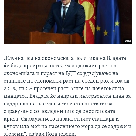
„Клучна цел на економската политика на Владата
ќе биде креирање поголем и одржлив раст на
економијата и пораст на БДП со удвојување на
стапките на економски раст на среден рок и тоа од
2,5 %, на 5% просечен раст. Уште на почетокот на
мандатот, Владата ќе направи интервентен план за
поддршка на населението и стопанството за
справување со последниците од енергетската
криза. Одржувањето на животниот стандард и
куповната моќ на населението мора да се задржи и
зголеми“, изјави Ковачевски.