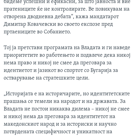
бидеме успешни и ефикасни, за што јавноста и вие
пратениците ќе не контролирате. Ве повикувам на
отворена дводневна дебата“, кажа мандатарот
Димитар Ковачевски во своето експозе пред
пртаениците во Собанието.
Тој ја претстави програмата на Владата и ги наведе
приоритетите во работењето и подвлече дека никој
нема право и никој не смее да преговара за
идентиетот и јазикот во спортот со Бугарија за
остварување на стратешките цели.
„Историјата е на историчарите, но идентитетските
прашања се темели на народот и на државата. За
Владата не постои никаква дилема – никој не смее
и никој нема да преговара за идентитетот на
македонскиот народ и за историски и научно
потврдената специфичност и уникатност на