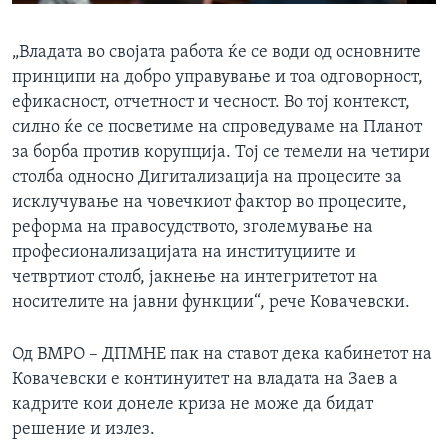
„Владата во својата работа ќе се води од основните
принципи на добро управување и тоа одговорност,
ефикасност, отчетност и чесност. Во тој контекст,
силно ќе се посветиме на спроведуваме на Планот
за борба против корупција. Тој се темели на четири
столба односно Дигитализација на процесите за
исклучување на човечкиот фактор во процесите,
реформа на правосудството, зголемување на
професионализацијата на институциите и
четвртиот столб, јакнење на интегритетот на
носителите на јавни функции“, рече Ковачевски.
Од ВМРО – ДПМНЕ пак на ставот дека кабинетот на
Ковачевски е континуитет на владата на Заев а
кадрите кои донеле криза не може да бидат
решение и излез.