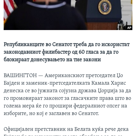
ИНТЕРВЈУА
Јазици
Републиканците во Сенатот треба да го искористат
законодавниот филибастер од 60 гласа за да го
блокираат донесувањето на тие закони
ВАШИНГТОН —
Американскиот претседател Џо
Бајден и заменик-претседателката Камала Харис
денеска се во јужната сојузна држава Џорџија за да
го промовираат законот за гласачките права што во
голема мера ќе го прошири федералниот опсег на
изборите, но кој е заглавен во Сенатот.
Официјален претставник на Белата куќа рече дека