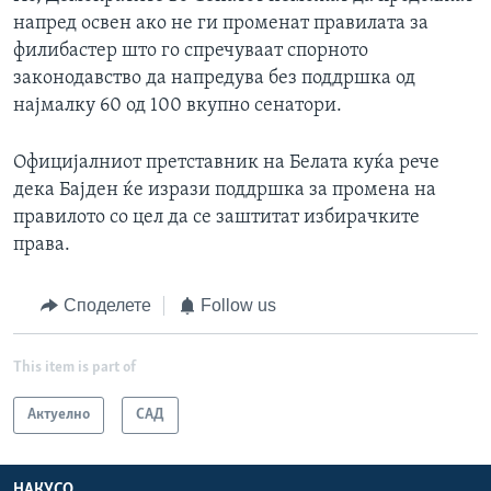
напред освен ако не ги променат правилата за
филибастер што го спречуваат спорното
законодавство да напредува без поддршка од
најмалку 60 од 100 вкупно сенатори.
Официјалниот претставник на Белата куќа рече
дека Бајден ќе изрази поддршка за промена на
правилото со цел да се заштитат избирачките
права.
Споделете
Follow us
This item is part of
Актуелно
САД
НАКУСО...