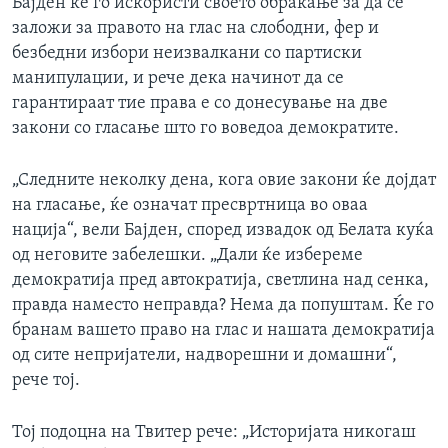
Бајден ќе го искористи своето обраќање за да се
заложи за правото на глас на слободни, фер и
безбедни избори неизвалкани со партиски
манипулации, и рече дека начинот да се
гарантираат тие права е со донесување на две
закони со гласање што го воведоа демократите.
„Следните неколку дена, кога овие закони ќе дојдат
на гласање, ќе означат пресвртница во оваа
нација“, вели Бајден, според извадок од Белата куќа
од неговите забелешки. „Дали ќе избереме
демократија пред автократија, светлина над сенка,
правда наместо неправда? Нема да попуштам. Ќе го
бранам вашето право на глас и нашата демократија
од сите непријатели, надворешни и домашни“,
рече тој.
Тој подоцна на Твитер рече: „Историјата никогаш