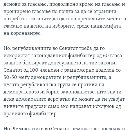
денови за гласање, продолжено време на гласање и
проширено гласање по пошта за да се ограничи
потребата гласачите да одат на преполните места за
гласање на денот на изборите, среде пандемијата
на коронавирус.
Но, републиканците во Сенатот треба да го
искористат законодавниот филибастер од 60 гласа
за да го блокираат донесувањето на тие закони.
Сенатот од 100 членови е рамномерно поделен со
50-50 меѓу демократите и републиканците, а
целата републиканска група се противи на
демократското изборно законодавство, што значи
дека демократите веројатно ќе можат да ги усвојат
нивните предлози само ако направат исклучок од
правилото филибастер.
Но, Демократите во Сенатот неможат да продолжат