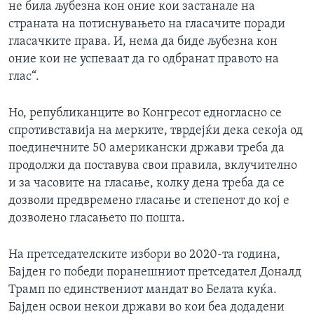
не била љубезна кон оние кои застанале на
страната на потиснувањето на гласачите поради
гласачките права. И, нема да биде љубезна кон
оние кои не успеваат да го одбранат правото на
глас“.
Но, републиканците во Конгресот едногласно се
спротивставија на мерките, тврдејќи дека секоја од
поединечните 50 американски држави треба да
продолжи да поставува свои правила, вклучително
и за часовите на гласање, колку дена треба да се
дозволи предвремено гласање и степенот до кој е
дозволено гласањето по пошта.
На претседателските избори во 2020-та година,
Бајден го победи поранешниот претседател Доналд
Трамп по единствениот мандат во Белата куќа.
Бајден освои некои држави во кои беа додадени